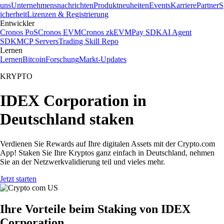
uns
Unternehmensnachrichten
Produktneuheiten
Events
Karriere
Partner
S
icherheit
Lizenzen & Registrierung
Entwickler
Cronos PoS
Cronos EVM
Cronos zkEVM
Pay SDK
AI Agent
SDK
MCP Servers
Trading Skill Repo
Lernen
Lernen
Bitcoin
Forschung
Markt-Updates
KRYPTO
IDEX Corporation in
Deutschland staken
Verdienen Sie Rewards auf Ihre digitalen Assets mit der Crypto.com
App! Staken Sie Ihre Kryptos ganz einfach in Deutschland, nehmen
Sie an der Netzwerkvalidierung teil und vieles mehr.
Jetzt starten
Ihre Vorteile beim Staking von IDEX
Corporation