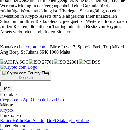
möglicherweise nicht für jeden geeignet. Bitte beachten Sie, dass die
Wertentwicklung in der Vergangenheit keine Garantie für die
zukünftige Wertentwicklung ist. Überlegen Sie sorgfältig, ob eine
Investition in Krypto-Assets für Sie angesichts Ihrer finanziellen
Situation und Ihrer Risikotoleranz geeignet ist. Weitere Informationen
zu den Risiken, die mit dem Trading oder dem Besitz von Krypto-
Assets verbunden sind, finden Sie
hier
.
Kontakt:
chat.crypto.com
| Büro: Level 7, Spinola Park, Triq Mikiel
Ang Borg, St Julians SPK 1000 Malta.
Deutsch
|
USD
Produkte
Crypto.com App
Onchain
Level Up
Märkte
Krypto
Funktionen
Karten
Körbe
Earn
Staking
DeFi Staking
Pay
Prime
Unternehmen