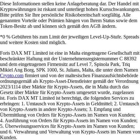
Diese Informationen stellen keine Anlageberatung dar. Der Handel mit
Kryptowährungen ist riskant und unterliegt hohen Kursschwankungen.
Bitte prüfen Sie Ihre persönliche Risikobereitschaft sorgfältig. Alle
genannten Vorteile oder Prämien hängen von Ihrem Status sowie dem
Token-Besitz ab und können sich gemäß den AGB ändern.
*0 % Gebühren bis zum Limit der jeweiligen Level-Up-Stufe. Spreads
und weitere Kosten sind möglich.
Foris DAX MT Limited ist eine in Malta eingetragene Gesellschaft mit
beschränkter Haftung mit der Unternehmensregisternummer C 88392
und dem eingetragenen Firmensitz auf Level 7, Spinola Park, Triq
Mikiel Ang Borg, SPK 1000, St. Julians, Malta, die unter dem Namen
Crypto.com
firmiert und von der maltesischen Finanzaufsichtsbehörde
ordnungsgemäß als Krypto-Asset-Dienstleister gemäß der Verordnung
2023/1114 über Märkte für Krypto-Assets, die in Malta durch das
Gesetz über Märkte für Krypto-Assets umgesetzt wurde, zugelassen
ist. Foris DAX MT Limited ist berechtigt, die folgenden Services zu
erbringen: 1. Umtausch von Krypto-Assets in Geldmittel; 2. Umtausch
von Krypto-Assets in andere Krypto-Assets; 3. Empfang und
Übermittlung von Orders für Krypto-Assets im Namen von Kunden;
4. Ausführung von Orders für Krypto-Assets im Namen von Kunden;
5. Überweisungsservices für Krypto-Assets im Namen von Kunden;
und 6. Verwahrung und Verwaltung von Krypto-Assets im Namen von
Kunden.