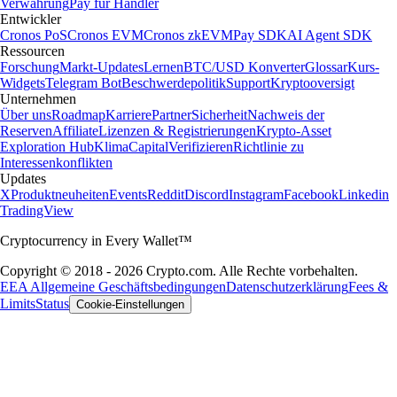
Verwahrung
Pay für Händler
Entwickler
Cronos PoS
Cronos EVM
Cronos zkEVM
Pay SDK
AI Agent SDK
Ressourcen
Forschung
Markt-Updates
Lernen
BTC/USD Konverter
Glossar
Kurs-
Widgets
Telegram Bot
Beschwerdepolitik
Support
Kryptooversigt
Unternehmen
Über uns
Roadmap
Karriere
Partner
Sicherheit
Nachweis der
Reserven
Affiliate
Lizenzen & Registrierungen
Krypto-Asset
Exploration Hub
Klima
Capital
Verifizieren
Richtlinie zu
Interessenkonflikten
Updates
X
Produktneuheiten
Events
Reddit
Discord
Instagram
Facebook
Linkedin
TradingView
Cryptocurrency in Every Wallet™
Copyright © 2018 - 2026 Crypto.com. Alle Rechte vorbehalten.
EEA Allgemeine Geschäftsbedingungen
Datenschutzerklärung
Fees &
Limits
Status
Cookie-Einstellungen