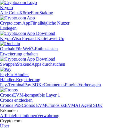
Krypto
Alle Coins
Körbe
Earn
Staking
Crypto.com App
Für alltägliche Nutzer
Loslegen
Krypto
Visa Prepaid-Karte
Level Up
Onchain
Für Web3-Enthusiasten
Erweiterung erhalten
Swappen
Staken
dApps durchsuchen
Pay
Für Händler
Händler-Registrierung
Pay-Terminal
Pay SDK
eCommerce-Plugins
Vorhersagen
Cronos
EVM-kompatible Layer 1
Cronos entdecken
Cronos PoS
Cronos EVM
Cronos zkEVM
AI Agent SDK
Erkunden
Affiliate
Institutionen
Verwahrung
Crypto.com
Über