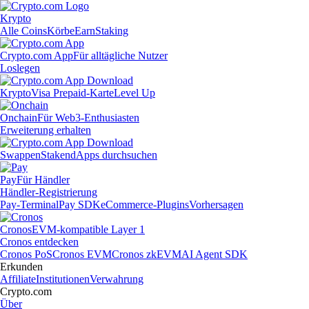
Krypto
Alle Coins
Körbe
Earn
Staking
Crypto.com App
Für alltägliche Nutzer
Loslegen
Krypto
Visa Prepaid-Karte
Level Up
Onchain
Für Web3-Enthusiasten
Erweiterung erhalten
Swappen
Staken
dApps durchsuchen
Pay
Für Händler
Händler-Registrierung
Pay-Terminal
Pay SDK
eCommerce-Plugins
Vorhersagen
Cronos
EVM-kompatible Layer 1
Cronos entdecken
Cronos PoS
Cronos EVM
Cronos zkEVM
AI Agent SDK
Erkunden
Affiliate
Institutionen
Verwahrung
Crypto.com
Über