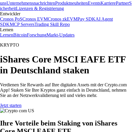
uns
Unternehmensnachrichten
Produktneuheiten
Events
Karriere
Partner
S
icherheit
Lizenzen & Registrierung
Entwickler
Cronos PoS
Cronos EVM
Cronos zkEVM
Pay SDK
AI Agent
SDK
MCP Servers
Trading Skill Repo
Lernen
Lernen
Bitcoin
Forschung
Markt-Updates
KRYPTO
iShares Core MSCI EAFE ETF
in Deutschland staken
Verdienen Sie Rewards auf Ihre digitalen Assets mit der Crypto.com
App! Staken Sie Ihre Kryptos ganz einfach in Deutschland, nehmen
Sie an der Netzwerkvalidierung teil und vieles mehr.
Jetzt starten
Ihre Vorteile beim Staking von iShares
Core MSCI EAFE ETF