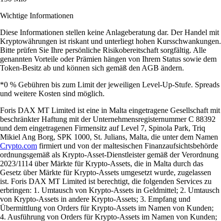
Wichtige Informationen
Diese Informationen stellen keine Anlageberatung dar. Der Handel mit
Kryptowährungen ist riskant und unterliegt hohen Kursschwankungen.
Bitte prüfen Sie Ihre persönliche Risikobereitschaft sorgfältig. Alle
genannten Vorteile oder Prämien hängen von Ihrem Status sowie dem
Token-Besitz ab und können sich gemäß den AGB ändern.
*0 % Gebühren bis zum Limit der jeweiligen Level-Up-Stufe. Spreads
und weitere Kosten sind möglich.
Foris DAX MT Limited ist eine in Malta eingetragene Gesellschaft mit
beschränkter Haftung mit der Unternehmensregisternummer C 88392
und dem eingetragenen Firmensitz auf Level 7, Spinola Park, Triq
Mikiel Ang Borg, SPK 1000, St. Julians, Malta, die unter dem Namen
Crypto.com
firmiert und von der maltesischen Finanzaufsichtsbehörde
ordnungsgemäß als Krypto-Asset-Dienstleister gemäß der Verordnung
2023/1114 über Märkte für Krypto-Assets, die in Malta durch das
Gesetz über Märkte für Krypto-Assets umgesetzt wurde, zugelassen
ist. Foris DAX MT Limited ist berechtigt, die folgenden Services zu
erbringen: 1. Umtausch von Krypto-Assets in Geldmittel; 2. Umtausch
von Krypto-Assets in andere Krypto-Assets; 3. Empfang und
Übermittlung von Orders für Krypto-Assets im Namen von Kunden;
4. Ausführung von Orders für Krypto-Assets im Namen von Kunden;