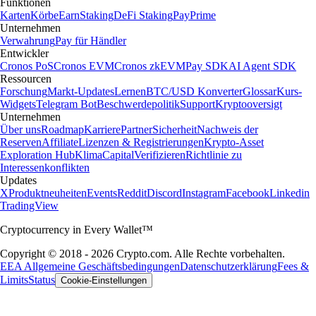
Funktionen
Karten
Körbe
Earn
Staking
DeFi Staking
Pay
Prime
Unternehmen
Verwahrung
Pay für Händler
Entwickler
Cronos PoS
Cronos EVM
Cronos zkEVM
Pay SDK
AI Agent SDK
Ressourcen
Forschung
Markt-Updates
Lernen
BTC/USD Konverter
Glossar
Kurs-
Widgets
Telegram Bot
Beschwerdepolitik
Support
Kryptooversigt
Unternehmen
Über uns
Roadmap
Karriere
Partner
Sicherheit
Nachweis der
Reserven
Affiliate
Lizenzen & Registrierungen
Krypto-Asset
Exploration Hub
Klima
Capital
Verifizieren
Richtlinie zu
Interessenkonflikten
Updates
X
Produktneuheiten
Events
Reddit
Discord
Instagram
Facebook
Linkedin
TradingView
Cryptocurrency in Every Wallet™
Copyright © 2018 - 2026 Crypto.com. Alle Rechte vorbehalten.
EEA Allgemeine Geschäftsbedingungen
Datenschutzerklärung
Fees &
Limits
Status
Cookie-Einstellungen