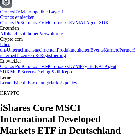
Cronos
EVM-kompatible Layer 1
Cronos entdecken
Cronos PoS
Cronos EVM
Cronos zkEVM
AI Agent SDK
Erkunden
Affiliate
Institutionen
Verwahrung
Crypto.com
Über
uns
Unternehmensnachrichten
Produktneuheiten
Events
Karriere
Partner
S
icherheit
Lizenzen & Registrierung
Entwickler
Cronos PoS
Cronos EVM
Cronos zkEVM
Pay SDK
AI Agent
SDK
MCP Servers
Trading Skill Repo
Lernen
Lernen
Bitcoin
Forschung
Markt-Updates
KRYPTO
iShares Core MSCI
International Developed
Markets ETF in Deutschland