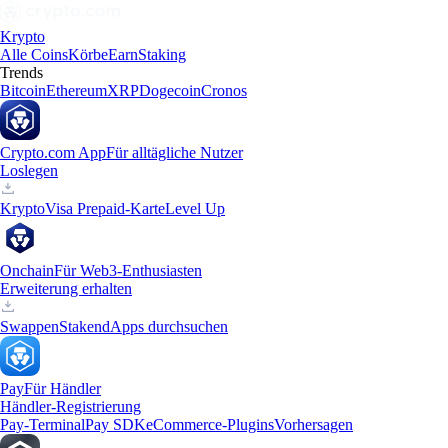
Krypto
Alle Coins
Körbe
Earn
Staking
Trends
Bitcoin
Ethereum
XRP
Dogecoin
Cronos
Crypto.com App
Für alltägliche Nutzer
Loslegen
Krypto
Visa Prepaid-Karte
Level Up
Onchain
Für Web3-Enthusiasten
Erweiterung erhalten
Swappen
Staken
dApps durchsuchen
Pay
Für Händler
Händler-Registrierung
Pay-Terminal
Pay SDK
eCommerce-Plugins
Vorhersagen