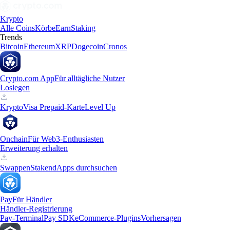
Krypto
Alle Coins
Körbe
Earn
Staking
Trends
Bitcoin
Ethereum
XRP
Dogecoin
Cronos
Crypto.com App
Für alltägliche Nutzer
Loslegen
Krypto
Visa Prepaid-Karte
Level Up
Onchain
Für Web3-Enthusiasten
Erweiterung erhalten
Swappen
Staken
dApps durchsuchen
Pay
Für Händler
Händler-Registrierung
Pay-Terminal
Pay SDK
eCommerce-Plugins
Vorhersagen