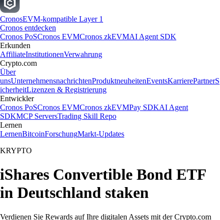
Cronos
EVM-kompatible Layer 1
Cronos entdecken
Cronos PoS
Cronos EVM
Cronos zkEVM
AI Agent SDK
Erkunden
Affiliate
Institutionen
Verwahrung
Crypto.com
Über
uns
Unternehmensnachrichten
Produktneuheiten
Events
Karriere
Partner
S
icherheit
Lizenzen & Registrierung
Entwickler
Cronos PoS
Cronos EVM
Cronos zkEVM
Pay SDK
AI Agent
SDK
MCP Servers
Trading Skill Repo
Lernen
Lernen
Bitcoin
Forschung
Markt-Updates
KRYPTO
iShares Convertible Bond ETF
in Deutschland staken
Verdienen Sie Rewards auf Ihre digitalen Assets mit der Crypto.com