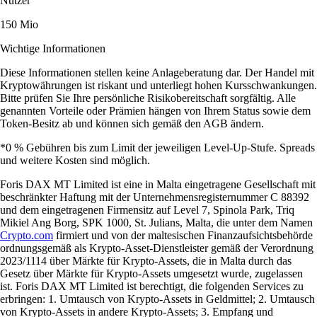
Nutzer
150 Mio
Wichtige Informationen
Diese Informationen stellen keine Anlageberatung dar. Der Handel mit
Kryptowährungen ist riskant und unterliegt hohen Kursschwankungen.
Bitte prüfen Sie Ihre persönliche Risikobereitschaft sorgfältig. Alle
genannten Vorteile oder Prämien hängen von Ihrem Status sowie dem
Token-Besitz ab und können sich gemäß den AGB ändern.
*0 % Gebühren bis zum Limit der jeweiligen Level-Up-Stufe. Spreads
und weitere Kosten sind möglich.
Foris DAX MT Limited ist eine in Malta eingetragene Gesellschaft mit
beschränkter Haftung mit der Unternehmensregisternummer C 88392
und dem eingetragenen Firmensitz auf Level 7, Spinola Park, Triq
Mikiel Ang Borg, SPK 1000, St. Julians, Malta, die unter dem Namen
Crypto.com
firmiert und von der maltesischen Finanzaufsichtsbehörde
ordnungsgemäß als Krypto-Asset-Dienstleister gemäß der Verordnung
2023/1114 über Märkte für Krypto-Assets, die in Malta durch das
Gesetz über Märkte für Krypto-Assets umgesetzt wurde, zugelassen
ist. Foris DAX MT Limited ist berechtigt, die folgenden Services zu
erbringen: 1. Umtausch von Krypto-Assets in Geldmittel; 2. Umtausch
von Krypto-Assets in andere Krypto-Assets; 3. Empfang und