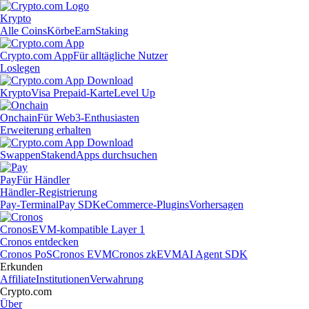
Krypto
Alle Coins
Körbe
Earn
Staking
Crypto.com App
Für alltägliche Nutzer
Loslegen
Krypto
Visa Prepaid-Karte
Level Up
Onchain
Für Web3-Enthusiasten
Erweiterung erhalten
Swappen
Staken
dApps durchsuchen
Pay
Für Händler
Händler-Registrierung
Pay-Terminal
Pay SDK
eCommerce-Plugins
Vorhersagen
Cronos
EVM-kompatible Layer 1
Cronos entdecken
Cronos PoS
Cronos EVM
Cronos zkEVM
AI Agent SDK
Erkunden
Affiliate
Institutionen
Verwahrung
Crypto.com
Über