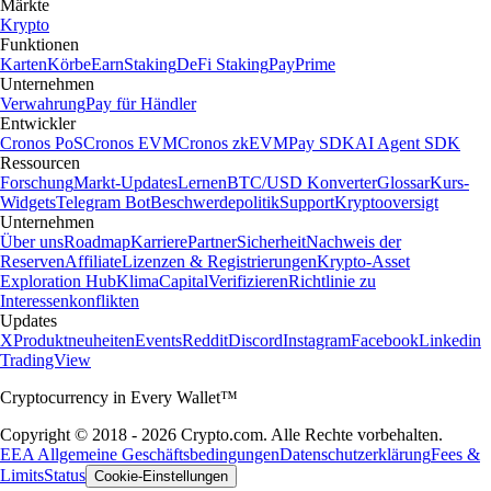
Märkte
Krypto
Funktionen
Karten
Körbe
Earn
Staking
DeFi Staking
Pay
Prime
Unternehmen
Verwahrung
Pay für Händler
Entwickler
Cronos PoS
Cronos EVM
Cronos zkEVM
Pay SDK
AI Agent SDK
Ressourcen
Forschung
Markt-Updates
Lernen
BTC/USD Konverter
Glossar
Kurs-
Widgets
Telegram Bot
Beschwerdepolitik
Support
Kryptooversigt
Unternehmen
Über uns
Roadmap
Karriere
Partner
Sicherheit
Nachweis der
Reserven
Affiliate
Lizenzen & Registrierungen
Krypto-Asset
Exploration Hub
Klima
Capital
Verifizieren
Richtlinie zu
Interessenkonflikten
Updates
X
Produktneuheiten
Events
Reddit
Discord
Instagram
Facebook
Linkedin
TradingView
Cryptocurrency in Every Wallet™
Copyright © 2018 - 2026 Crypto.com. Alle Rechte vorbehalten.
EEA Allgemeine Geschäftsbedingungen
Datenschutzerklärung
Fees &
Limits
Status
Cookie-Einstellungen