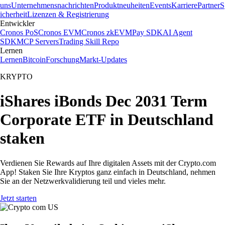
uns
Unternehmensnachrichten
Produktneuheiten
Events
Karriere
Partner
S
icherheit
Lizenzen & Registrierung
Entwickler
Cronos PoS
Cronos EVM
Cronos zkEVM
Pay SDK
AI Agent
SDK
MCP Servers
Trading Skill Repo
Lernen
Lernen
Bitcoin
Forschung
Markt-Updates
KRYPTO
iShares iBonds Dec 2031 Term
Corporate ETF in Deutschland
staken
Verdienen Sie Rewards auf Ihre digitalen Assets mit der Crypto.com
App! Staken Sie Ihre Kryptos ganz einfach in Deutschland, nehmen
Sie an der Netzwerkvalidierung teil und vieles mehr.
Jetzt starten