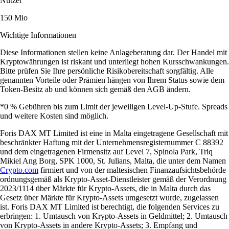
Nutzer
150 Mio
Wichtige Informationen
Diese Informationen stellen keine Anlageberatung dar. Der Handel mit
Kryptowährungen ist riskant und unterliegt hohen Kursschwankungen.
Bitte prüfen Sie Ihre persönliche Risikobereitschaft sorgfältig. Alle
genannten Vorteile oder Prämien hängen von Ihrem Status sowie dem
Token-Besitz ab und können sich gemäß den AGB ändern.
*0 % Gebühren bis zum Limit der jeweiligen Level-Up-Stufe. Spreads
und weitere Kosten sind möglich.
Foris DAX MT Limited ist eine in Malta eingetragene Gesellschaft mit
beschränkter Haftung mit der Unternehmensregisternummer C 88392
und dem eingetragenen Firmensitz auf Level 7, Spinola Park, Triq
Mikiel Ang Borg, SPK 1000, St. Julians, Malta, die unter dem Namen
Crypto.com
firmiert und von der maltesischen Finanzaufsichtsbehörde
ordnungsgemäß als Krypto-Asset-Dienstleister gemäß der Verordnung
2023/1114 über Märkte für Krypto-Assets, die in Malta durch das
Gesetz über Märkte für Krypto-Assets umgesetzt wurde, zugelassen
ist. Foris DAX MT Limited ist berechtigt, die folgenden Services zu
erbringen: 1. Umtausch von Krypto-Assets in Geldmittel; 2. Umtausch
von Krypto-Assets in andere Krypto-Assets; 3. Empfang und