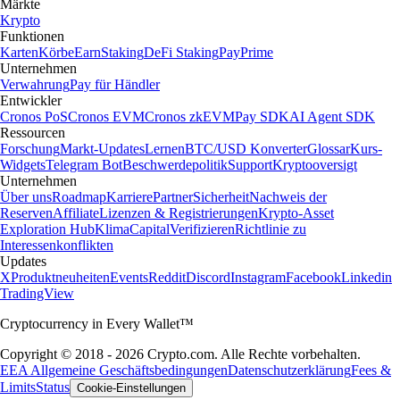
Märkte
Krypto
Funktionen
Karten
Körbe
Earn
Staking
DeFi Staking
Pay
Prime
Unternehmen
Verwahrung
Pay für Händler
Entwickler
Cronos PoS
Cronos EVM
Cronos zkEVM
Pay SDK
AI Agent SDK
Ressourcen
Forschung
Markt-Updates
Lernen
BTC/USD Konverter
Glossar
Kurs-
Widgets
Telegram Bot
Beschwerdepolitik
Support
Kryptooversigt
Unternehmen
Über uns
Roadmap
Karriere
Partner
Sicherheit
Nachweis der
Reserven
Affiliate
Lizenzen & Registrierungen
Krypto-Asset
Exploration Hub
Klima
Capital
Verifizieren
Richtlinie zu
Interessenkonflikten
Updates
X
Produktneuheiten
Events
Reddit
Discord
Instagram
Facebook
Linkedin
TradingView
Cryptocurrency in Every Wallet™
Copyright © 2018 - 2026 Crypto.com. Alle Rechte vorbehalten.
EEA Allgemeine Geschäftsbedingungen
Datenschutzerklärung
Fees &
Limits
Status
Cookie-Einstellungen