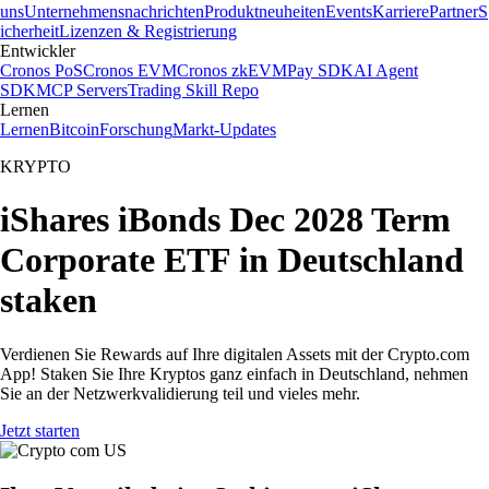
uns
Unternehmensnachrichten
Produktneuheiten
Events
Karriere
Partner
S
icherheit
Lizenzen & Registrierung
Entwickler
Cronos PoS
Cronos EVM
Cronos zkEVM
Pay SDK
AI Agent
SDK
MCP Servers
Trading Skill Repo
Lernen
Lernen
Bitcoin
Forschung
Markt-Updates
KRYPTO
iShares iBonds Dec 2028 Term
Corporate ETF in Deutschland
staken
Verdienen Sie Rewards auf Ihre digitalen Assets mit der Crypto.com
App! Staken Sie Ihre Kryptos ganz einfach in Deutschland, nehmen
Sie an der Netzwerkvalidierung teil und vieles mehr.
Jetzt starten