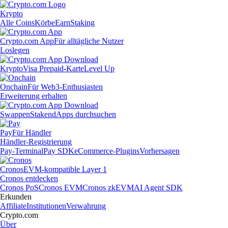
Krypto
Alle Coins
Körbe
Earn
Staking
Crypto.com App
Für alltägliche Nutzer
Loslegen
Krypto
Visa Prepaid-Karte
Level Up
Onchain
Für Web3-Enthusiasten
Erweiterung erhalten
Swappen
Staken
dApps durchsuchen
Pay
Für Händler
Händler-Registrierung
Pay-Terminal
Pay SDK
eCommerce-Plugins
Vorhersagen
Cronos
EVM-kompatible Layer 1
Cronos entdecken
Cronos PoS
Cronos EVM
Cronos zkEVM
AI Agent SDK
Erkunden
Affiliate
Institutionen
Verwahrung
Crypto.com
Über