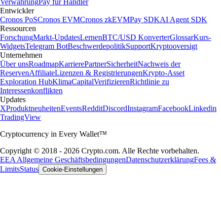
Verwahrung
Pay für Händler
Entwickler
Cronos PoS
Cronos EVM
Cronos zkEVM
Pay SDK
AI Agent SDK
Ressourcen
Forschung
Markt-Updates
Lernen
BTC/USD Konverter
Glossar
Kurs-
Widgets
Telegram Bot
Beschwerdepolitik
Support
Kryptooversigt
Unternehmen
Über uns
Roadmap
Karriere
Partner
Sicherheit
Nachweis der
Reserven
Affiliate
Lizenzen & Registrierungen
Krypto-Asset
Exploration Hub
Klima
Capital
Verifizieren
Richtlinie zu
Interessenkonflikten
Updates
X
Produktneuheiten
Events
Reddit
Discord
Instagram
Facebook
Linkedin
TradingView
Cryptocurrency in Every Wallet™
Copyright © 2018 - 2026 Crypto.com. Alle Rechte vorbehalten.
EEA Allgemeine Geschäftsbedingungen
Datenschutzerklärung
Fees &
Limits
Status
Cookie-Einstellungen