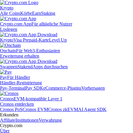
Krypto
Alle Coins
Körbe
Earn
Staking
Crypto.com App
Für alltägliche Nutzer
Loslegen
Krypto
Visa Prepaid-Karte
Level Up
Onchain
Für Web3-Enthusiasten
Erweiterung erhalten
Swappen
Staken
dApps durchsuchen
Pay
Für Händler
Händler-Registrierung
Pay-Terminal
Pay SDK
eCommerce-Plugins
Vorhersagen
Cronos
EVM-kompatible Layer 1
Cronos entdecken
Cronos PoS
Cronos EVM
Cronos zkEVM
AI Agent SDK
Erkunden
Affiliate
Institutionen
Verwahrung
Crypto.com
Über