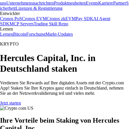
uns
Unternehmensnachrichten
Produktneuheiten
Events
Karriere
Partner
S
icherheit
Lizenzen & Registrierung
Entwickler
Cronos PoS
Cronos EVM
Cronos zkEVM
Pay SDK
AI Agent
SDK
MCP Servers
Trading Skill Repo
Lernen
Lernen
Bitcoin
Forschung
Markt-Updates
KRYPTO
Hercules Capital, Inc. in
Deutschland staken
Verdienen Sie Rewards auf Ihre digitalen Assets mit der Crypto.com
App! Staken Sie Ihre Kryptos ganz einfach in Deutschland, nehmen
Sie an der Netzwerkvalidierung teil und vieles mehr.
Jetzt starten
Ihre Vorteile beim Staking von Hercules
Capital, Inc.