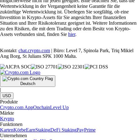
möglicherweise nicht für jeden geeignet. Bitte beachten Sie, dass die
Wertentwicklung in der Vergangenheit keine Garantie für die
zukünftige Wertentwicklung ist. Überlegen Sie sorgfältig, ob eine
Investition in Krypto-Assets für Sie angesichts Ihrer finanziellen
Situation und Ihrer Risikotoleranz geeignet ist. Weitere Informationen
zu den Risiken, die mit dem Trading oder dem Besitz von Krypto-
Assets verbunden sind, finden Sie
hier
.
Kontakt:
chat.crypto.com
| Büro: Level 7, Spinola Park, Triq Mikiel
Ang Borg, St Julians SPK 1000 Malta.
Deutsch
|
USD
Produkte
Crypto.com App
Onchain
Level Up
Märkte
Krypto
Funktionen
Karten
Körbe
Earn
Staking
DeFi Staking
Pay
Prime
Unternehmen