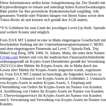
Diese Informationen stellen keine Anlageberatung dar. Der Handel mit
Kryptowährungen ist riskant und unterliegt hohen Kursschwankungen.
Bitte prüfen Sie Ihre persönliche Risikobereitschaft sorgfältig. Alle
genannten Vorteile oder Prämien hängen von Ihrem Status sowie dem
Token-Besitz ab und können sich gemäß den AGB ändern.
*0 % Gebühren bis zum Limit der jeweiligen Level-Up-Stufe. Spreads
und weitere Kosten sind möglich.
Foris DAX MT Limited ist eine in Malta eingetragene Gesellschaft mit
beschränkter Haftung mit der Unternehmensregisternummer C 88392
und dem eingetragenen Firmensitz auf Level 7, Spinola Park, Triq
Mikiel Ang Borg, SPK 1000, St. Julians, Malta, die unter dem Namen
Crypto.com
firmiert und von der maltesischen Finanzaufsichtsbehörde
ordnungsgemäß als Krypto-Asset-Dienstleister gemäß der Verordnung
2023/1114 über Märkte für Krypto-Assets, die in Malta durch das
Gesetz über Märkte für Krypto-Assets umgesetzt wurde, zugelassen
ist. Foris DAX MT Limited ist berechtigt, die folgenden Services zu
erbringen: 1. Umtausch von Krypto-Assets in Geldmittel; 2. Umtausch
von Krypto-Assets in andere Krypto-Assets; 3. Empfang und
Übermittlung von Orders für Krypto-Assets im Namen von Kunden;
4. Ausführung von Orders für Krypto-Assets im Namen von Kunden;
5. Überweisungsservices für Krypto-Assets im Namen von Kunden;
und 6. Verwahrung und Verwaltung von Krypto-Assets im Namen von
Kunden.