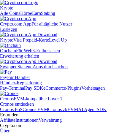
Krypto
Alle Coins
Körbe
Earn
Staking
Crypto.com App
Für alltägliche Nutzer
Loslegen
Krypto
Visa Prepaid-Karte
Level Up
Onchain
Für Web3-Enthusiasten
Erweiterung erhalten
Swappen
Staken
dApps durchsuchen
Pay
Für Händler
Händler-Registrierung
Pay-Terminal
Pay SDK
eCommerce-Plugins
Vorhersagen
Cronos
EVM-kompatible Layer 1
Cronos entdecken
Cronos PoS
Cronos EVM
Cronos zkEVM
AI Agent SDK
Erkunden
Affiliate
Institutionen
Verwahrung
Crypto.com
Über