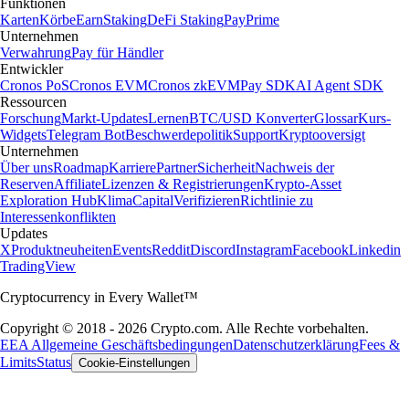
Funktionen
Karten
Körbe
Earn
Staking
DeFi Staking
Pay
Prime
Unternehmen
Verwahrung
Pay für Händler
Entwickler
Cronos PoS
Cronos EVM
Cronos zkEVM
Pay SDK
AI Agent SDK
Ressourcen
Forschung
Markt-Updates
Lernen
BTC/USD Konverter
Glossar
Kurs-
Widgets
Telegram Bot
Beschwerdepolitik
Support
Kryptooversigt
Unternehmen
Über uns
Roadmap
Karriere
Partner
Sicherheit
Nachweis der
Reserven
Affiliate
Lizenzen & Registrierungen
Krypto-Asset
Exploration Hub
Klima
Capital
Verifizieren
Richtlinie zu
Interessenkonflikten
Updates
X
Produktneuheiten
Events
Reddit
Discord
Instagram
Facebook
Linkedin
TradingView
Cryptocurrency in Every Wallet™
Copyright © 2018 - 2026 Crypto.com. Alle Rechte vorbehalten.
EEA Allgemeine Geschäftsbedingungen
Datenschutzerklärung
Fees &
Limits
Status
Cookie-Einstellungen