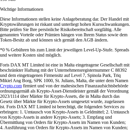
Wichtige Informationen
Diese Informationen stellen keine Anlageberatung dar. Der Handel mit
Kryptowährungen ist riskant und unterliegt hohen Kursschwankungen.
Bitte prüfen Sie Ihre persönliche Risikobereitschaft sorgfältig. Alle
genannten Vorteile oder Prämien hängen von Ihrem Status sowie dem
Token-Besitz ab und können sich gemäß den AGB ändern.
*0 % Gebühren bis zum Limit der jeweiligen Level-Up-Stufe. Spreads
und weitere Kosten sind möglich.
Foris DAX MT Limited ist eine in Malta eingetragene Gesellschaft mit
beschränkter Haftung mit der Unternehmensregisternummer C 88392
und dem eingetragenen Firmensitz auf Level 7, Spinola Park, Triq
Mikiel Ang Borg, SPK 1000, St. Julians, Malta, die unter dem Namen
Crypto.com
firmiert und von der maltesischen Finanzaufsichtsbehörde
ordnungsgemäß als Krypto-Asset-Dienstleister gemäß der Verordnung
2023/1114 über Märkte für Krypto-Assets, die in Malta durch das
Gesetz über Märkte für Krypto-Assets umgesetzt wurde, zugelassen
ist. Foris DAX MT Limited ist berechtigt, die folgenden Services zu
erbringen: 1. Umtausch von Krypto-Assets in Geldmittel; 2. Umtausch
von Krypto-Assets in andere Krypto-Assets; 3. Empfang und
Übermittlung von Orders für Krypto-Assets im Namen von Kunden;
4. Ausführung von Orders für Krypto-Assets im Namen von Kunden;