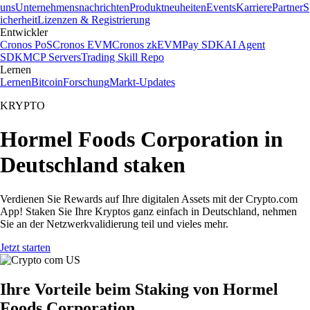
uns
Unternehmensnachrichten
Produktneuheiten
Events
Karriere
Partner
S
icherheit
Lizenzen & Registrierung
Entwickler
Cronos PoS
Cronos EVM
Cronos zkEVM
Pay SDK
AI Agent
SDK
MCP Servers
Trading Skill Repo
Lernen
Lernen
Bitcoin
Forschung
Markt-Updates
KRYPTO
Hormel Foods Corporation in
Deutschland staken
Verdienen Sie Rewards auf Ihre digitalen Assets mit der Crypto.com
App! Staken Sie Ihre Kryptos ganz einfach in Deutschland, nehmen
Sie an der Netzwerkvalidierung teil und vieles mehr.
Jetzt starten
Ihre Vorteile beim Staking von Hormel
Foods Corporation