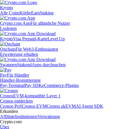
Krypto
Alle Coins
Körbe
Earn
Staking
Crypto.com App
Für alltägliche Nutzer
Loslegen
Krypto
Visa Prepaid-Karte
Level Up
Onchain
Für Web3-Enthusiasten
Erweiterung erhalten
Swappen
Staken
dApps durchsuchen
Pay
Für Händler
Händler-Registrierung
Pay-Terminal
Pay SDK
eCommerce-Plugins
Cronos
EVM-kompatible Layer 1
Cronos entdecken
Cronos PoS
Cronos EVM
Cronos zkEVM
AI Agent SDK
Erkunden
Affiliate
Institutionen
Verwahrung
Crypto.com
Über