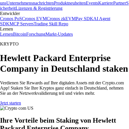
uns
Unternehmensnachrichten
Produktneuheiten
Events
Karriere
Partner
S
icherheit
Lizenzen & Registrierung
Entwickler
Cronos PoS
Cronos EVM
Cronos zkEVM
Pay SDK
AI Agent
SDK
MCP Servers
Trading Skill Repo
Lernen
Lernen
Bitcoin
Forschung
Markt-Updates
KRYPTO
Hewlett Packard Enterprise
Company in Deutschland staken
Verdienen Sie Rewards auf Ihre digitalen Assets mit der Crypto.com
App! Staken Sie Ihre Kryptos ganz einfach in Deutschland, nehmen
Sie an der Netzwerkvalidierung teil und vieles mehr.
Jetzt starten
Ihre Vorteile beim Staking von Hewlett
Packard Enterprise Company