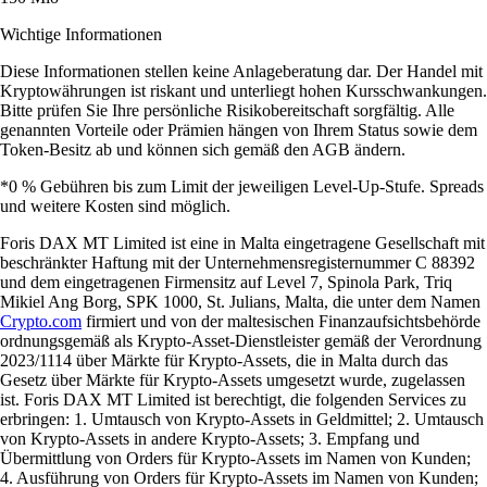
Wichtige Informationen
Diese Informationen stellen keine Anlageberatung dar. Der Handel mit
Kryptowährungen ist riskant und unterliegt hohen Kursschwankungen.
Bitte prüfen Sie Ihre persönliche Risikobereitschaft sorgfältig. Alle
genannten Vorteile oder Prämien hängen von Ihrem Status sowie dem
Token-Besitz ab und können sich gemäß den AGB ändern.
*0 % Gebühren bis zum Limit der jeweiligen Level-Up-Stufe. Spreads
und weitere Kosten sind möglich.
Foris DAX MT Limited ist eine in Malta eingetragene Gesellschaft mit
beschränkter Haftung mit der Unternehmensregisternummer C 88392
und dem eingetragenen Firmensitz auf Level 7, Spinola Park, Triq
Mikiel Ang Borg, SPK 1000, St. Julians, Malta, die unter dem Namen
Crypto.com
firmiert und von der maltesischen Finanzaufsichtsbehörde
ordnungsgemäß als Krypto-Asset-Dienstleister gemäß der Verordnung
2023/1114 über Märkte für Krypto-Assets, die in Malta durch das
Gesetz über Märkte für Krypto-Assets umgesetzt wurde, zugelassen
ist. Foris DAX MT Limited ist berechtigt, die folgenden Services zu
erbringen: 1. Umtausch von Krypto-Assets in Geldmittel; 2. Umtausch
von Krypto-Assets in andere Krypto-Assets; 3. Empfang und
Übermittlung von Orders für Krypto-Assets im Namen von Kunden;
4. Ausführung von Orders für Krypto-Assets im Namen von Kunden;