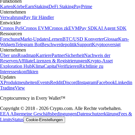
Funktionen
Karten
Körbe
Earn
Staking
DeFi Staking
Pay
Prime
Unternehmen
Verwahrung
Pay für Händler
Entwickler
Cronos PoS
Cronos EVM
Cronos zkEVM
Pay SDK
AI Agent SDK
Ressourcen
Forschung
Markt-Updates
Lernen
BTC/USD Konverter
Glossar
Kurs-
Widgets
Telegram Bot
Beschwerdepolitik
Support
Kryptooversigt
Unternehmen
Über uns
Roadmap
Karriere
Partner
Sicherheit
Nachweis der
Reserven
Affiliate
Lizenzen & Registrierungen
Krypto-Asset
Exploration Hub
Klima
Capital
Verifizieren
Richtlinie zu
Interessenkonflikten
Updates
X
Produktneuheiten
Events
Reddit
Discord
Instagram
Facebook
Linkedin
TradingView
Cryptocurrency in Every Wallet™
Copyright © 2018 - 2026 Crypto.com. Alle Rechte vorbehalten.
EEA Allgemeine Geschäftsbedingungen
Datenschutzerklärung
Fees &
Limits
Status
Cookie-Einstellungen