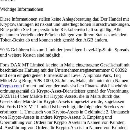
Wichtige Informationen
Diese Informationen stellen keine Anlageberatung dar. Der Handel mit
Kryptowährungen ist riskant und unterliegt hohen Kursschwankungen.
Bitte prüfen Sie Ihre persönliche Risikobereitschaft sorgfältig. Alle
genannten Vorteile oder Prämien hängen von Ihrem Status sowie dem
Token-Besitz ab und können sich gemäß den AGB ändern.
*0 % Gebühren bis zum Limit der jeweiligen Level-Up-Stufe. Spreads
und weitere Kosten sind möglich.
Foris DAX MT Limited ist eine in Malta eingetragene Gesellschaft mit
beschränkter Haftung mit der Unternehmensregisternummer C 88392
und dem eingetragenen Firmensitz auf Level 7, Spinola Park, Triq
Mikiel Ang Borg, SPK 1000, St. Julians, Malta, die unter dem Namen
Crypto.com
firmiert und von der maltesischen Finanzaufsichtsbehörde
ordnungsgemäß als Krypto-Asset-Dienstleister gemäß der Verordnung
2023/1114 über Märkte für Krypto-Assets, die in Malta durch das
Gesetz über Märkte für Krypto-Assets umgesetzt wurde, zugelassen
ist. Foris DAX MT Limited ist berechtigt, die folgenden Services zu
erbringen: 1. Umtausch von Krypto-Assets in Geldmittel; 2. Umtausch
von Krypto-Assets in andere Krypto-Assets; 3. Empfang und
Übermittlung von Orders für Krypto-Assets im Namen von Kunden;
4. Ausführung von Orders für Krypto-Assets im Namen von Kunden;