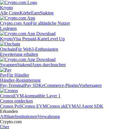
Krypto
Alle Coins
Körbe
Earn
Staking
Crypto.com App
Für alltägliche Nutzer
Loslegen
Krypto
Visa Prepaid-Karte
Level Up
Onchain
Für Web3-Enthusiasten
Erweiterung erhalten
Swappen
Staken
dApps durchsuchen
Pay
Für Händler
Händler-Registrierung
Pay-Terminal
Pay SDK
eCommerce-Plugins
Vorhersagen
Cronos
EVM-kompatible Layer 1
Cronos entdecken
Cronos PoS
Cronos EVM
Cronos zkEVM
AI Agent SDK
Erkunden
Affiliate
Institutionen
Verwahrung
Crypto.com
Über