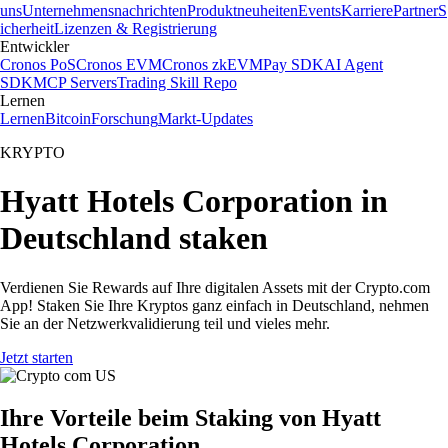
uns
Unternehmensnachrichten
Produktneuheiten
Events
Karriere
Partner
S
icherheit
Lizenzen & Registrierung
Entwickler
Cronos PoS
Cronos EVM
Cronos zkEVM
Pay SDK
AI Agent
SDK
MCP Servers
Trading Skill Repo
Lernen
Lernen
Bitcoin
Forschung
Markt-Updates
KRYPTO
Hyatt Hotels Corporation in
Deutschland staken
Verdienen Sie Rewards auf Ihre digitalen Assets mit der Crypto.com
App! Staken Sie Ihre Kryptos ganz einfach in Deutschland, nehmen
Sie an der Netzwerkvalidierung teil und vieles mehr.
Jetzt starten
Ihre Vorteile beim Staking von Hyatt
Hotels Corporation