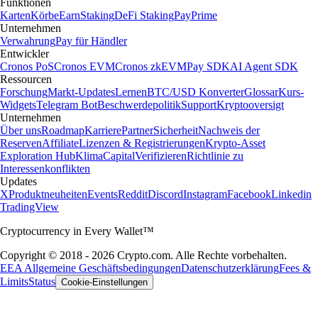
Funktionen
Karten
Körbe
Earn
Staking
DeFi Staking
Pay
Prime
Unternehmen
Verwahrung
Pay für Händler
Entwickler
Cronos PoS
Cronos EVM
Cronos zkEVM
Pay SDK
AI Agent SDK
Ressourcen
Forschung
Markt-Updates
Lernen
BTC/USD Konverter
Glossar
Kurs-
Widgets
Telegram Bot
Beschwerdepolitik
Support
Kryptooversigt
Unternehmen
Über uns
Roadmap
Karriere
Partner
Sicherheit
Nachweis der
Reserven
Affiliate
Lizenzen & Registrierungen
Krypto-Asset
Exploration Hub
Klima
Capital
Verifizieren
Richtlinie zu
Interessenkonflikten
Updates
X
Produktneuheiten
Events
Reddit
Discord
Instagram
Facebook
Linkedin
TradingView
Cryptocurrency in Every Wallet™
Copyright © 2018 - 2026 Crypto.com. Alle Rechte vorbehalten.
EEA Allgemeine Geschäftsbedingungen
Datenschutzerklärung
Fees &
Limits
Status
Cookie-Einstellungen