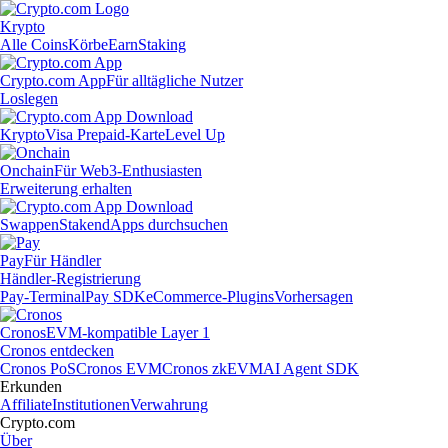
Krypto
Alle Coins
Körbe
Earn
Staking
Crypto.com App
Für alltägliche Nutzer
Loslegen
Krypto
Visa Prepaid-Karte
Level Up
Onchain
Für Web3-Enthusiasten
Erweiterung erhalten
Swappen
Staken
dApps durchsuchen
Pay
Für Händler
Händler-Registrierung
Pay-Terminal
Pay SDK
eCommerce-Plugins
Vorhersagen
Cronos
EVM-kompatible Layer 1
Cronos entdecken
Cronos PoS
Cronos EVM
Cronos zkEVM
AI Agent SDK
Erkunden
Affiliate
Institutionen
Verwahrung
Crypto.com
Über