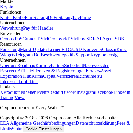
Märkte
Krypto
Funktionen
Karten
Körbe
Earn
Staking
DeFi Staking
Pay
Prime
Unternehmen
Verwahrung
Pay für Händler
Entwickler
Cronos PoS
Cronos EVM
Cronos zkEVM
Pay SDK
AI Agent SDK
Ressourcen
Forschung
Markt-Updates
Lernen
BTC/USD Konverter
Glossar
Kurs-
Widgets
Telegram Bot
Beschwerdepolitik
Support
Kryptooversigt
Unternehmen
Über uns
Roadmap
Karriere
Partner
Sicherheit
Nachweis der
Reserven
Affiliate
Lizenzen & Registrierungen
Krypto-Asset
Exploration Hub
Klima
Capital
Verifizieren
Richtlinie zu
Interessenkonflikten
Updates
X
Produktneuheiten
Events
Reddit
Discord
Instagram
Facebook
Linkedin
TradingView
Cryptocurrency in Every Wallet™
Copyright © 2018 - 2026 Crypto.com. Alle Rechte vorbehalten.
EEA Allgemeine Geschäftsbedingungen
Datenschutzerklärung
Fees &
Limits
Status
Cookie-Einstellungen