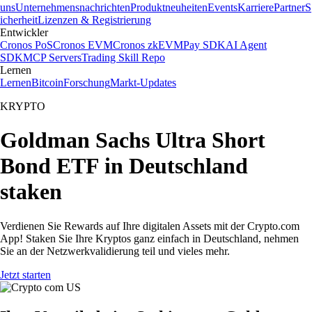
uns
Unternehmensnachrichten
Produktneuheiten
Events
Karriere
Partner
S
icherheit
Lizenzen & Registrierung
Entwickler
Cronos PoS
Cronos EVM
Cronos zkEVM
Pay SDK
AI Agent
SDK
MCP Servers
Trading Skill Repo
Lernen
Lernen
Bitcoin
Forschung
Markt-Updates
KRYPTO
Goldman Sachs Ultra Short
Bond ETF in Deutschland
staken
Verdienen Sie Rewards auf Ihre digitalen Assets mit der Crypto.com
App! Staken Sie Ihre Kryptos ganz einfach in Deutschland, nehmen
Sie an der Netzwerkvalidierung teil und vieles mehr.
Jetzt starten