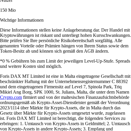
Nutzer
150 Mio
Wichtige Informationen
Diese Informationen stellen keine Anlageberatung dar. Der Handel mit
Kryptowährungen ist riskant und unterliegt hohen Kursschwankungen.
Bitte prüfen Sie Ihre persönliche Risikobereitschaft sorgfältig. Alle
genannten Vorteile oder Prämien hängen von Ihrem Status sowie dem
Token-Besitz ab und können sich gemäß den AGB ändern.
*0 % Gebühren bis zum Limit der jeweiligen Level-Up-Stufe. Spreads
und weitere Kosten sind möglich.
Foris DAX MT Limited ist eine in Malta eingetragene Gesellschaft mit
beschränkter Haftung mit der Unternehmensregisternummer C 88392
und dem eingetragenen Firmensitz auf Level 7, Spinola Park, Triq
Mikiel Ang Borg, SPK 1000, St. Julians, Malta, die unter dem Namen
Crypto.com
firmiert und von der maltesischen Finanzaufsichtsbehörde
ordnungsgemäß als Krypto-Asset-Dienstleister gemäß der Verordnung
2023/1114 über Märkte für Krypto-Assets, die in Malta durch das
Gesetz über Märkte für Krypto-Assets umgesetzt wurde, zugelassen
ist. Foris DAX MT Limited ist berechtigt, die folgenden Services zu
erbringen: 1. Umtausch von Krypto-Assets in Geldmittel; 2. Umtausch
von Krypto-Assets in andere Krypto-Assets; 3. Empfang und