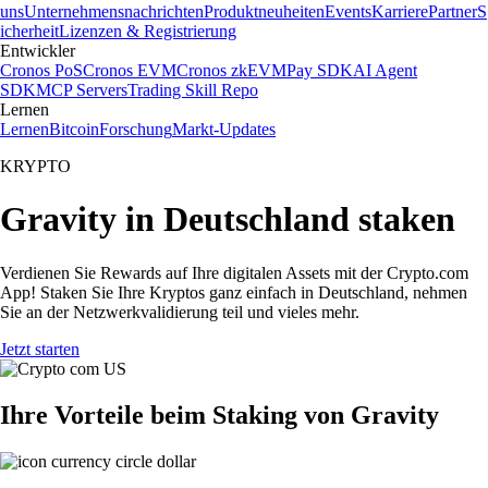
uns
Unternehmensnachrichten
Produktneuheiten
Events
Karriere
Partner
S
icherheit
Lizenzen & Registrierung
Entwickler
Cronos PoS
Cronos EVM
Cronos zkEVM
Pay SDK
AI Agent
SDK
MCP Servers
Trading Skill Repo
Lernen
Lernen
Bitcoin
Forschung
Markt-Updates
KRYPTO
Gravity in Deutschland staken
Verdienen Sie Rewards auf Ihre digitalen Assets mit der Crypto.com
App! Staken Sie Ihre Kryptos ganz einfach in Deutschland, nehmen
Sie an der Netzwerkvalidierung teil und vieles mehr.
Jetzt starten
Ihre Vorteile beim Staking von Gravity