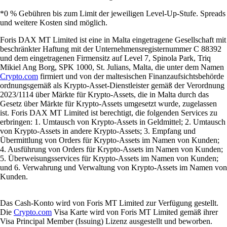
*0 % Gebühren bis zum Limit der jeweiligen Level-Up-Stufe. Spreads
und weitere Kosten sind möglich.
Foris DAX MT Limited ist eine in Malta eingetragene Gesellschaft mit
beschränkter Haftung mit der Unternehmensregisternummer C 88392
und dem eingetragenen Firmensitz auf Level 7, Spinola Park, Triq
Mikiel Ang Borg, SPK 1000, St. Julians, Malta, die unter dem Namen
Crypto.com
firmiert und von der maltesischen Finanzaufsichtsbehörde
ordnungsgemäß als Krypto-Asset-Dienstleister gemäß der Verordnung
2023/1114 über Märkte für Krypto-Assets, die in Malta durch das
Gesetz über Märkte für Krypto-Assets umgesetzt wurde, zugelassen
ist. Foris DAX MT Limited ist berechtigt, die folgenden Services zu
erbringen: 1. Umtausch von Krypto-Assets in Geldmittel; 2. Umtausch
von Krypto-Assets in andere Krypto-Assets; 3. Empfang und
Übermittlung von Orders für Krypto-Assets im Namen von Kunden;
4. Ausführung von Orders für Krypto-Assets im Namen von Kunden;
5. Überweisungsservices für Krypto-Assets im Namen von Kunden;
und 6. Verwahrung und Verwaltung von Krypto-Assets im Namen von
Kunden.
Das Cash-Konto wird von Foris MT Limited zur Verfügung gestellt.
Die
Crypto.com
Visa Karte wird von Foris MT Limited gemäß ihrer
Visa Principal Member (Issuing) Lizenz ausgestellt und beworben.