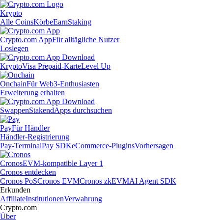
Krypto
Alle Coins
Körbe
Earn
Staking
Crypto.com App
Für alltägliche Nutzer
Loslegen
Krypto
Visa Prepaid-Karte
Level Up
Onchain
Für Web3-Enthusiasten
Erweiterung erhalten
Swappen
Staken
dApps durchsuchen
Pay
Für Händler
Händler-Registrierung
Pay-Terminal
Pay SDK
eCommerce-Plugins
Vorhersagen
Cronos
EVM-kompatible Layer 1
Cronos entdecken
Cronos PoS
Cronos EVM
Cronos zkEVM
AI Agent SDK
Erkunden
Affiliate
Institutionen
Verwahrung
Crypto.com
Über