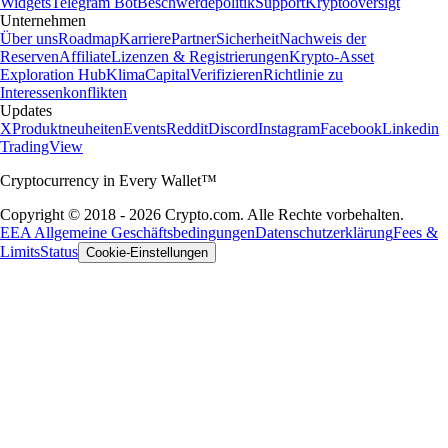
Widgets
Telegram Bot
Beschwerdepolitik
Support
Kryptooversigt
Unternehmen
Über uns
Roadmap
Karriere
Partner
Sicherheit
Nachweis der
Reserven
Affiliate
Lizenzen & Registrierungen
Krypto-Asset
Exploration Hub
Klima
Capital
Verifizieren
Richtlinie zu
Interessenkonflikten
Updates
X
Produktneuheiten
Events
Reddit
Discord
Instagram
Facebook
Linkedin
TradingView
Cryptocurrency in Every Wallet™
Copyright © 2018 - 2026 Crypto.com. Alle Rechte vorbehalten.
EEA Allgemeine Geschäftsbedingungen
Datenschutzerklärung
Fees &
Limits
Status
Cookie-Einstellungen