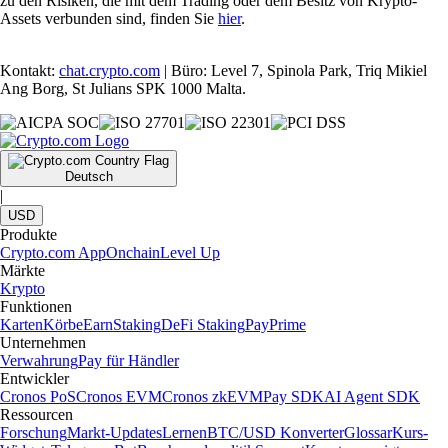
zu den Risiken, die mit dem Trading oder dem Besitz von Krypto-
Assets verbunden sind, finden Sie
hier
.
Kontakt:
chat.crypto.com
| Büro: Level 7, Spinola Park, Triq Mikiel
Ang Borg, St Julians SPK 1000 Malta.
Deutsch
|
USD
Produkte
Crypto.com App
Onchain
Level Up
Märkte
Krypto
Funktionen
Karten
Körbe
Earn
Staking
DeFi Staking
Pay
Prime
Unternehmen
Verwahrung
Pay für Händler
Entwickler
Cronos PoS
Cronos EVM
Cronos zkEVM
Pay SDK
AI Agent SDK
Ressourcen
Forschung
Markt-Updates
Lernen
BTC/USD Konverter
Glossar
Kurs-