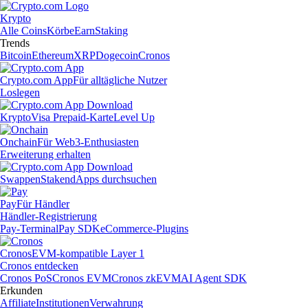
Krypto
Alle Coins
Körbe
Earn
Staking
Trends
Bitcoin
Ethereum
XRP
Dogecoin
Cronos
Crypto.com App
Für alltägliche Nutzer
Loslegen
Krypto
Visa Prepaid-Karte
Level Up
Onchain
Für Web3-Enthusiasten
Erweiterung erhalten
Swappen
Staken
dApps durchsuchen
Pay
Für Händler
Händler-Registrierung
Pay-Terminal
Pay SDK
eCommerce-Plugins
Cronos
EVM-kompatible Layer 1
Cronos entdecken
Cronos PoS
Cronos EVM
Cronos zkEVM
AI Agent SDK
Erkunden
Affiliate
Institutionen
Verwahrung