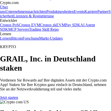
Crypto.com
Über
uns
Unternehmensnachrichten
Produktneuheiten
Events
Karriere
Partner
S
icherheit
Lizenzen & Registrierung
Entwickler
Cronos PoS
Cronos EVM
Cronos zkEVM
Pay SDK
AI Agent
SDK
MCP Servers
Trading Skill Repo
Lernen
Lernen
Bitcoin
Forschung
Markt-Updates
KRYPTO
GRAIL, Inc. in Deutschland
staken
Verdienen Sie Rewards auf Ihre digitalen Assets mit der Crypto.com
App! Staken Sie Ihre Kryptos ganz einfach in Deutschland, nehmen
Sie an der Netzwerkvalidierung teil und vieles mehr.
Jetzt starten