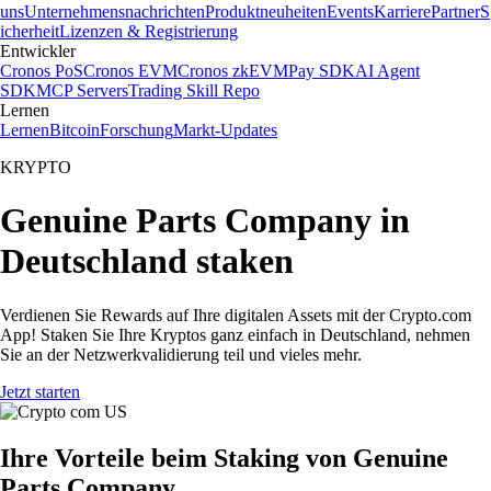
uns
Unternehmensnachrichten
Produktneuheiten
Events
Karriere
Partner
S
icherheit
Lizenzen & Registrierung
Entwickler
Cronos PoS
Cronos EVM
Cronos zkEVM
Pay SDK
AI Agent
SDK
MCP Servers
Trading Skill Repo
Lernen
Lernen
Bitcoin
Forschung
Markt-Updates
KRYPTO
Genuine Parts Company in
Deutschland staken
Verdienen Sie Rewards auf Ihre digitalen Assets mit der Crypto.com
App! Staken Sie Ihre Kryptos ganz einfach in Deutschland, nehmen
Sie an der Netzwerkvalidierung teil und vieles mehr.
Jetzt starten
Ihre Vorteile beim Staking von Genuine
Parts Company