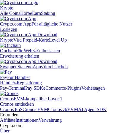
Krypto
Alle Coins
Körbe
Earn
Staking
Crypto.com App
Für alltägliche Nutzer
Loslegen
Krypto
Visa Prepaid-Karte
Level Up
Onchain
Für Web3-Enthusiasten
Erweiterung erhalten
Swappen
Staken
dApps durchsuchen
Pay
Für Händler
Händler-Registrierung
Pay-Terminal
Pay SDK
eCommerce-Plugins
Vorhersagen
Cronos
EVM-kompatible Layer 1
Cronos entdecken
Cronos PoS
Cronos EVM
Cronos zkEVM
AI Agent SDK
Erkunden
Affiliate
Institutionen
Verwahrung
Crypto.com
Über