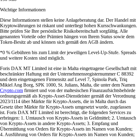
Wichtige Informationen
Diese Informationen stellen keine Anlageberatung dar. Der Handel mit
Kryptowährungen ist riskant und unterliegt hohen Kursschwankungen.
Bitte prüfen Sie Ihre persönliche Risikobereitschaft sorgfältig. Alle
genannten Vorteile oder Prämien hängen von Ihrem Status sowie dem
Token-Besitz ab und können sich gemäß den AGB ändern.
*0 % Gebühren bis zum Limit der jeweiligen Level-Up-Stufe. Spreads
und weitere Kosten sind möglich.
Foris DAX MT Limited ist eine in Malta eingetragene Gesellschaft mit
beschränkter Haftung mit der Unternehmensregisternummer C 88392
und dem eingetragenen Firmensitz auf Level 7, Spinola Park, Triq
Mikiel Ang Borg, SPK 1000, St. Julians, Malta, die unter dem Namen
Crypto.com
firmiert und von der maltesischen Finanzaufsichtsbehörde
ordnungsgemäß als Krypto-Asset-Dienstleister gemäß der Verordnung
2023/1114 über Märkte für Krypto-Assets, die in Malta durch das
Gesetz über Märkte für Krypto-Assets umgesetzt wurde, zugelassen
ist. Foris DAX MT Limited ist berechtigt, die folgenden Services zu
erbringen: 1. Umtausch von Krypto-Assets in Geldmittel; 2. Umtausch
von Krypto-Assets in andere Krypto-Assets; 3. Empfang und
Übermittlung von Orders für Krypto-Assets im Namen von Kunden;
4. Ausführung von Orders für Krypto-Assets im Namen von Kunden;