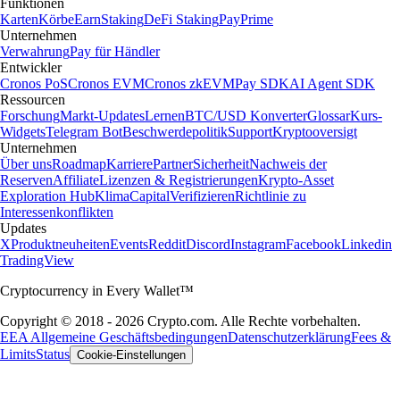
Funktionen
Karten
Körbe
Earn
Staking
DeFi Staking
Pay
Prime
Unternehmen
Verwahrung
Pay für Händler
Entwickler
Cronos PoS
Cronos EVM
Cronos zkEVM
Pay SDK
AI Agent SDK
Ressourcen
Forschung
Markt-Updates
Lernen
BTC/USD Konverter
Glossar
Kurs-
Widgets
Telegram Bot
Beschwerdepolitik
Support
Kryptooversigt
Unternehmen
Über uns
Roadmap
Karriere
Partner
Sicherheit
Nachweis der
Reserven
Affiliate
Lizenzen & Registrierungen
Krypto-Asset
Exploration Hub
Klima
Capital
Verifizieren
Richtlinie zu
Interessenkonflikten
Updates
X
Produktneuheiten
Events
Reddit
Discord
Instagram
Facebook
Linkedin
TradingView
Cryptocurrency in Every Wallet™
Copyright © 2018 - 2026 Crypto.com. Alle Rechte vorbehalten.
EEA Allgemeine Geschäftsbedingungen
Datenschutzerklärung
Fees &
Limits
Status
Cookie-Einstellungen