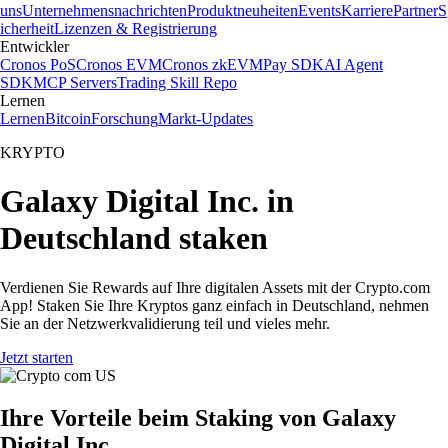
uns
Unternehmensnachrichten
Produktneuheiten
Events
Karriere
Partner
S
icherheit
Lizenzen & Registrierung
Entwickler
Cronos PoS
Cronos EVM
Cronos zkEVM
Pay SDK
AI Agent
SDK
MCP Servers
Trading Skill Repo
Lernen
Lernen
Bitcoin
Forschung
Markt-Updates
KRYPTO
Galaxy Digital Inc. in
Deutschland staken
Verdienen Sie Rewards auf Ihre digitalen Assets mit der Crypto.com
App! Staken Sie Ihre Kryptos ganz einfach in Deutschland, nehmen
Sie an der Netzwerkvalidierung teil und vieles mehr.
Jetzt starten
Ihre Vorteile beim Staking von Galaxy
Digital Inc.