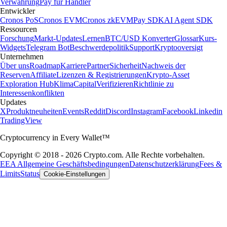
Verwahrung
Pay für Händler
Entwickler
Cronos PoS
Cronos EVM
Cronos zkEVM
Pay SDK
AI Agent SDK
Ressourcen
Forschung
Markt-Updates
Lernen
BTC/USD Konverter
Glossar
Kurs-
Widgets
Telegram Bot
Beschwerdepolitik
Support
Kryptooversigt
Unternehmen
Über uns
Roadmap
Karriere
Partner
Sicherheit
Nachweis der
Reserven
Affiliate
Lizenzen & Registrierungen
Krypto-Asset
Exploration Hub
Klima
Capital
Verifizieren
Richtlinie zu
Interessenkonflikten
Updates
X
Produktneuheiten
Events
Reddit
Discord
Instagram
Facebook
Linkedin
TradingView
Cryptocurrency in Every Wallet™
Copyright © 2018 - 2026 Crypto.com. Alle Rechte vorbehalten.
EEA Allgemeine Geschäftsbedingungen
Datenschutzerklärung
Fees &
Limits
Status
Cookie-Einstellungen