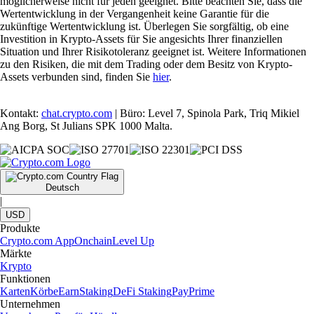
möglicherweise nicht für jeden geeignet. Bitte beachten Sie, dass die
Wertentwicklung in der Vergangenheit keine Garantie für die
zukünftige Wertentwicklung ist. Überlegen Sie sorgfältig, ob eine
Investition in Krypto-Assets für Sie angesichts Ihrer finanziellen
Situation und Ihrer Risikotoleranz geeignet ist. Weitere Informationen
zu den Risiken, die mit dem Trading oder dem Besitz von Krypto-
Assets verbunden sind, finden Sie
hier
.
Kontakt:
chat.crypto.com
| Büro: Level 7, Spinola Park, Triq Mikiel
Ang Borg, St Julians SPK 1000 Malta.
Deutsch
|
USD
Produkte
Crypto.com App
Onchain
Level Up
Märkte
Krypto
Funktionen
Karten
Körbe
Earn
Staking
DeFi Staking
Pay
Prime
Unternehmen