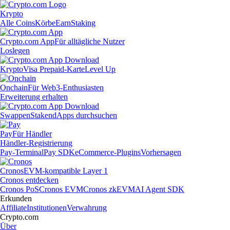
Krypto
Alle Coins
Körbe
Earn
Staking
Crypto.com App
Für alltägliche Nutzer
Loslegen
Krypto
Visa Prepaid-Karte
Level Up
Onchain
Für Web3-Enthusiasten
Erweiterung erhalten
Swappen
Staken
dApps durchsuchen
Pay
Für Händler
Händler-Registrierung
Pay-Terminal
Pay SDK
eCommerce-Plugins
Vorhersagen
Cronos
EVM-kompatible Layer 1
Cronos entdecken
Cronos PoS
Cronos EVM
Cronos zkEVM
AI Agent SDK
Erkunden
Affiliate
Institutionen
Verwahrung
Crypto.com
Über