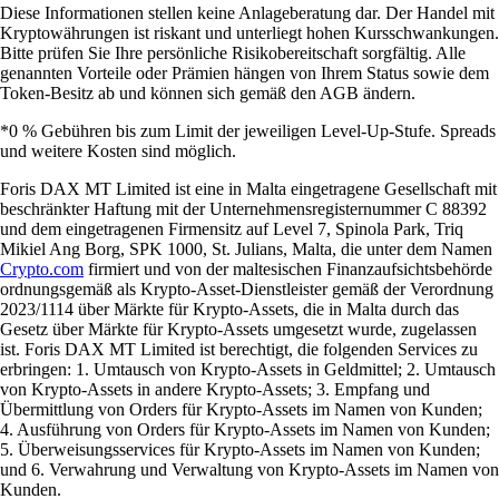
Diese Informationen stellen keine Anlageberatung dar. Der Handel mit
Kryptowährungen ist riskant und unterliegt hohen Kursschwankungen.
Bitte prüfen Sie Ihre persönliche Risikobereitschaft sorgfältig. Alle
genannten Vorteile oder Prämien hängen von Ihrem Status sowie dem
Token-Besitz ab und können sich gemäß den AGB ändern.
*0 % Gebühren bis zum Limit der jeweiligen Level-Up-Stufe. Spreads
und weitere Kosten sind möglich.
Foris DAX MT Limited ist eine in Malta eingetragene Gesellschaft mit
beschränkter Haftung mit der Unternehmensregisternummer C 88392
und dem eingetragenen Firmensitz auf Level 7, Spinola Park, Triq
Mikiel Ang Borg, SPK 1000, St. Julians, Malta, die unter dem Namen
Crypto.com
firmiert und von der maltesischen Finanzaufsichtsbehörde
ordnungsgemäß als Krypto-Asset-Dienstleister gemäß der Verordnung
2023/1114 über Märkte für Krypto-Assets, die in Malta durch das
Gesetz über Märkte für Krypto-Assets umgesetzt wurde, zugelassen
ist. Foris DAX MT Limited ist berechtigt, die folgenden Services zu
erbringen: 1. Umtausch von Krypto-Assets in Geldmittel; 2. Umtausch
von Krypto-Assets in andere Krypto-Assets; 3. Empfang und
Übermittlung von Orders für Krypto-Assets im Namen von Kunden;
4. Ausführung von Orders für Krypto-Assets im Namen von Kunden;
5. Überweisungsservices für Krypto-Assets im Namen von Kunden;
und 6. Verwahrung und Verwaltung von Krypto-Assets im Namen von
Kunden.