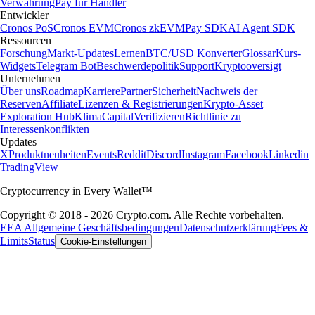
Verwahrung
Pay für Händler
Entwickler
Cronos PoS
Cronos EVM
Cronos zkEVM
Pay SDK
AI Agent SDK
Ressourcen
Forschung
Markt-Updates
Lernen
BTC/USD Konverter
Glossar
Kurs-
Widgets
Telegram Bot
Beschwerdepolitik
Support
Kryptooversigt
Unternehmen
Über uns
Roadmap
Karriere
Partner
Sicherheit
Nachweis der
Reserven
Affiliate
Lizenzen & Registrierungen
Krypto-Asset
Exploration Hub
Klima
Capital
Verifizieren
Richtlinie zu
Interessenkonflikten
Updates
X
Produktneuheiten
Events
Reddit
Discord
Instagram
Facebook
Linkedin
TradingView
Cryptocurrency in Every Wallet™
Copyright © 2018 - 2026 Crypto.com. Alle Rechte vorbehalten.
EEA Allgemeine Geschäftsbedingungen
Datenschutzerklärung
Fees &
Limits
Status
Cookie-Einstellungen