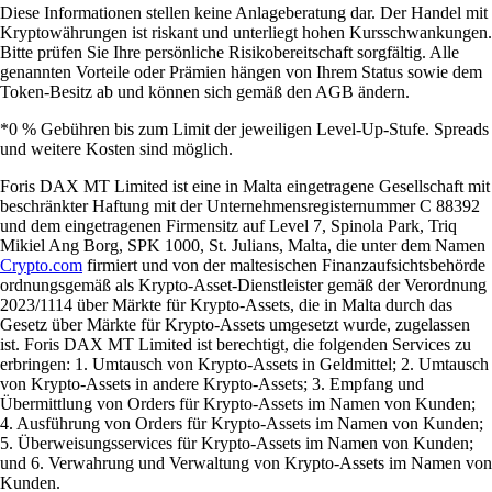
Diese Informationen stellen keine Anlageberatung dar. Der Handel mit
Kryptowährungen ist riskant und unterliegt hohen Kursschwankungen.
Bitte prüfen Sie Ihre persönliche Risikobereitschaft sorgfältig. Alle
genannten Vorteile oder Prämien hängen von Ihrem Status sowie dem
Token-Besitz ab und können sich gemäß den AGB ändern.
*0 % Gebühren bis zum Limit der jeweiligen Level-Up-Stufe. Spreads
und weitere Kosten sind möglich.
Foris DAX MT Limited ist eine in Malta eingetragene Gesellschaft mit
beschränkter Haftung mit der Unternehmensregisternummer C 88392
und dem eingetragenen Firmensitz auf Level 7, Spinola Park, Triq
Mikiel Ang Borg, SPK 1000, St. Julians, Malta, die unter dem Namen
Crypto.com
firmiert und von der maltesischen Finanzaufsichtsbehörde
ordnungsgemäß als Krypto-Asset-Dienstleister gemäß der Verordnung
2023/1114 über Märkte für Krypto-Assets, die in Malta durch das
Gesetz über Märkte für Krypto-Assets umgesetzt wurde, zugelassen
ist. Foris DAX MT Limited ist berechtigt, die folgenden Services zu
erbringen: 1. Umtausch von Krypto-Assets in Geldmittel; 2. Umtausch
von Krypto-Assets in andere Krypto-Assets; 3. Empfang und
Übermittlung von Orders für Krypto-Assets im Namen von Kunden;
4. Ausführung von Orders für Krypto-Assets im Namen von Kunden;
5. Überweisungsservices für Krypto-Assets im Namen von Kunden;
und 6. Verwahrung und Verwaltung von Krypto-Assets im Namen von
Kunden.