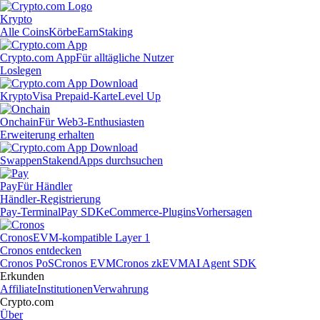
Krypto
Alle Coins
Körbe
Earn
Staking
Crypto.com App
Für alltägliche Nutzer
Loslegen
Krypto
Visa Prepaid-Karte
Level Up
Onchain
Für Web3-Enthusiasten
Erweiterung erhalten
Swappen
Staken
dApps durchsuchen
Pay
Für Händler
Händler-Registrierung
Pay-Terminal
Pay SDK
eCommerce-Plugins
Vorhersagen
Cronos
EVM-kompatible Layer 1
Cronos entdecken
Cronos PoS
Cronos EVM
Cronos zkEVM
AI Agent SDK
Erkunden
Affiliate
Institutionen
Verwahrung
Crypto.com
Über