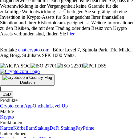
möglicherweise nicht für jeden geeignet. Bitte beachten Sie, dass die
Wertentwicklung in der Vergangenheit keine Garantie für die
zukünftige Wertentwicklung ist. Überlegen Sie sorgfältig, ob eine
Investition in Krypto-Assets für Sie angesichts Ihrer finanziellen
Situation und Ihrer Risikotoleranz geeignet ist. Weitere Informationen
zu den Risiken, die mit dem Trading oder dem Besitz von Krypto-
Assets verbunden sind, finden Sie
hier
.
Kontakt:
chat.crypto.com
| Büro: Level 7, Spinola Park, Triq Mikiel
Ang Borg, St Julians SPK 1000 Malta.
Deutsch
|
USD
Produkte
Crypto.com App
Onchain
Level Up
Märkte
Krypto
Funktionen
Karten
Körbe
Earn
Staking
DeFi Staking
Pay
Prime
Unternehmen