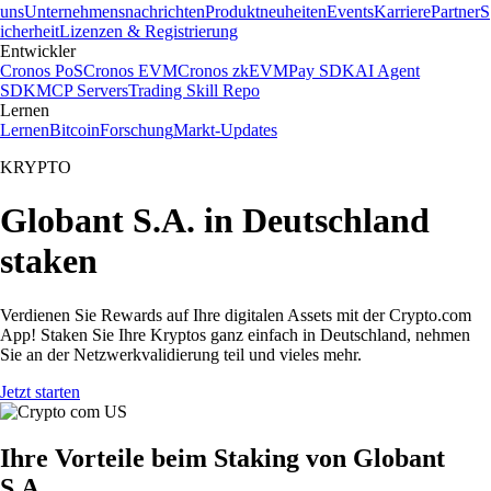
uns
Unternehmensnachrichten
Produktneuheiten
Events
Karriere
Partner
S
icherheit
Lizenzen & Registrierung
Entwickler
Cronos PoS
Cronos EVM
Cronos zkEVM
Pay SDK
AI Agent
SDK
MCP Servers
Trading Skill Repo
Lernen
Lernen
Bitcoin
Forschung
Markt-Updates
KRYPTO
Globant S.A. in Deutschland
staken
Verdienen Sie Rewards auf Ihre digitalen Assets mit der Crypto.com
App! Staken Sie Ihre Kryptos ganz einfach in Deutschland, nehmen
Sie an der Netzwerkvalidierung teil und vieles mehr.
Jetzt starten
Ihre Vorteile beim Staking von Globant
S.A.