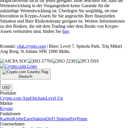
möglicherweise nicht für jeden geeignet. Bitte beachten Sie, dass die
Wertentwicklung in der Vergangenheit keine Garantie für die
zukünftige Wertentwicklung ist. Überlegen Sie sorgfältig, ob eine
Investition in Krypto-Assets für Sie angesichts Ihrer finanziellen
Situation und Ihrer Risikotoleranz geeignet ist. Weitere Informationen
zu den Risiken, die mit dem Trading oder dem Besitz von Krypto-
Assets verbunden sind, finden Sie
hier
.
Kontakt:
chat.crypto.com
| Büro: Level 7, Spinola Park, Triq Mikiel
Ang Borg, St Julians SPK 1000 Malta.
Deutsch
|
USD
Produkte
Crypto.com App
Onchain
Level Up
Märkte
Krypto
Funktionen
Karten
Körbe
Earn
Staking
DeFi Staking
Pay
Prime
Unternehmen