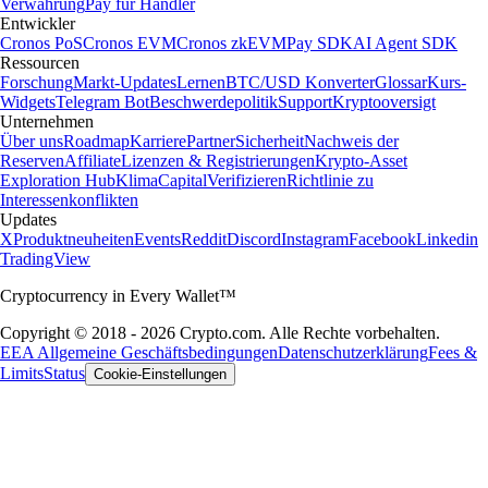
Verwahrung
Pay für Händler
Entwickler
Cronos PoS
Cronos EVM
Cronos zkEVM
Pay SDK
AI Agent SDK
Ressourcen
Forschung
Markt-Updates
Lernen
BTC/USD Konverter
Glossar
Kurs-
Widgets
Telegram Bot
Beschwerdepolitik
Support
Kryptooversigt
Unternehmen
Über uns
Roadmap
Karriere
Partner
Sicherheit
Nachweis der
Reserven
Affiliate
Lizenzen & Registrierungen
Krypto-Asset
Exploration Hub
Klima
Capital
Verifizieren
Richtlinie zu
Interessenkonflikten
Updates
X
Produktneuheiten
Events
Reddit
Discord
Instagram
Facebook
Linkedin
TradingView
Cryptocurrency in Every Wallet™
Copyright © 2018 - 2026 Crypto.com. Alle Rechte vorbehalten.
EEA Allgemeine Geschäftsbedingungen
Datenschutzerklärung
Fees &
Limits
Status
Cookie-Einstellungen