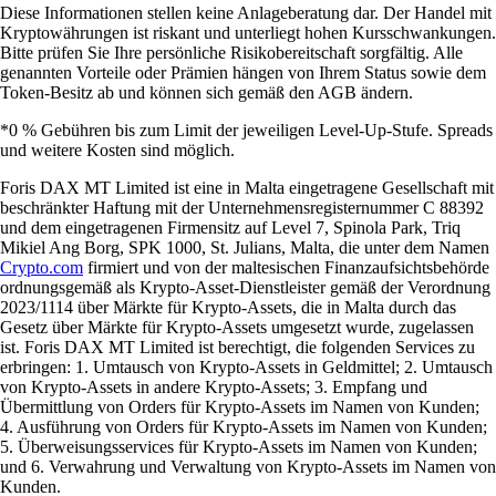
Diese Informationen stellen keine Anlageberatung dar. Der Handel mit
Kryptowährungen ist riskant und unterliegt hohen Kursschwankungen.
Bitte prüfen Sie Ihre persönliche Risikobereitschaft sorgfältig. Alle
genannten Vorteile oder Prämien hängen von Ihrem Status sowie dem
Token-Besitz ab und können sich gemäß den AGB ändern.
*0 % Gebühren bis zum Limit der jeweiligen Level-Up-Stufe. Spreads
und weitere Kosten sind möglich.
Foris DAX MT Limited ist eine in Malta eingetragene Gesellschaft mit
beschränkter Haftung mit der Unternehmensregisternummer C 88392
und dem eingetragenen Firmensitz auf Level 7, Spinola Park, Triq
Mikiel Ang Borg, SPK 1000, St. Julians, Malta, die unter dem Namen
Crypto.com
firmiert und von der maltesischen Finanzaufsichtsbehörde
ordnungsgemäß als Krypto-Asset-Dienstleister gemäß der Verordnung
2023/1114 über Märkte für Krypto-Assets, die in Malta durch das
Gesetz über Märkte für Krypto-Assets umgesetzt wurde, zugelassen
ist. Foris DAX MT Limited ist berechtigt, die folgenden Services zu
erbringen: 1. Umtausch von Krypto-Assets in Geldmittel; 2. Umtausch
von Krypto-Assets in andere Krypto-Assets; 3. Empfang und
Übermittlung von Orders für Krypto-Assets im Namen von Kunden;
4. Ausführung von Orders für Krypto-Assets im Namen von Kunden;
5. Überweisungsservices für Krypto-Assets im Namen von Kunden;
und 6. Verwahrung und Verwaltung von Krypto-Assets im Namen von
Kunden.