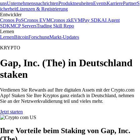
uns
Unternehmensnachrichten
Produktneuheiten
Events
Karriere
Partner
S
icherheit
Lizenzen & Registrierung
Entwickler
Cronos PoS
Cronos EVM
Cronos zkEVM
Pay SDK
AI Agent
SDK
MCP Servers
Trading Skill Repo
Lernen
Lernen
Bitcoin
Forschung
Markt-Updates
KRYPTO
Gap, Inc. (The) in Deutschland
staken
Verdienen Sie Rewards auf Ihre digitalen Assets mit der Crypto.com
App! Staken Sie Ihre Kryptos ganz einfach in Deutschland, nehmen
Sie an der Netzwerkvalidierung teil und vieles mehr.
Jetzt starten
Ihre Vorteile beim Staking von Gap, Inc.
(The)