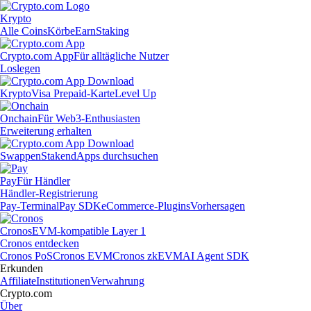
Krypto
Alle Coins
Körbe
Earn
Staking
Crypto.com App
Für alltägliche Nutzer
Loslegen
Krypto
Visa Prepaid-Karte
Level Up
Onchain
Für Web3-Enthusiasten
Erweiterung erhalten
Swappen
Staken
dApps durchsuchen
Pay
Für Händler
Händler-Registrierung
Pay-Terminal
Pay SDK
eCommerce-Plugins
Vorhersagen
Cronos
EVM-kompatible Layer 1
Cronos entdecken
Cronos PoS
Cronos EVM
Cronos zkEVM
AI Agent SDK
Erkunden
Affiliate
Institutionen
Verwahrung
Crypto.com
Über