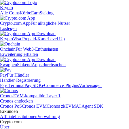
Krypto
Alle Coins
Körbe
Earn
Staking
Crypto.com App
Für alltägliche Nutzer
Loslegen
Krypto
Visa Prepaid-Karte
Level Up
Onchain
Für Web3-Enthusiasten
Erweiterung erhalten
Swappen
Staken
dApps durchsuchen
Pay
Für Händler
Händler-Registrierung
Pay-Terminal
Pay SDK
eCommerce-Plugins
Vorhersagen
Cronos
EVM-kompatible Layer 1
Cronos entdecken
Cronos PoS
Cronos EVM
Cronos zkEVM
AI Agent SDK
Erkunden
Affiliate
Institutionen
Verwahrung
Crypto.com
Über