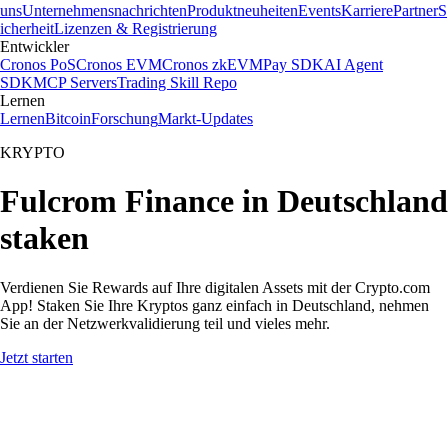
uns
Unternehmensnachrichten
Produktneuheiten
Events
Karriere
Partner
S
icherheit
Lizenzen & Registrierung
Entwickler
Cronos PoS
Cronos EVM
Cronos zkEVM
Pay SDK
AI Agent
SDK
MCP Servers
Trading Skill Repo
Lernen
Lernen
Bitcoin
Forschung
Markt-Updates
KRYPTO
Fulcrom Finance in Deutschland
staken
Verdienen Sie Rewards auf Ihre digitalen Assets mit der Crypto.com
App! Staken Sie Ihre Kryptos ganz einfach in Deutschland, nehmen
Sie an der Netzwerkvalidierung teil und vieles mehr.
Jetzt starten