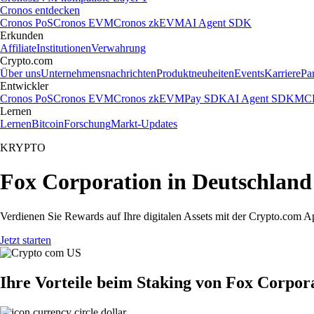
Cronos entdecken
Cronos PoS
Cronos EVM
Cronos zkEVM
AI Agent SDK
Erkunden
Affiliate
Institutionen
Verwahrung
Crypto.com
Über uns
Unternehmensnachrichten
Produktneuheiten
Events
Karriere
Pa
Entwickler
Cronos PoS
Cronos EVM
Cronos zkEVM
Pay SDK
AI Agent SDK
MCP
Lernen
Lernen
Bitcoin
Forschung
Markt-Updates
KRYPTO
Fox Corporation in Deutschland
Verdienen Sie Rewards auf Ihre digitalen Assets mit der Crypto.com A
Jetzt starten
Ihre Vorteile beim Staking von Fox Corpor