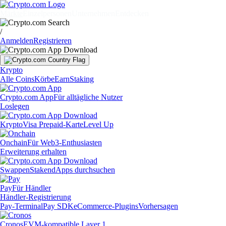
Märkte
Einzelpersonen
Unternehmen
Entdecken
/
Anmelden
Registrieren
Krypto
Alle Coins
Körbe
Earn
Staking
Crypto.com App
Für alltägliche Nutzer
Loslegen
Krypto
Visa Prepaid-Karte
Level Up
Onchain
Für Web3-Enthusiasten
Erweiterung erhalten
Swappen
Staken
dApps durchsuchen
Pay
Für Händler
Händler-Registrierung
Pay-Terminal
Pay SDK
eCommerce-Plugins
Vorhersagen
Cronos
EVM-kompatible Layer 1