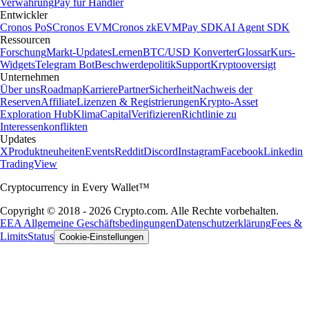
Verwahrung
Pay für Händler
Entwickler
Cronos PoS
Cronos EVM
Cronos zkEVM
Pay SDK
AI Agent SDK
Ressourcen
Forschung
Markt-Updates
Lernen
BTC/USD Konverter
Glossar
Kurs-
Widgets
Telegram Bot
Beschwerdepolitik
Support
Kryptooversigt
Unternehmen
Über uns
Roadmap
Karriere
Partner
Sicherheit
Nachweis der
Reserven
Affiliate
Lizenzen & Registrierungen
Krypto-Asset
Exploration Hub
Klima
Capital
Verifizieren
Richtlinie zu
Interessenkonflikten
Updates
X
Produktneuheiten
Events
Reddit
Discord
Instagram
Facebook
Linkedin
TradingView
Cryptocurrency in Every Wallet™
Copyright © 2018 - 2026 Crypto.com. Alle Rechte vorbehalten.
EEA Allgemeine Geschäftsbedingungen
Datenschutzerklärung
Fees &
Limits
Status
Cookie-Einstellungen