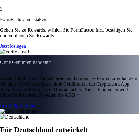
3
FormFactor, Inc. staken
Gehen Sie zu Rewards, wählen Sie FormFactor, Inc., bestätigen Sie
und verdienen Sie Rewards.
Jetzt loslegen
Ohne Gebühren handeln*
Lassen Sie Ihr Geld für sich arbeiten. Kaufen, verkaufen oder handeln
Sie über 400 Top-Kryptos ohne Gebühren in der Crypto.com App.
Werden Sie Teil von Level Up und sichern Sie sich branchenweit
führende Rewards. Es gelten die AGB.*
Level Up beitreten
Für Deutschland entwickelt