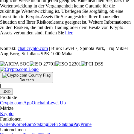
möglicherweise nicht für jeden geeignet. Bitte beachten Sie, dass die
Wertentwicklung in der Vergangenheit keine Garantie für die
zukünftige Wertentwicklung ist. Überlegen Sie sorgfältig, ob eine
Investition in Krypto-Assets für Sie angesichts Ihrer finanziellen
Situation und Ihrer Risikotoleranz geeignet ist. Weitere Informationen
zu den Risiken, die mit dem Trading oder dem Besitz von Krypto-
Assets verbunden sind, finden Sie
hier
.
Kontakt:
chat.crypto.com
| Büro: Level 7, Spinola Park, Triq Mikiel
Ang Borg, St Julians SPK 1000 Malta.
Deutsch
|
USD
Produkte
Crypto.com App
Onchain
Level Up
Märkte
Krypto
Funktionen
Karten
Körbe
Earn
Staking
DeFi Staking
Pay
Prime
Unternehmen