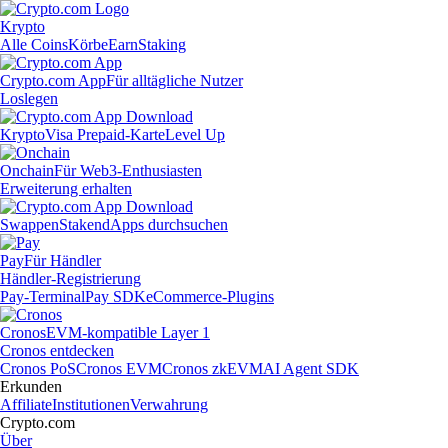
Krypto
Alle Coins
Körbe
Earn
Staking
Crypto.com App
Für alltägliche Nutzer
Loslegen
Krypto
Visa Prepaid-Karte
Level Up
Onchain
Für Web3-Enthusiasten
Erweiterung erhalten
Swappen
Staken
dApps durchsuchen
Pay
Für Händler
Händler-Registrierung
Pay-Terminal
Pay SDK
eCommerce-Plugins
Cronos
EVM-kompatible Layer 1
Cronos entdecken
Cronos PoS
Cronos EVM
Cronos zkEVM
AI Agent SDK
Erkunden
Affiliate
Institutionen
Verwahrung
Crypto.com
Über