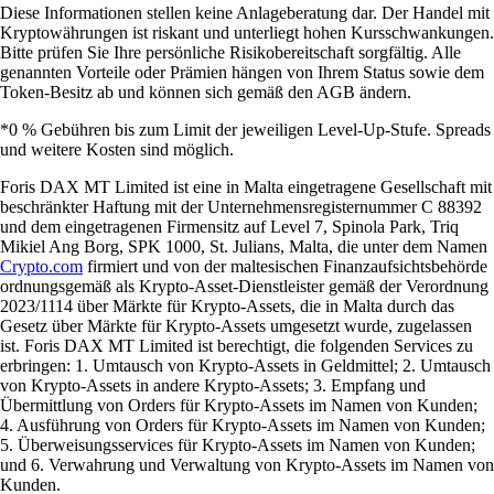
Diese Informationen stellen keine Anlageberatung dar. Der Handel mit
Kryptowährungen ist riskant und unterliegt hohen Kursschwankungen.
Bitte prüfen Sie Ihre persönliche Risikobereitschaft sorgfältig. Alle
genannten Vorteile oder Prämien hängen von Ihrem Status sowie dem
Token-Besitz ab und können sich gemäß den AGB ändern.
*0 % Gebühren bis zum Limit der jeweiligen Level-Up-Stufe. Spreads
und weitere Kosten sind möglich.
Foris DAX MT Limited ist eine in Malta eingetragene Gesellschaft mit
beschränkter Haftung mit der Unternehmensregisternummer C 88392
und dem eingetragenen Firmensitz auf Level 7, Spinola Park, Triq
Mikiel Ang Borg, SPK 1000, St. Julians, Malta, die unter dem Namen
Crypto.com
firmiert und von der maltesischen Finanzaufsichtsbehörde
ordnungsgemäß als Krypto-Asset-Dienstleister gemäß der Verordnung
2023/1114 über Märkte für Krypto-Assets, die in Malta durch das
Gesetz über Märkte für Krypto-Assets umgesetzt wurde, zugelassen
ist. Foris DAX MT Limited ist berechtigt, die folgenden Services zu
erbringen: 1. Umtausch von Krypto-Assets in Geldmittel; 2. Umtausch
von Krypto-Assets in andere Krypto-Assets; 3. Empfang und
Übermittlung von Orders für Krypto-Assets im Namen von Kunden;
4. Ausführung von Orders für Krypto-Assets im Namen von Kunden;
5. Überweisungsservices für Krypto-Assets im Namen von Kunden;
und 6. Verwahrung und Verwaltung von Krypto-Assets im Namen von
Kunden.