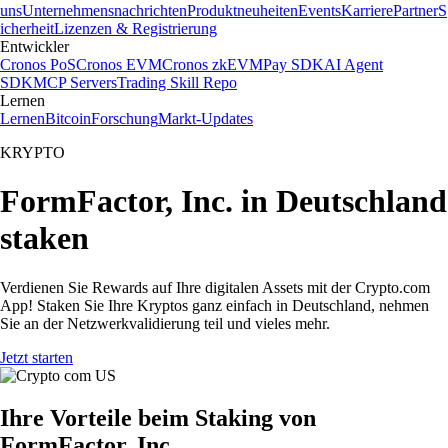
uns
Unternehmensnachrichten
Produktneuheiten
Events
Karriere
Partner
S
icherheit
Lizenzen & Registrierung
Entwickler
Cronos PoS
Cronos EVM
Cronos zkEVM
Pay SDK
AI Agent
SDK
MCP Servers
Trading Skill Repo
Lernen
Lernen
Bitcoin
Forschung
Markt-Updates
KRYPTO
FormFactor, Inc. in Deutschland
staken
Verdienen Sie Rewards auf Ihre digitalen Assets mit der Crypto.com
App! Staken Sie Ihre Kryptos ganz einfach in Deutschland, nehmen
Sie an der Netzwerkvalidierung teil und vieles mehr.
Jetzt starten
Ihre Vorteile beim Staking von
FormFactor, Inc.