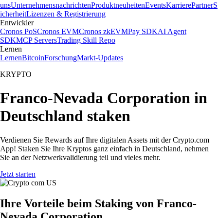
uns
Unternehmensnachrichten
Produktneuheiten
Events
Karriere
Partner
S
icherheit
Lizenzen & Registrierung
Entwickler
Cronos PoS
Cronos EVM
Cronos zkEVM
Pay SDK
AI Agent
SDK
MCP Servers
Trading Skill Repo
Lernen
Lernen
Bitcoin
Forschung
Markt-Updates
KRYPTO
Franco-Nevada Corporation in
Deutschland staken
Verdienen Sie Rewards auf Ihre digitalen Assets mit der Crypto.com
App! Staken Sie Ihre Kryptos ganz einfach in Deutschland, nehmen
Sie an der Netzwerkvalidierung teil und vieles mehr.
Jetzt starten
Ihre Vorteile beim Staking von Franco-
Nevada Corporation