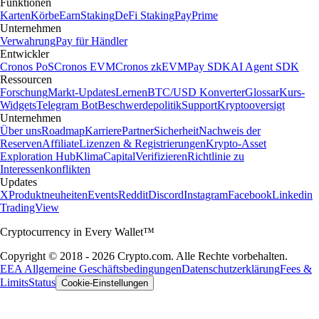
Funktionen
Karten
Körbe
Earn
Staking
DeFi Staking
Pay
Prime
Unternehmen
Verwahrung
Pay für Händler
Entwickler
Cronos PoS
Cronos EVM
Cronos zkEVM
Pay SDK
AI Agent SDK
Ressourcen
Forschung
Markt-Updates
Lernen
BTC/USD Konverter
Glossar
Kurs-
Widgets
Telegram Bot
Beschwerdepolitik
Support
Kryptooversigt
Unternehmen
Über uns
Roadmap
Karriere
Partner
Sicherheit
Nachweis der
Reserven
Affiliate
Lizenzen & Registrierungen
Krypto-Asset
Exploration Hub
Klima
Capital
Verifizieren
Richtlinie zu
Interessenkonflikten
Updates
X
Produktneuheiten
Events
Reddit
Discord
Instagram
Facebook
Linkedin
TradingView
Cryptocurrency in Every Wallet™
Copyright © 2018 - 2026 Crypto.com. Alle Rechte vorbehalten.
EEA Allgemeine Geschäftsbedingungen
Datenschutzerklärung
Fees &
Limits
Status
Cookie-Einstellungen