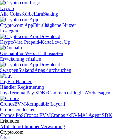
Krypto
Alle Coins
Körbe
Earn
Staking
Crypto.com App
Für alltägliche Nutzer
Loslegen
Krypto
Visa Prepaid-Karte
Level Up
Onchain
Für Web3-Enthusiasten
Erweiterung erhalten
Swappen
Staken
dApps durchsuchen
Pay
Für Händler
Händler-Registrierung
Pay-Terminal
Pay SDK
eCommerce-Plugins
Vorhersagen
Cronos
EVM-kompatible Layer 1
Cronos entdecken
Cronos PoS
Cronos EVM
Cronos zkEVM
AI Agent SDK
Erkunden
Affiliate
Institutionen
Verwahrung
Crypto.com
Über