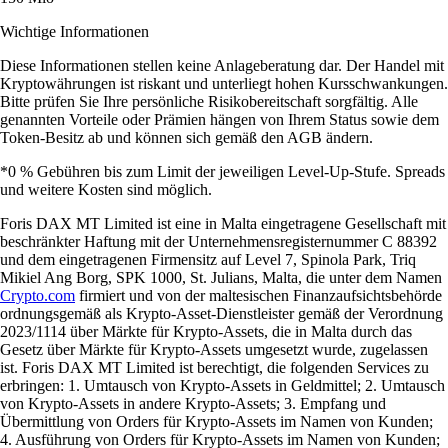
Wichtige Informationen
Diese Informationen stellen keine Anlageberatung dar. Der Handel mit
Kryptowährungen ist riskant und unterliegt hohen Kursschwankungen.
Bitte prüfen Sie Ihre persönliche Risikobereitschaft sorgfältig. Alle
genannten Vorteile oder Prämien hängen von Ihrem Status sowie dem
Token-Besitz ab und können sich gemäß den AGB ändern.
*0 % Gebühren bis zum Limit der jeweiligen Level-Up-Stufe. Spreads
und weitere Kosten sind möglich.
Foris DAX MT Limited ist eine in Malta eingetragene Gesellschaft mit
beschränkter Haftung mit der Unternehmensregisternummer C 88392
und dem eingetragenen Firmensitz auf Level 7, Spinola Park, Triq
Mikiel Ang Borg, SPK 1000, St. Julians, Malta, die unter dem Namen
Crypto.com
firmiert und von der maltesischen Finanzaufsichtsbehörde
ordnungsgemäß als Krypto-Asset-Dienstleister gemäß der Verordnung
2023/1114 über Märkte für Krypto-Assets, die in Malta durch das
Gesetz über Märkte für Krypto-Assets umgesetzt wurde, zugelassen
ist. Foris DAX MT Limited ist berechtigt, die folgenden Services zu
erbringen: 1. Umtausch von Krypto-Assets in Geldmittel; 2. Umtausch
von Krypto-Assets in andere Krypto-Assets; 3. Empfang und
Übermittlung von Orders für Krypto-Assets im Namen von Kunden;
4. Ausführung von Orders für Krypto-Assets im Namen von Kunden;