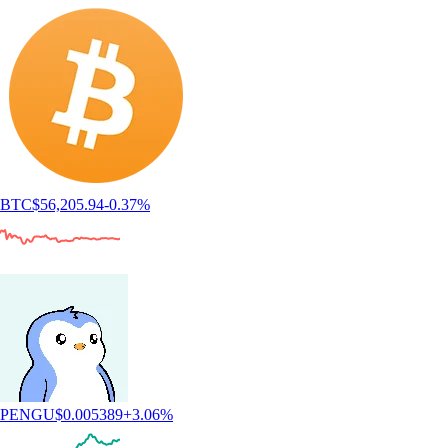
BTC
$
56,205.94
-0.37
%
PENGU
$
0.005389
+
3.06
%