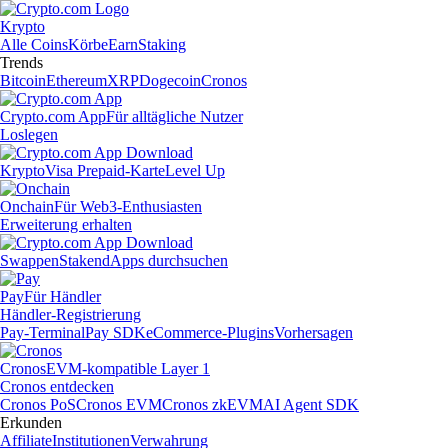
Krypto
Alle Coins
Körbe
Earn
Staking
Trends
Bitcoin
Ethereum
XRP
Dogecoin
Cronos
Crypto.com App
Für alltägliche Nutzer
Loslegen
Krypto
Visa Prepaid-Karte
Level Up
Onchain
Für Web3-Enthusiasten
Erweiterung erhalten
Swappen
Staken
dApps durchsuchen
Pay
Für Händler
Händler-Registrierung
Pay-Terminal
Pay SDK
eCommerce-Plugins
Vorhersagen
Cronos
EVM-kompatible Layer 1
Cronos entdecken
Cronos PoS
Cronos EVM
Cronos zkEVM
AI Agent SDK
Erkunden
Affiliate
Institutionen
Verwahrung