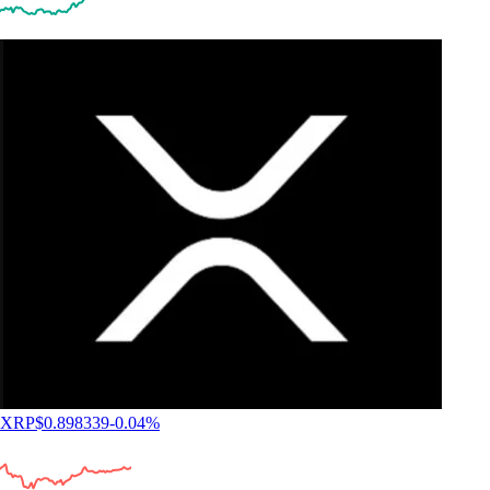
XRP
$
0.898339
-0.04
%