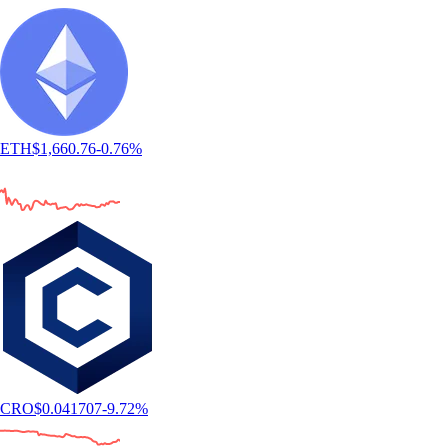
ETH
$
1,660.76
-0.76
%
CRO
$
0.041707
-9.72
%