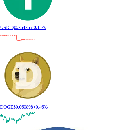
USDT
$
0.864865
-0.15
%
DOGE
$
0.060898
+
0.46
%