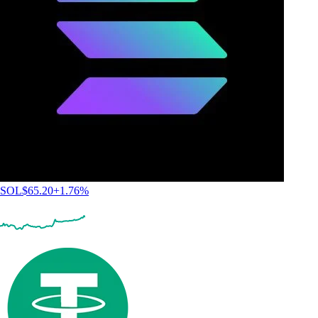
SOL
$
65.20
+
1.76
%