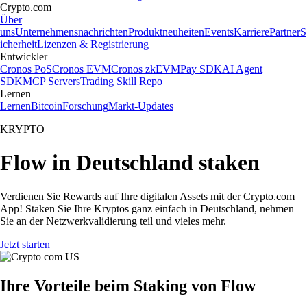
Crypto.com
Über
uns
Unternehmensnachrichten
Produktneuheiten
Events
Karriere
Partner
S
icherheit
Lizenzen & Registrierung
Entwickler
Cronos PoS
Cronos EVM
Cronos zkEVM
Pay SDK
AI Agent
SDK
MCP Servers
Trading Skill Repo
Lernen
Lernen
Bitcoin
Forschung
Markt-Updates
KRYPTO
Flow in Deutschland staken
Verdienen Sie Rewards auf Ihre digitalen Assets mit der Crypto.com
App! Staken Sie Ihre Kryptos ganz einfach in Deutschland, nehmen
Sie an der Netzwerkvalidierung teil und vieles mehr.
Jetzt starten
Ihre Vorteile beim Staking von Flow