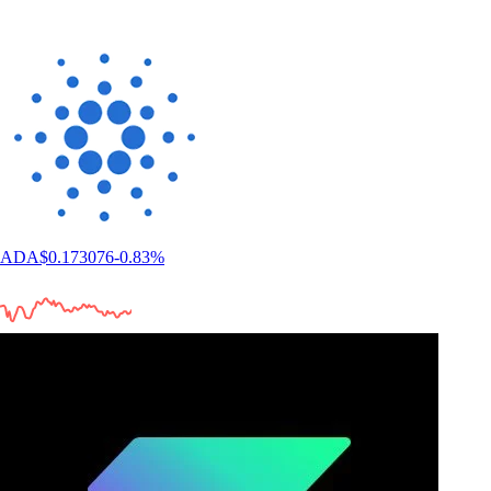
ADA
$
0.173076
-0.83
%