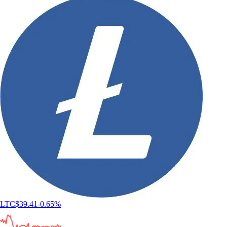
LTC
$
39.41
-0.65
%