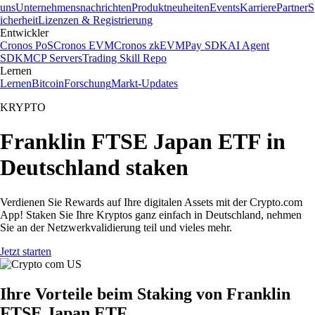
uns
Unternehmensnachrichten
Produktneuheiten
Events
Karriere
Partner
S
icherheit
Lizenzen & Registrierung
Entwickler
Cronos PoS
Cronos EVM
Cronos zkEVM
Pay SDK
AI Agent
SDK
MCP Servers
Trading Skill Repo
Lernen
Lernen
Bitcoin
Forschung
Markt-Updates
KRYPTO
Franklin FTSE Japan ETF in
Deutschland staken
Verdienen Sie Rewards auf Ihre digitalen Assets mit der Crypto.com
App! Staken Sie Ihre Kryptos ganz einfach in Deutschland, nehmen
Sie an der Netzwerkvalidierung teil und vieles mehr.
Jetzt starten
Ihre Vorteile beim Staking von Franklin
FTSE Japan ETF