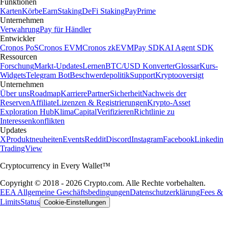
Funktionen
Karten
Körbe
Earn
Staking
DeFi Staking
Pay
Prime
Unternehmen
Verwahrung
Pay für Händler
Entwickler
Cronos PoS
Cronos EVM
Cronos zkEVM
Pay SDK
AI Agent SDK
Ressourcen
Forschung
Markt-Updates
Lernen
BTC/USD Konverter
Glossar
Kurs-
Widgets
Telegram Bot
Beschwerdepolitik
Support
Kryptooversigt
Unternehmen
Über uns
Roadmap
Karriere
Partner
Sicherheit
Nachweis der
Reserven
Affiliate
Lizenzen & Registrierungen
Krypto-Asset
Exploration Hub
Klima
Capital
Verifizieren
Richtlinie zu
Interessenkonflikten
Updates
X
Produktneuheiten
Events
Reddit
Discord
Instagram
Facebook
Linkedin
TradingView
Cryptocurrency in Every Wallet™
Copyright © 2018 - 2026 Crypto.com. Alle Rechte vorbehalten.
EEA Allgemeine Geschäftsbedingungen
Datenschutzerklärung
Fees &
Limits
Status
Cookie-Einstellungen