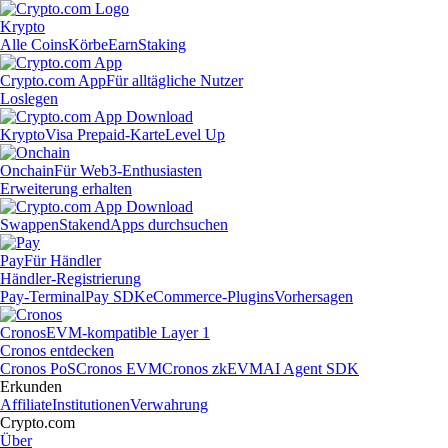
Krypto
Alle Coins
Körbe
Earn
Staking
Crypto.com App
Für alltägliche Nutzer
Loslegen
Krypto
Visa Prepaid-Karte
Level Up
Onchain
Für Web3-Enthusiasten
Erweiterung erhalten
Swappen
Staken
dApps durchsuchen
Pay
Für Händler
Händler-Registrierung
Pay-Terminal
Pay SDK
eCommerce-Plugins
Vorhersagen
Cronos
EVM-kompatible Layer 1
Cronos entdecken
Cronos PoS
Cronos EVM
Cronos zkEVM
AI Agent SDK
Erkunden
Affiliate
Institutionen
Verwahrung
Crypto.com
Über