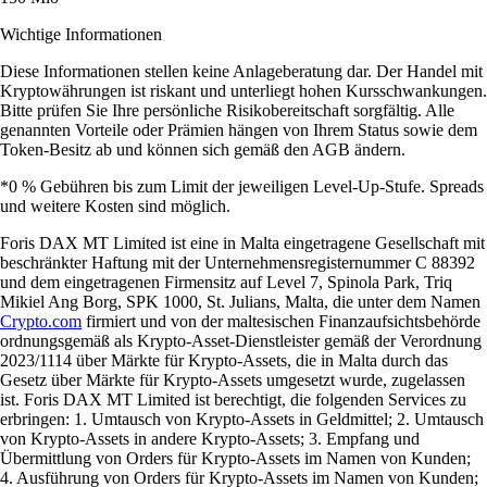
Wichtige Informationen
Diese Informationen stellen keine Anlageberatung dar. Der Handel mit
Kryptowährungen ist riskant und unterliegt hohen Kursschwankungen.
Bitte prüfen Sie Ihre persönliche Risikobereitschaft sorgfältig. Alle
genannten Vorteile oder Prämien hängen von Ihrem Status sowie dem
Token-Besitz ab und können sich gemäß den AGB ändern.
*0 % Gebühren bis zum Limit der jeweiligen Level-Up-Stufe. Spreads
und weitere Kosten sind möglich.
Foris DAX MT Limited ist eine in Malta eingetragene Gesellschaft mit
beschränkter Haftung mit der Unternehmensregisternummer C 88392
und dem eingetragenen Firmensitz auf Level 7, Spinola Park, Triq
Mikiel Ang Borg, SPK 1000, St. Julians, Malta, die unter dem Namen
Crypto.com
firmiert und von der maltesischen Finanzaufsichtsbehörde
ordnungsgemäß als Krypto-Asset-Dienstleister gemäß der Verordnung
2023/1114 über Märkte für Krypto-Assets, die in Malta durch das
Gesetz über Märkte für Krypto-Assets umgesetzt wurde, zugelassen
ist. Foris DAX MT Limited ist berechtigt, die folgenden Services zu
erbringen: 1. Umtausch von Krypto-Assets in Geldmittel; 2. Umtausch
von Krypto-Assets in andere Krypto-Assets; 3. Empfang und
Übermittlung von Orders für Krypto-Assets im Namen von Kunden;
4. Ausführung von Orders für Krypto-Assets im Namen von Kunden;