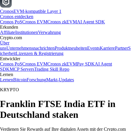
Cronos
EVM-kompatible Layer 1
Cronos entdecken
Cronos PoS
Cronos EVM
Cronos zkEVM
AI Agent SDK
Erkunden
Affiliate
Institutionen
Verwahrung
Crypto.com
Über
uns
Unternehmensnachrichten
Produktneuheiten
Events
Karriere
Partner
S
icherheit
Lizenzen & Registrierung
Entwickler
Cronos PoS
Cronos EVM
Cronos zkEVM
Pay SDK
AI Agent
SDK
MCP Servers
Trading Skill Repo
Lernen
Lernen
Bitcoin
Forschung
Markt-Updates
KRYPTO
Franklin FTSE India ETF in
Deutschland staken
Verdienen Sie Rewards auf Ihre digitalen Assets mit der Crypto.com