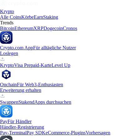
Krypto
Alle Coins
Körbe
Earn
Staking
Trends
Bitcoin
Ethereum
XRP
Dogecoin
Cronos
Crypto.com App
Für alltägliche Nutzer
Loslegen
Krypto
Visa Prepaid-Karte
Level Up
Onchain
Für Web3-Enthusiasten
Erweiterung erhalten
Swappen
Staken
dApps durchsuchen
Pay
Für Händler
Händler-Registrierung
Pay-Terminal
Pay SDK
eCommerce-Plugins
Vorhersagen