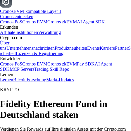
Cronos
EVM-kompatible Layer 1
Cronos entdecken
Cronos PoS
Cronos EVM
Cronos zkEVM
AI Agent SDK
Erkunden
Affiliate
Institutionen
Verwahrung
Crypto.com
Über
uns
Unternehmensnachrichten
Produktneuheiten
Events
Karriere
Partner
S
icherheit
Lizenzen & Registrierung
Entwickler
Cronos PoS
Cronos EVM
Cronos zkEVM
Pay SDK
AI Agent
SDK
MCP Servers
Trading Skill Repo
Lernen
Lernen
Bitcoin
Forschung
Markt-Updates
KRYPTO
Fidelity Ethereum Fund in
Deutschland staken
Verdienen Sie Rewards auf Ihre digitalen Assets mit der Crypto.com