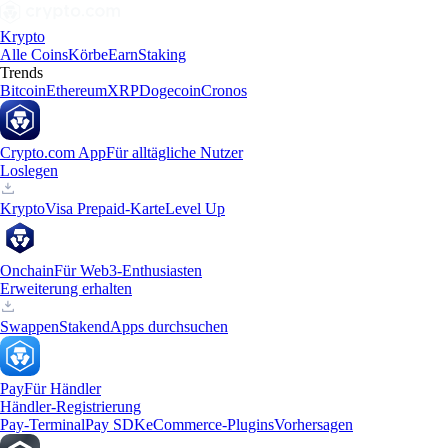
Krypto
Alle Coins
Körbe
Earn
Staking
Trends
Bitcoin
Ethereum
XRP
Dogecoin
Cronos
Crypto.com App
Für alltägliche Nutzer
Loslegen
Krypto
Visa Prepaid-Karte
Level Up
Onchain
Für Web3-Enthusiasten
Erweiterung erhalten
Swappen
Staken
dApps durchsuchen
Pay
Für Händler
Händler-Registrierung
Pay-Terminal
Pay SDK
eCommerce-Plugins
Vorhersagen