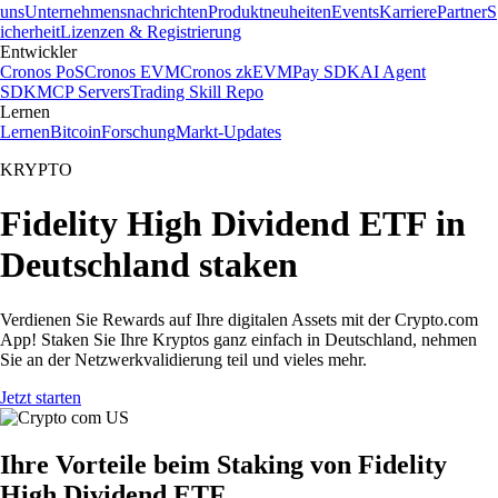
uns
Unternehmensnachrichten
Produktneuheiten
Events
Karriere
Partner
S
icherheit
Lizenzen & Registrierung
Entwickler
Cronos PoS
Cronos EVM
Cronos zkEVM
Pay SDK
AI Agent
SDK
MCP Servers
Trading Skill Repo
Lernen
Lernen
Bitcoin
Forschung
Markt-Updates
KRYPTO
Fidelity High Dividend ETF in
Deutschland staken
Verdienen Sie Rewards auf Ihre digitalen Assets mit der Crypto.com
App! Staken Sie Ihre Kryptos ganz einfach in Deutschland, nehmen
Sie an der Netzwerkvalidierung teil und vieles mehr.
Jetzt starten
Ihre Vorteile beim Staking von Fidelity
High Dividend ETF