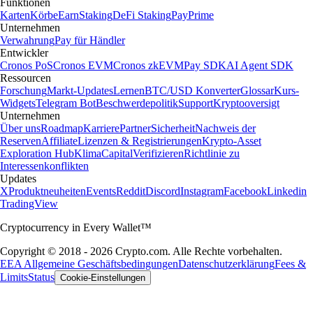
Funktionen
Karten
Körbe
Earn
Staking
DeFi Staking
Pay
Prime
Unternehmen
Verwahrung
Pay für Händler
Entwickler
Cronos PoS
Cronos EVM
Cronos zkEVM
Pay SDK
AI Agent SDK
Ressourcen
Forschung
Markt-Updates
Lernen
BTC/USD Konverter
Glossar
Kurs-
Widgets
Telegram Bot
Beschwerdepolitik
Support
Kryptooversigt
Unternehmen
Über uns
Roadmap
Karriere
Partner
Sicherheit
Nachweis der
Reserven
Affiliate
Lizenzen & Registrierungen
Krypto-Asset
Exploration Hub
Klima
Capital
Verifizieren
Richtlinie zu
Interessenkonflikten
Updates
X
Produktneuheiten
Events
Reddit
Discord
Instagram
Facebook
Linkedin
TradingView
Cryptocurrency in Every Wallet™
Copyright © 2018 - 2026 Crypto.com. Alle Rechte vorbehalten.
EEA Allgemeine Geschäftsbedingungen
Datenschutzerklärung
Fees &
Limits
Status
Cookie-Einstellungen