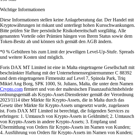
Wichtige Informationen
Diese Informationen stellen keine Anlageberatung dar. Der Handel mit
Kryptowährungen ist riskant und unterliegt hohen Kursschwankungen.
Bitte prüfen Sie Ihre persönliche Risikobereitschaft sorgfältig. Alle
genannten Vorteile oder Prämien hängen von Ihrem Status sowie dem
Token-Besitz ab und können sich gemäß den AGB ändern.
*0 % Gebühren bis zum Limit der jeweiligen Level-Up-Stufe. Spreads
und weitere Kosten sind möglich.
Foris DAX MT Limited ist eine in Malta eingetragene Gesellschaft mit
beschränkter Haftung mit der Unternehmensregisternummer C 88392
und dem eingetragenen Firmensitz auf Level 7, Spinola Park, Triq
Mikiel Ang Borg, SPK 1000, St. Julians, Malta, die unter dem Namen
Crypto.com
firmiert und von der maltesischen Finanzaufsichtsbehörde
ordnungsgemäß als Krypto-Asset-Dienstleister gemäß der Verordnung
2023/1114 über Märkte für Krypto-Assets, die in Malta durch das
Gesetz über Märkte für Krypto-Assets umgesetzt wurde, zugelassen
ist. Foris DAX MT Limited ist berechtigt, die folgenden Services zu
erbringen: 1. Umtausch von Krypto-Assets in Geldmittel; 2. Umtausch
von Krypto-Assets in andere Krypto-Assets; 3. Empfang und
Übermittlung von Orders für Krypto-Assets im Namen von Kunden;
4. Ausführung von Orders für Krypto-Assets im Namen von Kunden;