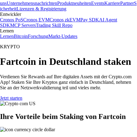
uns
Unternehmensnachrichten
Produktneuheiten
Events
Karriere
Partner
S
icherheit
Lizenzen & Registrierung
Entwickler
Cronos PoS
Cronos EVM
Cronos zkEVM
Pay SDK
AI Agent
SDK
MCP Servers
Trading Skill Repo
Lernen
Lernen
Bitcoin
Forschung
Markt-Updates
KRYPTO
Fartcoin in Deutschland staken
Verdienen Sie Rewards auf Ihre digitalen Assets mit der Crypto.com
App! Staken Sie Ihre Kryptos ganz einfach in Deutschland, nehmen
Sie an der Netzwerkvalidierung teil und vieles mehr.
Jetzt starten
Ihre Vorteile beim Staking von Fartcoin