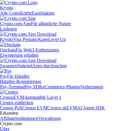
Krypto
Alle Coins
Körbe
Earn
Staking
Crypto.com App
Für alltägliche Nutzer
Loslegen
Krypto
Visa Prepaid-Karte
Level Up
Onchain
Für Web3-Enthusiasten
Erweiterung erhalten
Swappen
Staken
dApps durchsuchen
Pay
Für Händler
Händler-Registrierung
Pay-Terminal
Pay SDK
eCommerce-Plugins
Vorhersagen
Cronos
EVM-kompatible Layer 1
Cronos entdecken
Cronos PoS
Cronos EVM
Cronos zkEVM
AI Agent SDK
Erkunden
Affiliate
Institutionen
Verwahrung
Crypto.com
Über