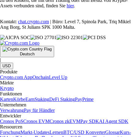
zu den Risiken, die mit dem Trading oder dem Besitz von Krypto-
Assets verbunden sind, finden Sie
hier
.
Kontakt:
chat.crypto.com
| Büro: Level 7, Spinola Park, Triq Mikiel
Ang Borg, St Julians SPK 1000 Malta.
Deutsch
|
USD
Produkte
Crypto.com App
Onchain
Level Up
Märkte
Krypto
Funktionen
Karten
Körbe
Earn
Staking
DeFi Staking
Pay
Prime
Unternehmen
Verwahrung
Pay für Händler
Entwickler
Cronos PoS
Cronos EVM
Cronos zkEVM
Pay SDK
AI Agent SDK
Ressourcen
Forschung
Markt-Updates
Lernen
BTC/USD Konverter
Glossar
Kurs-