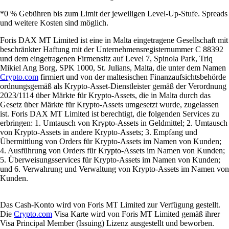
*0 % Gebühren bis zum Limit der jeweiligen Level-Up-Stufe. Spreads
und weitere Kosten sind möglich.
Foris DAX MT Limited ist eine in Malta eingetragene Gesellschaft mit
beschränkter Haftung mit der Unternehmensregisternummer C 88392
und dem eingetragenen Firmensitz auf Level 7, Spinola Park, Triq
Mikiel Ang Borg, SPK 1000, St. Julians, Malta, die unter dem Namen
Crypto.com
firmiert und von der maltesischen Finanzaufsichtsbehörde
ordnungsgemäß als Krypto-Asset-Dienstleister gemäß der Verordnung
2023/1114 über Märkte für Krypto-Assets, die in Malta durch das
Gesetz über Märkte für Krypto-Assets umgesetzt wurde, zugelassen
ist. Foris DAX MT Limited ist berechtigt, die folgenden Services zu
erbringen: 1. Umtausch von Krypto-Assets in Geldmittel; 2. Umtausch
von Krypto-Assets in andere Krypto-Assets; 3. Empfang und
Übermittlung von Orders für Krypto-Assets im Namen von Kunden;
4. Ausführung von Orders für Krypto-Assets im Namen von Kunden;
5. Überweisungsservices für Krypto-Assets im Namen von Kunden;
und 6. Verwahrung und Verwaltung von Krypto-Assets im Namen von
Kunden.
Das Cash-Konto wird von Foris MT Limited zur Verfügung gestellt.
Die
Crypto.com
Visa Karte wird von Foris MT Limited gemäß ihrer
Visa Principal Member (Issuing) Lizenz ausgestellt und beworben.