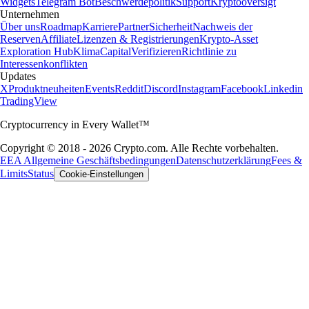
Widgets
Telegram Bot
Beschwerdepolitik
Support
Kryptooversigt
Unternehmen
Über uns
Roadmap
Karriere
Partner
Sicherheit
Nachweis der
Reserven
Affiliate
Lizenzen & Registrierungen
Krypto-Asset
Exploration Hub
Klima
Capital
Verifizieren
Richtlinie zu
Interessenkonflikten
Updates
X
Produktneuheiten
Events
Reddit
Discord
Instagram
Facebook
Linkedin
TradingView
Cryptocurrency in Every Wallet™
Copyright © 2018 - 2026 Crypto.com. Alle Rechte vorbehalten.
EEA Allgemeine Geschäftsbedingungen
Datenschutzerklärung
Fees &
Limits
Status
Cookie-Einstellungen