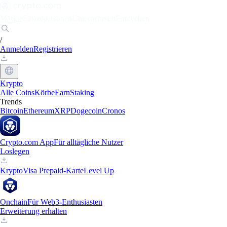
Märkte
Einzelpersonen
Unternehmen
Entdecken
/
Anmelden
Registrieren
Krypto
Alle Coins
Körbe
Earn
Staking
Trends
Bitcoin
Ethereum
XRP
Dogecoin
Cronos
Crypto.com App
Für alltägliche Nutzer
Loslegen
Krypto
Visa Prepaid-Karte
Level Up
Onchain
Für Web3-Enthusiasten
Erweiterung erhalten