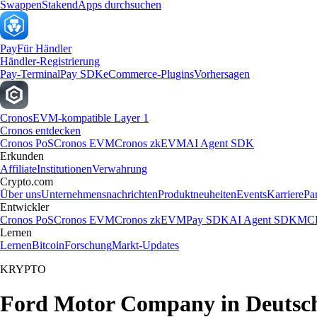
Swappen
Staken
dApps durchsuchen
Pay
Für Händler
Händler-Registrierung
Pay-Terminal
Pay SDK
eCommerce-Plugins
Vorhersagen
Cronos
EVM-kompatible Layer 1
Cronos entdecken
Cronos PoS
Cronos EVM
Cronos zkEVM
AI Agent SDK
Erkunden
Affiliate
Institutionen
Verwahrung
Crypto.com
Über uns
Unternehmensnachrichten
Produktneuheiten
Events
Karriere
Pa
Entwickler
Cronos PoS
Cronos EVM
Cronos zkEVM
Pay SDK
AI Agent SDK
MCP
Lernen
Lernen
Bitcoin
Forschung
Markt-Updates
KRYPTO
Ford Motor Company in Deutsch