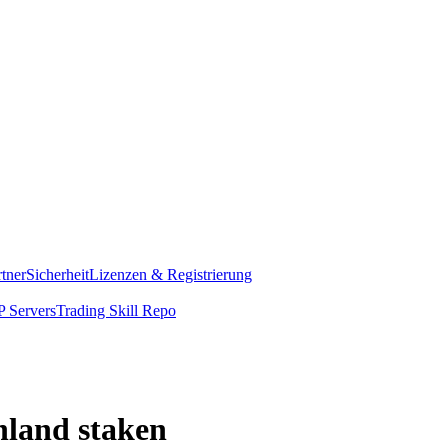
rtner
Sicherheit
Lizenzen & Registrierung
 Servers
Trading Skill Repo
land staken