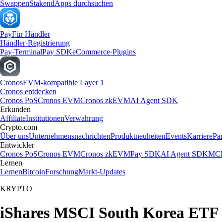
Swappen
Staken
dApps durchsuchen
Pay
Für Händler
Händler-Registrierung
Pay-Terminal
Pay SDK
eCommerce-Plugins
Cronos
EVM-kompatible Layer 1
Cronos entdecken
Cronos PoS
Cronos EVM
Cronos zkEVM
AI Agent SDK
Erkunden
Affiliate
Institutionen
Verwahrung
Crypto.com
Über uns
Unternehmensnachrichten
Produktneuheiten
Events
Karriere
Pa
Entwickler
Cronos PoS
Cronos EVM
Cronos zkEVM
Pay SDK
AI Agent SDK
MCP
Lernen
Lernen
Bitcoin
Forschung
Markt-Updates
KRYPTO
iShares MSCI South Korea ETF 