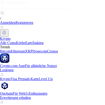
Märkte
Einzelpersonen
Unternehmen
Entdecken
/
Anmelden
Registrieren
Krypto
Alle Coins
Körbe
Earn
Staking
Trends
Bitcoin
Ethereum
XRP
Dogecoin
Cronos
Crypto.com App
Für alltägliche Nutzer
Loslegen
Krypto
Visa Prepaid-Karte
Level Up
Onchain
Für Web3-Enthusiasten
Erweiterung erhalten