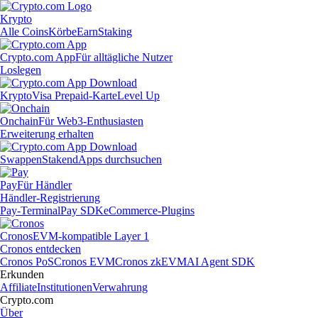
Krypto
Alle Coins
Körbe
Earn
Staking
Crypto.com App
Für alltägliche Nutzer
Loslegen
Krypto
Visa Prepaid-Karte
Level Up
Onchain
Für Web3-Enthusiasten
Erweiterung erhalten
Swappen
Staken
dApps durchsuchen
Pay
Für Händler
Händler-Registrierung
Pay-Terminal
Pay SDK
eCommerce-Plugins
Cronos
EVM-kompatible Layer 1
Cronos entdecken
Cronos PoS
Cronos EVM
Cronos zkEVM
AI Agent SDK
Erkunden
Affiliate
Institutionen
Verwahrung
Crypto.com
Über