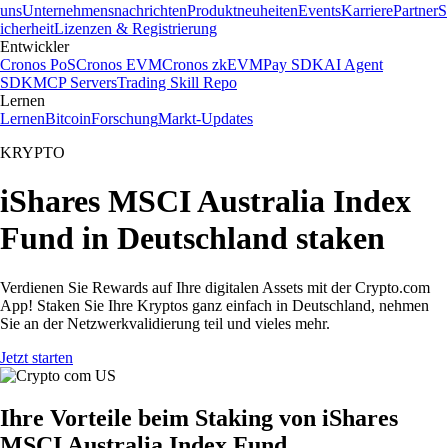
uns
Unternehmensnachrichten
Produktneuheiten
Events
Karriere
Partner
S
icherheit
Lizenzen & Registrierung
Entwickler
Cronos PoS
Cronos EVM
Cronos zkEVM
Pay SDK
AI Agent
SDK
MCP Servers
Trading Skill Repo
Lernen
Lernen
Bitcoin
Forschung
Markt-Updates
KRYPTO
iShares MSCI Australia Index
Fund in Deutschland staken
Verdienen Sie Rewards auf Ihre digitalen Assets mit der Crypto.com
App! Staken Sie Ihre Kryptos ganz einfach in Deutschland, nehmen
Sie an der Netzwerkvalidierung teil und vieles mehr.
Jetzt starten
Ihre Vorteile beim Staking von iShares
MSCI Australia Index Fund