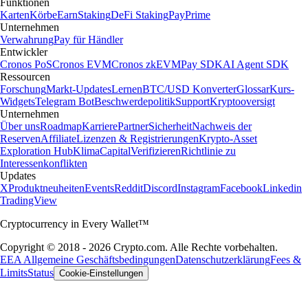
Funktionen
Karten
Körbe
Earn
Staking
DeFi Staking
Pay
Prime
Unternehmen
Verwahrung
Pay für Händler
Entwickler
Cronos PoS
Cronos EVM
Cronos zkEVM
Pay SDK
AI Agent SDK
Ressourcen
Forschung
Markt-Updates
Lernen
BTC/USD Konverter
Glossar
Kurs-
Widgets
Telegram Bot
Beschwerdepolitik
Support
Kryptooversigt
Unternehmen
Über uns
Roadmap
Karriere
Partner
Sicherheit
Nachweis der
Reserven
Affiliate
Lizenzen & Registrierungen
Krypto-Asset
Exploration Hub
Klima
Capital
Verifizieren
Richtlinie zu
Interessenkonflikten
Updates
X
Produktneuheiten
Events
Reddit
Discord
Instagram
Facebook
Linkedin
TradingView
Cryptocurrency in Every Wallet™
Copyright © 2018 - 2026 Crypto.com. Alle Rechte vorbehalten.
EEA Allgemeine Geschäftsbedingungen
Datenschutzerklärung
Fees &
Limits
Status
Cookie-Einstellungen