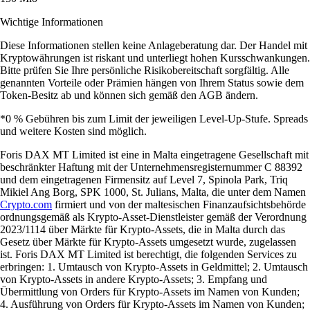
Wichtige Informationen
Diese Informationen stellen keine Anlageberatung dar. Der Handel mit
Kryptowährungen ist riskant und unterliegt hohen Kursschwankungen.
Bitte prüfen Sie Ihre persönliche Risikobereitschaft sorgfältig. Alle
genannten Vorteile oder Prämien hängen von Ihrem Status sowie dem
Token-Besitz ab und können sich gemäß den AGB ändern.
*0 % Gebühren bis zum Limit der jeweiligen Level-Up-Stufe. Spreads
und weitere Kosten sind möglich.
Foris DAX MT Limited ist eine in Malta eingetragene Gesellschaft mit
beschränkter Haftung mit der Unternehmensregisternummer C 88392
und dem eingetragenen Firmensitz auf Level 7, Spinola Park, Triq
Mikiel Ang Borg, SPK 1000, St. Julians, Malta, die unter dem Namen
Crypto.com
firmiert und von der maltesischen Finanzaufsichtsbehörde
ordnungsgemäß als Krypto-Asset-Dienstleister gemäß der Verordnung
2023/1114 über Märkte für Krypto-Assets, die in Malta durch das
Gesetz über Märkte für Krypto-Assets umgesetzt wurde, zugelassen
ist. Foris DAX MT Limited ist berechtigt, die folgenden Services zu
erbringen: 1. Umtausch von Krypto-Assets in Geldmittel; 2. Umtausch
von Krypto-Assets in andere Krypto-Assets; 3. Empfang und
Übermittlung von Orders für Krypto-Assets im Namen von Kunden;
4. Ausführung von Orders für Krypto-Assets im Namen von Kunden;