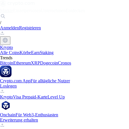
Märkte
Einzelpersonen
Unternehmen
Entdecken
/
Anmelden
Registrieren
Krypto
Alle Coins
Körbe
Earn
Staking
Trends
Bitcoin
Ethereum
XRP
Dogecoin
Cronos
Crypto.com App
Für alltägliche Nutzer
Loslegen
Krypto
Visa Prepaid-Karte
Level Up
Onchain
Für Web3-Enthusiasten
Erweiterung erhalten