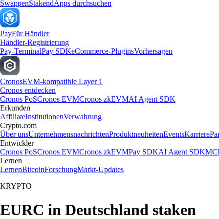
Swappen
Staken
dApps durchsuchen
Pay
Für Händler
Händler-Registrierung
Pay-Terminal
Pay SDK
eCommerce-Plugins
Vorhersagen
Cronos
EVM-kompatible Layer 1
Cronos entdecken
Cronos PoS
Cronos EVM
Cronos zkEVM
AI Agent SDK
Erkunden
Affiliate
Institutionen
Verwahrung
Crypto.com
Über uns
Unternehmensnachrichten
Produktneuheiten
Events
Karriere
Pa
Entwickler
Cronos PoS
Cronos EVM
Cronos zkEVM
Pay SDK
AI Agent SDK
MCP
Lernen
Lernen
Bitcoin
Forschung
Markt-Updates
KRYPTO
EURC in Deutschland staken