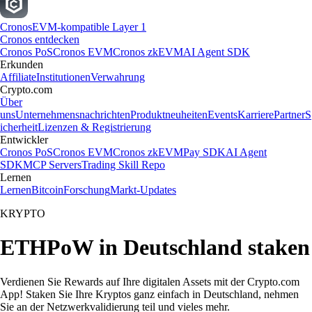
Cronos
EVM-kompatible Layer 1
Cronos entdecken
Cronos PoS
Cronos EVM
Cronos zkEVM
AI Agent SDK
Erkunden
Affiliate
Institutionen
Verwahrung
Crypto.com
Über
uns
Unternehmensnachrichten
Produktneuheiten
Events
Karriere
Partner
S
icherheit
Lizenzen & Registrierung
Entwickler
Cronos PoS
Cronos EVM
Cronos zkEVM
Pay SDK
AI Agent
SDK
MCP Servers
Trading Skill Repo
Lernen
Lernen
Bitcoin
Forschung
Markt-Updates
KRYPTO
ETHPoW in Deutschland staken
Verdienen Sie Rewards auf Ihre digitalen Assets mit der Crypto.com
App! Staken Sie Ihre Kryptos ganz einfach in Deutschland, nehmen
Sie an der Netzwerkvalidierung teil und vieles mehr.