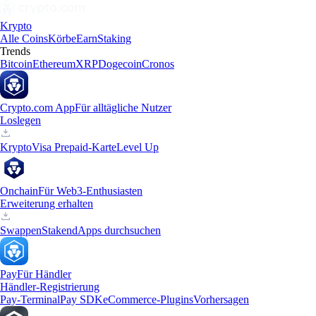
Krypto
Alle Coins
Körbe
Earn
Staking
Trends
Bitcoin
Ethereum
XRP
Dogecoin
Cronos
Crypto.com App
Für alltägliche Nutzer
Loslegen
Krypto
Visa Prepaid-Karte
Level Up
Onchain
Für Web3-Enthusiasten
Erweiterung erhalten
Swappen
Staken
dApps durchsuchen
Pay
Für Händler
Händler-Registrierung
Pay-Terminal
Pay SDK
eCommerce-Plugins
Vorhersagen