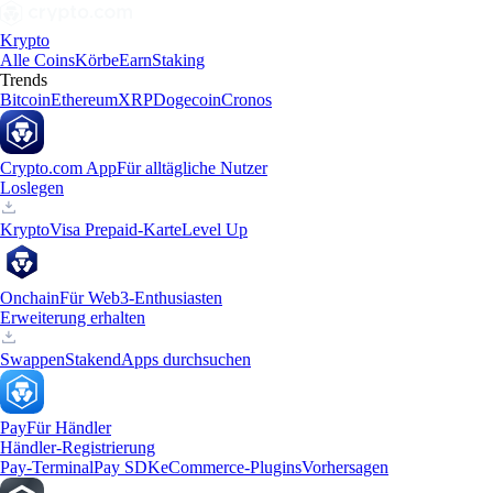
Krypto
Alle Coins
Körbe
Earn
Staking
Trends
Bitcoin
Ethereum
XRP
Dogecoin
Cronos
Crypto.com App
Für alltägliche Nutzer
Loslegen
Krypto
Visa Prepaid-Karte
Level Up
Onchain
Für Web3-Enthusiasten
Erweiterung erhalten
Swappen
Staken
dApps durchsuchen
Pay
Für Händler
Händler-Registrierung
Pay-Terminal
Pay SDK
eCommerce-Plugins
Vorhersagen