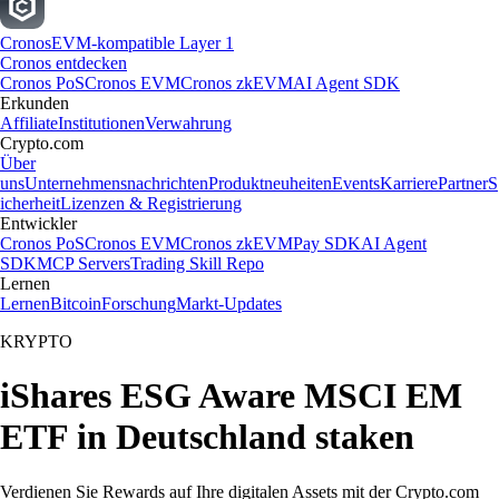
Cronos
EVM-kompatible Layer 1
Cronos entdecken
Cronos PoS
Cronos EVM
Cronos zkEVM
AI Agent SDK
Erkunden
Affiliate
Institutionen
Verwahrung
Crypto.com
Über
uns
Unternehmensnachrichten
Produktneuheiten
Events
Karriere
Partner
S
icherheit
Lizenzen & Registrierung
Entwickler
Cronos PoS
Cronos EVM
Cronos zkEVM
Pay SDK
AI Agent
SDK
MCP Servers
Trading Skill Repo
Lernen
Lernen
Bitcoin
Forschung
Markt-Updates
KRYPTO
iShares ESG Aware MSCI EM
ETF in Deutschland staken
Verdienen Sie Rewards auf Ihre digitalen Assets mit der Crypto.com