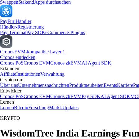
Swappen
Staken
dApps durchsuchen
Pay
Für Händler
Händler-Registrierung
Pay-Terminal
Pay SDK
eCommerce-Plugins
Cronos
EVM-kompatible Layer 1
Cronos entdecken
Cronos PoS
Cronos EVM
Cronos zkEVM
AI Agent SDK
Erkunden
Affiliate
Institutionen
Verwahrung
Crypto.com
Über uns
Unternehmensnachrichten
Produktneuheiten
Events
Karriere
Pa
Entwickler
Cronos PoS
Cronos EVM
Cronos zkEVM
Pay SDK
AI Agent SDK
MCP
Lernen
Lernen
Bitcoin
Forschung
Markt-Updates
KRYPTO
WisdomTree India Earnings Fun