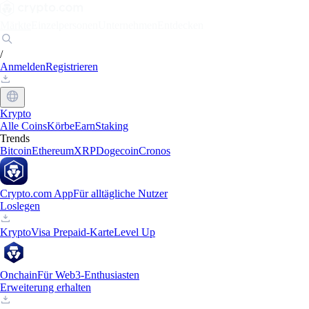
Märkte
Einzelpersonen
Unternehmen
Entdecken
/
Anmelden
Registrieren
Krypto
Alle Coins
Körbe
Earn
Staking
Trends
Bitcoin
Ethereum
XRP
Dogecoin
Cronos
Crypto.com App
Für alltägliche Nutzer
Loslegen
Krypto
Visa Prepaid-Karte
Level Up
Onchain
Für Web3-Enthusiasten
Erweiterung erhalten