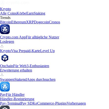
Krypto
Alle Coins
Körbe
Earn
Staking
Trends
Bitcoin
Ethereum
XRP
Dogecoin
Cronos
Crypto.com App
Für alltägliche Nutzer
Loslegen
Krypto
Visa Prepaid-Karte
Level Up
Onchain
Für Web3-Enthusiasten
Erweiterung erhalten
Swappen
Staken
dApps durchsuchen
Pay
Für Händler
Händler-Registrierung
Pay-Terminal
Pay SDK
eCommerce-Plugins
Vorhersagen