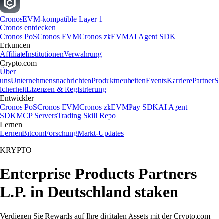
Cronos
EVM-kompatible Layer 1
Cronos entdecken
Cronos PoS
Cronos EVM
Cronos zkEVM
AI Agent SDK
Erkunden
Affiliate
Institutionen
Verwahrung
Crypto.com
Über
uns
Unternehmensnachrichten
Produktneuheiten
Events
Karriere
Partner
S
icherheit
Lizenzen & Registrierung
Entwickler
Cronos PoS
Cronos EVM
Cronos zkEVM
Pay SDK
AI Agent
SDK
MCP Servers
Trading Skill Repo
Lernen
Lernen
Bitcoin
Forschung
Markt-Updates
KRYPTO
Enterprise Products Partners
L.P. in Deutschland staken
Verdienen Sie Rewards auf Ihre digitalen Assets mit der Crypto.com