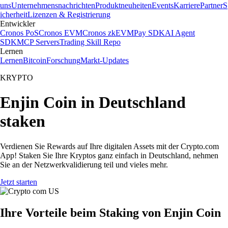
uns
Unternehmensnachrichten
Produktneuheiten
Events
Karriere
Partner
S
icherheit
Lizenzen & Registrierung
Entwickler
Cronos PoS
Cronos EVM
Cronos zkEVM
Pay SDK
AI Agent
SDK
MCP Servers
Trading Skill Repo
Lernen
Lernen
Bitcoin
Forschung
Markt-Updates
KRYPTO
Enjin Coin in Deutschland
staken
Verdienen Sie Rewards auf Ihre digitalen Assets mit der Crypto.com
App! Staken Sie Ihre Kryptos ganz einfach in Deutschland, nehmen
Sie an der Netzwerkvalidierung teil und vieles mehr.
Jetzt starten
Ihre Vorteile beim Staking von Enjin Coin