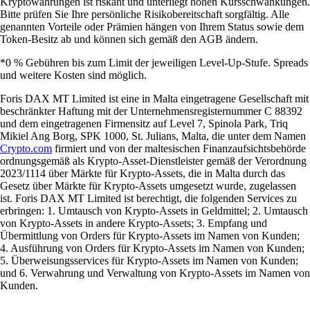
Kryptowährungen ist riskant und unterliegt hohen Kursschwankungen.
Bitte prüfen Sie Ihre persönliche Risikobereitschaft sorgfältig. Alle
genannten Vorteile oder Prämien hängen von Ihrem Status sowie dem
Token-Besitz ab und können sich gemäß den AGB ändern.
*0 % Gebühren bis zum Limit der jeweiligen Level-Up-Stufe. Spreads
und weitere Kosten sind möglich.
Foris DAX MT Limited ist eine in Malta eingetragene Gesellschaft mit
beschränkter Haftung mit der Unternehmensregisternummer C 88392
und dem eingetragenen Firmensitz auf Level 7, Spinola Park, Triq
Mikiel Ang Borg, SPK 1000, St. Julians, Malta, die unter dem Namen
Crypto.com
firmiert und von der maltesischen Finanzaufsichtsbehörde
ordnungsgemäß als Krypto-Asset-Dienstleister gemäß der Verordnung
2023/1114 über Märkte für Krypto-Assets, die in Malta durch das
Gesetz über Märkte für Krypto-Assets umgesetzt wurde, zugelassen
ist. Foris DAX MT Limited ist berechtigt, die folgenden Services zu
erbringen: 1. Umtausch von Krypto-Assets in Geldmittel; 2. Umtausch
von Krypto-Assets in andere Krypto-Assets; 3. Empfang und
Übermittlung von Orders für Krypto-Assets im Namen von Kunden;
4. Ausführung von Orders für Krypto-Assets im Namen von Kunden;
5. Überweisungsservices für Krypto-Assets im Namen von Kunden;
und 6. Verwahrung und Verwaltung von Krypto-Assets im Namen von
Kunden.