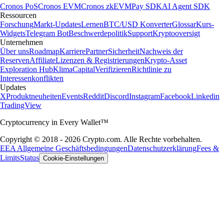
Cronos PoS
Cronos EVM
Cronos zkEVM
Pay SDK
AI Agent SDK
Ressourcen
Forschung
Markt-Updates
Lernen
BTC/USD Konverter
Glossar
Kurs-
Widgets
Telegram Bot
Beschwerdepolitik
Support
Kryptooversigt
Unternehmen
Über uns
Roadmap
Karriere
Partner
Sicherheit
Nachweis der
Reserven
Affiliate
Lizenzen & Registrierungen
Krypto-Asset
Exploration Hub
Klima
Capital
Verifizieren
Richtlinie zu
Interessenkonflikten
Updates
X
Produktneuheiten
Events
Reddit
Discord
Instagram
Facebook
Linkedin
TradingView
Cryptocurrency in Every Wallet™
Copyright © 2018 - 2026 Crypto.com. Alle Rechte vorbehalten.
EEA Allgemeine Geschäftsbedingungen
Datenschutzerklärung
Fees &
Limits
Status
Cookie-Einstellungen