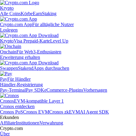
Krypto
Alle Coins
Körbe
Earn
Staking
Crypto.com App
Für alltägliche Nutzer
Loslegen
Krypto
Visa Prepaid-Karte
Level Up
Onchain
Für Web3-Enthusiasten
Erweiterung erhalten
Swappen
Staken
dApps durchsuchen
Pay
Für Händler
Händler-Registrierung
Pay-Terminal
Pay SDK
eCommerce-Plugins
Vorhersagen
Cronos
EVM-kompatible Layer 1
Cronos entdecken
Cronos PoS
Cronos EVM
Cronos zkEVM
AI Agent SDK
Erkunden
Affiliate
Institutionen
Verwahrung
Crypto.com
Über