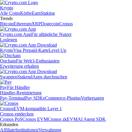
Krypto
Alle Coins
Körbe
Earn
Staking
Trends
Bitcoin
Ethereum
XRP
Dogecoin
Cronos
Crypto.com App
Für alltägliche Nutzer
Loslegen
Krypto
Visa Prepaid-Karte
Level Up
Onchain
Für Web3-Enthusiasten
Erweiterung erhalten
Swappen
Staken
dApps durchsuchen
Pay
Für Händler
Händler-Registrierung
Pay-Terminal
Pay SDK
eCommerce-Plugins
Vorhersagen
Cronos
EVM-kompatible Layer 1
Cronos entdecken
Cronos PoS
Cronos EVM
Cronos zkEVM
AI Agent SDK
Erkunden
Affiliate
Institutionen
Verwahrung