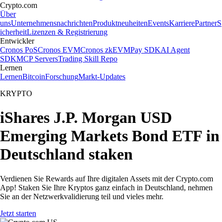
Crypto.com
Über
uns
Unternehmensnachrichten
Produktneuheiten
Events
Karriere
Partner
S
icherheit
Lizenzen & Registrierung
Entwickler
Cronos PoS
Cronos EVM
Cronos zkEVM
Pay SDK
AI Agent
SDK
MCP Servers
Trading Skill Repo
Lernen
Lernen
Bitcoin
Forschung
Markt-Updates
KRYPTO
iShares J.P. Morgan USD
Emerging Markets Bond ETF in
Deutschland staken
Verdienen Sie Rewards auf Ihre digitalen Assets mit der Crypto.com
App! Staken Sie Ihre Kryptos ganz einfach in Deutschland, nehmen
Sie an der Netzwerkvalidierung teil und vieles mehr.
Jetzt starten