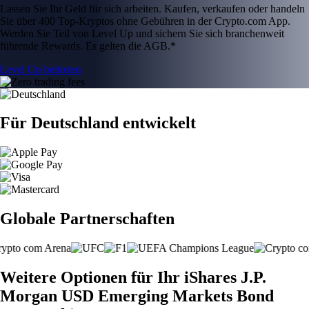
Lassen Sie Ihr Geld für sich arbeiten. Kaufen, verkaufen oder handeln
Sie über 400 Top-Kryptos ohne Gebühren in der Crypto.com App.
Werden Sie Teil von Level Up und sichern Sie sich branchenweit
führende Rewards. Es gelten die AGB.*
Level Up beitreten
Für Deutschland entwickelt
Globale Partnerschaften
Weitere Optionen für Ihr iShares J.P.
Morgan USD Emerging Markets Bond