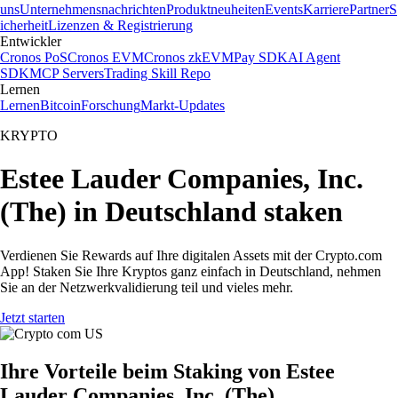
uns
Unternehmensnachrichten
Produktneuheiten
Events
Karriere
Partner
S
icherheit
Lizenzen & Registrierung
Entwickler
Cronos PoS
Cronos EVM
Cronos zkEVM
Pay SDK
AI Agent
SDK
MCP Servers
Trading Skill Repo
Lernen
Lernen
Bitcoin
Forschung
Markt-Updates
KRYPTO
Estee Lauder Companies, Inc.
(The) in Deutschland staken
Verdienen Sie Rewards auf Ihre digitalen Assets mit der Crypto.com
App! Staken Sie Ihre Kryptos ganz einfach in Deutschland, nehmen
Sie an der Netzwerkvalidierung teil und vieles mehr.
Jetzt starten
Ihre Vorteile beim Staking von Estee
Lauder Companies, Inc. (The)