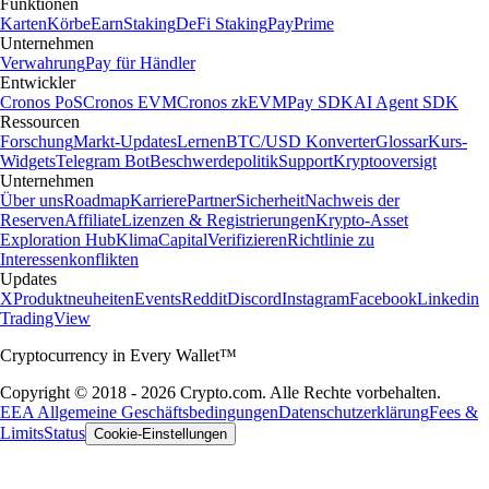
Funktionen
Karten
Körbe
Earn
Staking
DeFi Staking
Pay
Prime
Unternehmen
Verwahrung
Pay für Händler
Entwickler
Cronos PoS
Cronos EVM
Cronos zkEVM
Pay SDK
AI Agent SDK
Ressourcen
Forschung
Markt-Updates
Lernen
BTC/USD Konverter
Glossar
Kurs-
Widgets
Telegram Bot
Beschwerdepolitik
Support
Kryptooversigt
Unternehmen
Über uns
Roadmap
Karriere
Partner
Sicherheit
Nachweis der
Reserven
Affiliate
Lizenzen & Registrierungen
Krypto-Asset
Exploration Hub
Klima
Capital
Verifizieren
Richtlinie zu
Interessenkonflikten
Updates
X
Produktneuheiten
Events
Reddit
Discord
Instagram
Facebook
Linkedin
TradingView
Cryptocurrency in Every Wallet™
Copyright © 2018 - 2026 Crypto.com. Alle Rechte vorbehalten.
EEA Allgemeine Geschäftsbedingungen
Datenschutzerklärung
Fees &
Limits
Status
Cookie-Einstellungen