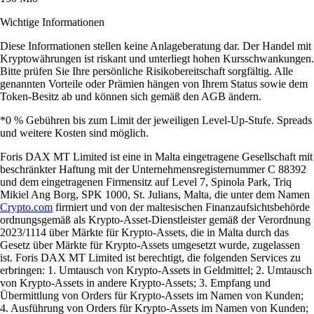
Wichtige Informationen
Diese Informationen stellen keine Anlageberatung dar. Der Handel mit
Kryptowährungen ist riskant und unterliegt hohen Kursschwankungen.
Bitte prüfen Sie Ihre persönliche Risikobereitschaft sorgfältig. Alle
genannten Vorteile oder Prämien hängen von Ihrem Status sowie dem
Token-Besitz ab und können sich gemäß den AGB ändern.
*0 % Gebühren bis zum Limit der jeweiligen Level-Up-Stufe. Spreads
und weitere Kosten sind möglich.
Foris DAX MT Limited ist eine in Malta eingetragene Gesellschaft mit
beschränkter Haftung mit der Unternehmensregisternummer C 88392
und dem eingetragenen Firmensitz auf Level 7, Spinola Park, Triq
Mikiel Ang Borg, SPK 1000, St. Julians, Malta, die unter dem Namen
Crypto.com
firmiert und von der maltesischen Finanzaufsichtsbehörde
ordnungsgemäß als Krypto-Asset-Dienstleister gemäß der Verordnung
2023/1114 über Märkte für Krypto-Assets, die in Malta durch das
Gesetz über Märkte für Krypto-Assets umgesetzt wurde, zugelassen
ist. Foris DAX MT Limited ist berechtigt, die folgenden Services zu
erbringen: 1. Umtausch von Krypto-Assets in Geldmittel; 2. Umtausch
von Krypto-Assets in andere Krypto-Assets; 3. Empfang und
Übermittlung von Orders für Krypto-Assets im Namen von Kunden;
4. Ausführung von Orders für Krypto-Assets im Namen von Kunden;