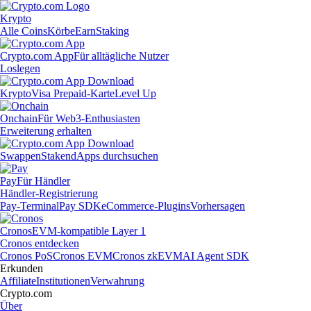
Krypto
Alle Coins
Körbe
Earn
Staking
Crypto.com App
Für alltägliche Nutzer
Loslegen
Krypto
Visa Prepaid-Karte
Level Up
Onchain
Für Web3-Enthusiasten
Erweiterung erhalten
Swappen
Staken
dApps durchsuchen
Pay
Für Händler
Händler-Registrierung
Pay-Terminal
Pay SDK
eCommerce-Plugins
Vorhersagen
Cronos
EVM-kompatible Layer 1
Cronos entdecken
Cronos PoS
Cronos EVM
Cronos zkEVM
AI Agent SDK
Erkunden
Affiliate
Institutionen
Verwahrung
Crypto.com
Über