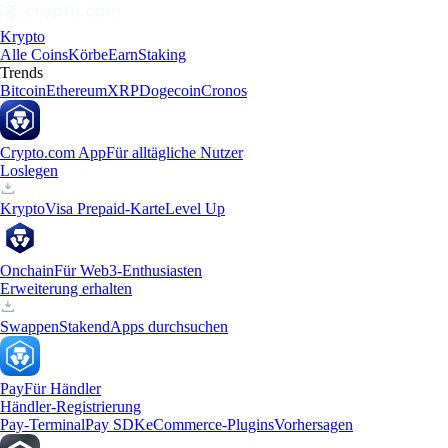
Krypto
Alle Coins
Körbe
Earn
Staking
Trends
Bitcoin
Ethereum
XRP
Dogecoin
Cronos
Crypto.com App
Für alltägliche Nutzer
Loslegen
Krypto
Visa Prepaid-Karte
Level Up
Onchain
Für Web3-Enthusiasten
Erweiterung erhalten
Swappen
Staken
dApps durchsuchen
Pay
Für Händler
Händler-Registrierung
Pay-Terminal
Pay SDK
eCommerce-Plugins
Vorhersagen