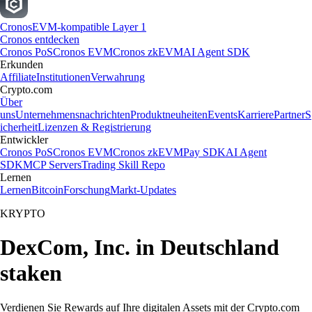
Cronos
EVM-kompatible Layer 1
Cronos entdecken
Cronos PoS
Cronos EVM
Cronos zkEVM
AI Agent SDK
Erkunden
Affiliate
Institutionen
Verwahrung
Crypto.com
Über
uns
Unternehmensnachrichten
Produktneuheiten
Events
Karriere
Partner
S
icherheit
Lizenzen & Registrierung
Entwickler
Cronos PoS
Cronos EVM
Cronos zkEVM
Pay SDK
AI Agent
SDK
MCP Servers
Trading Skill Repo
Lernen
Lernen
Bitcoin
Forschung
Markt-Updates
KRYPTO
DexCom, Inc. in Deutschland
staken
Verdienen Sie Rewards auf Ihre digitalen Assets mit der Crypto.com