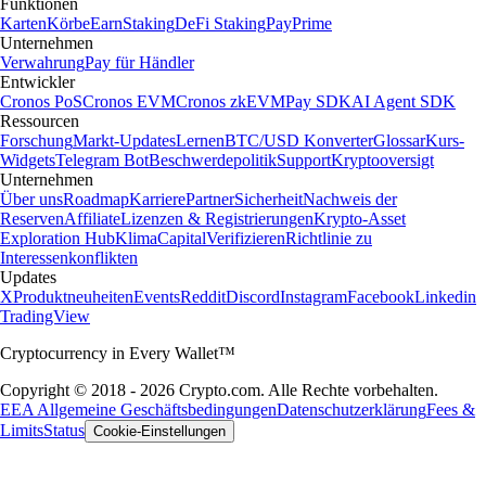
Funktionen
Karten
Körbe
Earn
Staking
DeFi Staking
Pay
Prime
Unternehmen
Verwahrung
Pay für Händler
Entwickler
Cronos PoS
Cronos EVM
Cronos zkEVM
Pay SDK
AI Agent SDK
Ressourcen
Forschung
Markt-Updates
Lernen
BTC/USD Konverter
Glossar
Kurs-
Widgets
Telegram Bot
Beschwerdepolitik
Support
Kryptooversigt
Unternehmen
Über uns
Roadmap
Karriere
Partner
Sicherheit
Nachweis der
Reserven
Affiliate
Lizenzen & Registrierungen
Krypto-Asset
Exploration Hub
Klima
Capital
Verifizieren
Richtlinie zu
Interessenkonflikten
Updates
X
Produktneuheiten
Events
Reddit
Discord
Instagram
Facebook
Linkedin
TradingView
Cryptocurrency in Every Wallet™
Copyright © 2018 - 2026 Crypto.com. Alle Rechte vorbehalten.
EEA Allgemeine Geschäftsbedingungen
Datenschutzerklärung
Fees &
Limits
Status
Cookie-Einstellungen