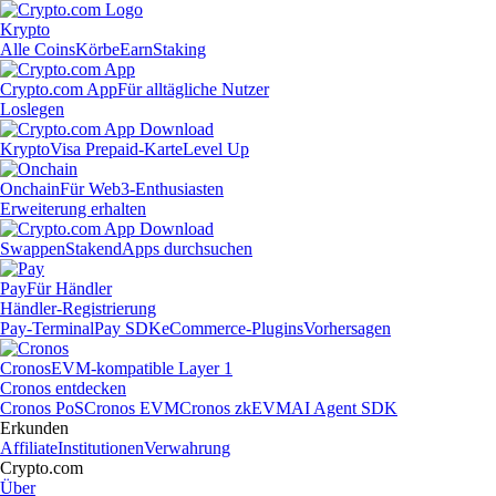
Krypto
Alle Coins
Körbe
Earn
Staking
Crypto.com App
Für alltägliche Nutzer
Loslegen
Krypto
Visa Prepaid-Karte
Level Up
Onchain
Für Web3-Enthusiasten
Erweiterung erhalten
Swappen
Staken
dApps durchsuchen
Pay
Für Händler
Händler-Registrierung
Pay-Terminal
Pay SDK
eCommerce-Plugins
Vorhersagen
Cronos
EVM-kompatible Layer 1
Cronos entdecken
Cronos PoS
Cronos EVM
Cronos zkEVM
AI Agent SDK
Erkunden
Affiliate
Institutionen
Verwahrung
Crypto.com
Über