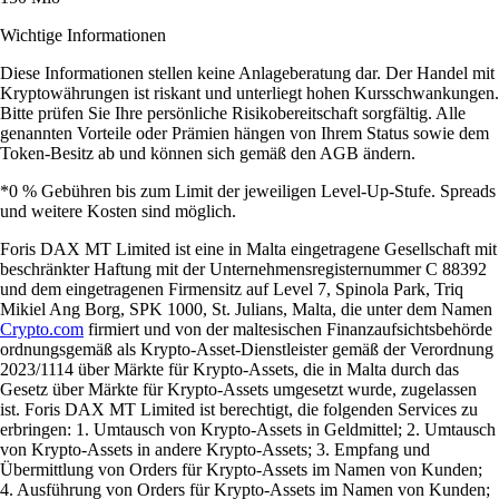
Wichtige Informationen
Diese Informationen stellen keine Anlageberatung dar. Der Handel mit
Kryptowährungen ist riskant und unterliegt hohen Kursschwankungen.
Bitte prüfen Sie Ihre persönliche Risikobereitschaft sorgfältig. Alle
genannten Vorteile oder Prämien hängen von Ihrem Status sowie dem
Token-Besitz ab und können sich gemäß den AGB ändern.
*0 % Gebühren bis zum Limit der jeweiligen Level-Up-Stufe. Spreads
und weitere Kosten sind möglich.
Foris DAX MT Limited ist eine in Malta eingetragene Gesellschaft mit
beschränkter Haftung mit der Unternehmensregisternummer C 88392
und dem eingetragenen Firmensitz auf Level 7, Spinola Park, Triq
Mikiel Ang Borg, SPK 1000, St. Julians, Malta, die unter dem Namen
Crypto.com
firmiert und von der maltesischen Finanzaufsichtsbehörde
ordnungsgemäß als Krypto-Asset-Dienstleister gemäß der Verordnung
2023/1114 über Märkte für Krypto-Assets, die in Malta durch das
Gesetz über Märkte für Krypto-Assets umgesetzt wurde, zugelassen
ist. Foris DAX MT Limited ist berechtigt, die folgenden Services zu
erbringen: 1. Umtausch von Krypto-Assets in Geldmittel; 2. Umtausch
von Krypto-Assets in andere Krypto-Assets; 3. Empfang und
Übermittlung von Orders für Krypto-Assets im Namen von Kunden;
4. Ausführung von Orders für Krypto-Assets im Namen von Kunden;