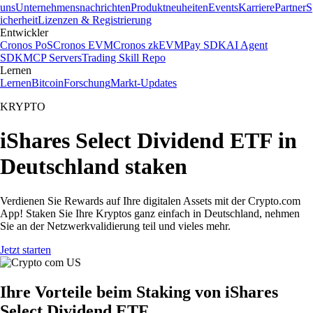
uns
Unternehmensnachrichten
Produktneuheiten
Events
Karriere
Partner
S
icherheit
Lizenzen & Registrierung
Entwickler
Cronos PoS
Cronos EVM
Cronos zkEVM
Pay SDK
AI Agent
SDK
MCP Servers
Trading Skill Repo
Lernen
Lernen
Bitcoin
Forschung
Markt-Updates
KRYPTO
iShares Select Dividend ETF in
Deutschland staken
Verdienen Sie Rewards auf Ihre digitalen Assets mit der Crypto.com
App! Staken Sie Ihre Kryptos ganz einfach in Deutschland, nehmen
Sie an der Netzwerkvalidierung teil und vieles mehr.
Jetzt starten
Ihre Vorteile beim Staking von iShares
Select Dividend ETF