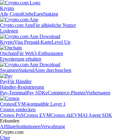
Krypto
Alle Coins
Körbe
Earn
Staking
Crypto.com App
Für alltägliche Nutzer
Loslegen
Krypto
Visa Prepaid-Karte
Level Up
Onchain
Für Web3-Enthusiasten
Erweiterung erhalten
Swappen
Staken
dApps durchsuchen
Pay
Für Händler
Händler-Registrierung
Pay-Terminal
Pay SDK
eCommerce-Plugins
Vorhersagen
Cronos
EVM-kompatible Layer 1
Cronos entdecken
Cronos PoS
Cronos EVM
Cronos zkEVM
AI Agent SDK
Erkunden
Affiliate
Institutionen
Verwahrung
Crypto.com
Über