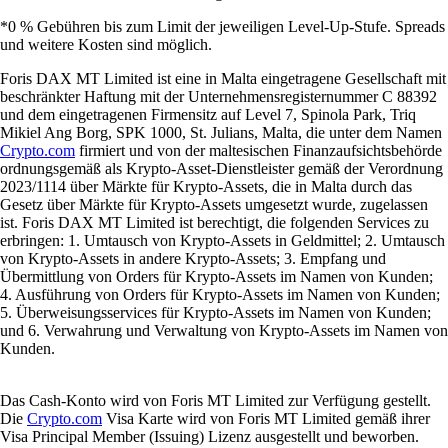
*0 % Gebühren bis zum Limit der jeweiligen Level-Up-Stufe. Spreads
und weitere Kosten sind möglich.
Foris DAX MT Limited ist eine in Malta eingetragene Gesellschaft mit
beschränkter Haftung mit der Unternehmensregisternummer C 88392
und dem eingetragenen Firmensitz auf Level 7, Spinola Park, Triq
Mikiel Ang Borg, SPK 1000, St. Julians, Malta, die unter dem Namen
Crypto.com
firmiert und von der maltesischen Finanzaufsichtsbehörde
ordnungsgemäß als Krypto-Asset-Dienstleister gemäß der Verordnung
2023/1114 über Märkte für Krypto-Assets, die in Malta durch das
Gesetz über Märkte für Krypto-Assets umgesetzt wurde, zugelassen
ist. Foris DAX MT Limited ist berechtigt, die folgenden Services zu
erbringen: 1. Umtausch von Krypto-Assets in Geldmittel; 2. Umtausch
von Krypto-Assets in andere Krypto-Assets; 3. Empfang und
Übermittlung von Orders für Krypto-Assets im Namen von Kunden;
4. Ausführung von Orders für Krypto-Assets im Namen von Kunden;
5. Überweisungsservices für Krypto-Assets im Namen von Kunden;
und 6. Verwahrung und Verwaltung von Krypto-Assets im Namen von
Kunden.
Das Cash-Konto wird von Foris MT Limited zur Verfügung gestellt.
Die
Crypto.com
Visa Karte wird von Foris MT Limited gemäß ihrer
Visa Principal Member (Issuing) Lizenz ausgestellt und beworben.