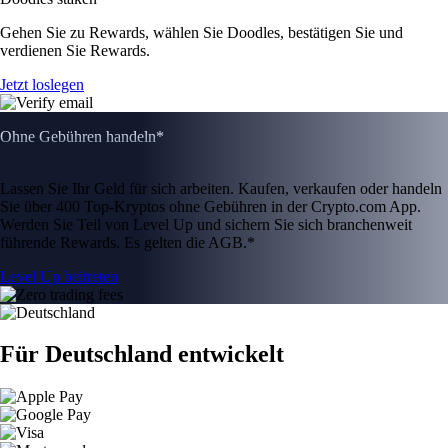
Gehen Sie zu Rewards, wählen Sie Doodles, bestätigen Sie und
verdienen Sie Rewards.
Jetzt loslegen
Ohne Gebühren handeln*
Lassen Sie Ihr Geld für sich arbeiten. Kaufen, verkaufen oder handeln
Sie über 400 Top-Kryptos ohne Gebühren in der Crypto.com App.
Werden Sie Teil von Level Up und sichern Sie sich branchenweit
führende Rewards. Es gelten die AGB.*
Level Up beitreten
Für Deutschland entwickelt