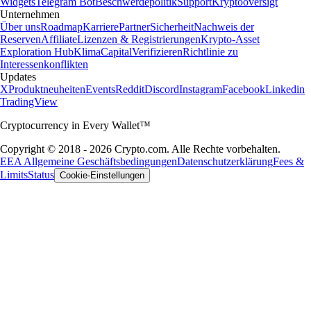
Widgets
Telegram Bot
Beschwerdepolitik
Support
Kryptooversigt
Unternehmen
Über uns
Roadmap
Karriere
Partner
Sicherheit
Nachweis der
Reserven
Affiliate
Lizenzen & Registrierungen
Krypto-Asset
Exploration Hub
Klima
Capital
Verifizieren
Richtlinie zu
Interessenkonflikten
Updates
X
Produktneuheiten
Events
Reddit
Discord
Instagram
Facebook
Linkedin
TradingView
Cryptocurrency in Every Wallet™
Copyright © 2018 - 2026 Crypto.com. Alle Rechte vorbehalten.
EEA Allgemeine Geschäftsbedingungen
Datenschutzerklärung
Fees &
Limits
Status
Cookie-Einstellungen