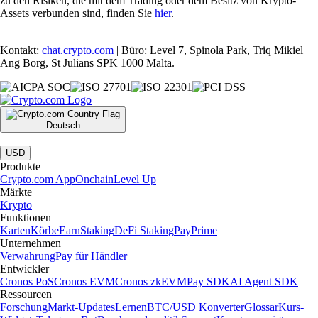
zu den Risiken, die mit dem Trading oder dem Besitz von Krypto-
Assets verbunden sind, finden Sie
hier
.
Kontakt:
chat.crypto.com
| Büro: Level 7, Spinola Park, Triq Mikiel
Ang Borg, St Julians SPK 1000 Malta.
Deutsch
|
USD
Produkte
Crypto.com App
Onchain
Level Up
Märkte
Krypto
Funktionen
Karten
Körbe
Earn
Staking
DeFi Staking
Pay
Prime
Unternehmen
Verwahrung
Pay für Händler
Entwickler
Cronos PoS
Cronos EVM
Cronos zkEVM
Pay SDK
AI Agent SDK
Ressourcen
Forschung
Markt-Updates
Lernen
BTC/USD Konverter
Glossar
Kurs-