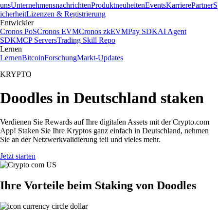
uns
Unternehmensnachrichten
Produktneuheiten
Events
Karriere
Partner
S
icherheit
Lizenzen & Registrierung
Entwickler
Cronos PoS
Cronos EVM
Cronos zkEVM
Pay SDK
AI Agent
SDK
MCP Servers
Trading Skill Repo
Lernen
Lernen
Bitcoin
Forschung
Markt-Updates
KRYPTO
Doodles in Deutschland staken
Verdienen Sie Rewards auf Ihre digitalen Assets mit der Crypto.com
App! Staken Sie Ihre Kryptos ganz einfach in Deutschland, nehmen
Sie an der Netzwerkvalidierung teil und vieles mehr.
Jetzt starten
Ihre Vorteile beim Staking von Doodles