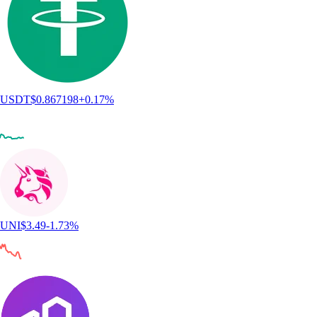
USDT
$
0.867198
+
0.17
%
UNI
$
3.49
-1.73
%