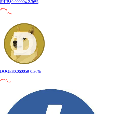
SHIB
$
0.000004
-2.36
%
DOGE
$
0.060059
-0.36
%