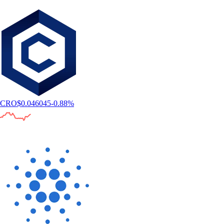
CRO
$
0.046045
-0.88
%