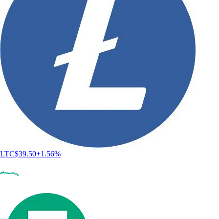
LTC
$
39.50
+
1.56
%