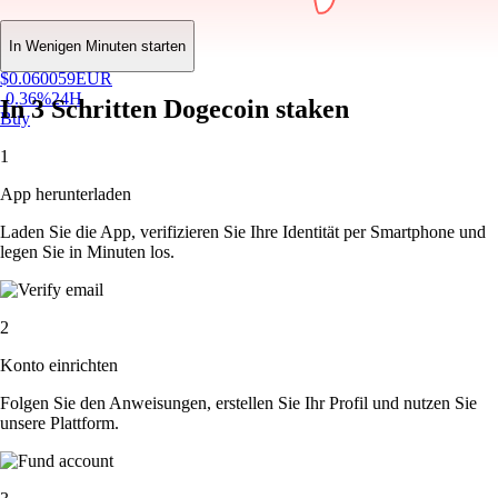
In Wenigen Minuten starten
$
0.060059
EUR
-0.36
%
24H
In 3 Schritten Dogecoin staken
Buy
1
App herunterladen
Laden Sie die App, verifizieren Sie Ihre Identität per Smartphone und
legen Sie in Minuten los.
2
Konto einrichten
Folgen Sie den Anweisungen, erstellen Sie Ihr Profil und nutzen Sie
unsere Plattform.