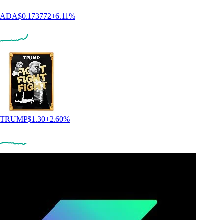
ADA
$
0.173772
+
6.11
%
TRUMP
$
1.30
+
2.60
%