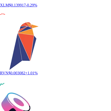
XLM
$
0.139917
-0.29
%
RVN
$
0.003082
+
1.01
%