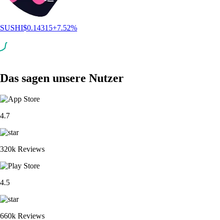
SUSHI
$
0.14315
+
7.52
%
Das sagen unsere Nutzer
4.7
320k Reviews
4.5
660k Reviews