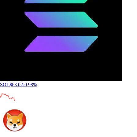
SOL
$
63.02
-0.98
%