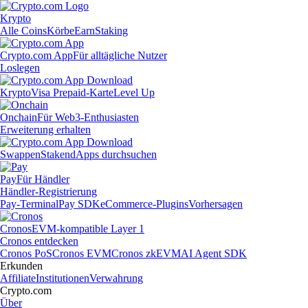
Krypto
Alle Coins
Körbe
Earn
Staking
Crypto.com App
Für alltägliche Nutzer
Loslegen
Krypto
Visa Prepaid-Karte
Level Up
Onchain
Für Web3-Enthusiasten
Erweiterung erhalten
Swappen
Staken
dApps durchsuchen
Pay
Für Händler
Händler-Registrierung
Pay-Terminal
Pay SDK
eCommerce-Plugins
Vorhersagen
Cronos
EVM-kompatible Layer 1
Cronos entdecken
Cronos PoS
Cronos EVM
Cronos zkEVM
AI Agent SDK
Erkunden
Affiliate
Institutionen
Verwahrung
Crypto.com
Über