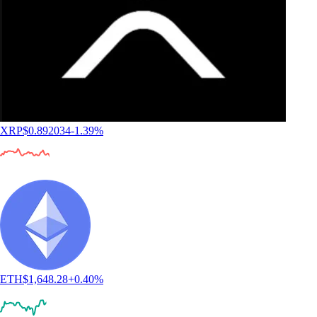
XRP
$
0.892034
-1.39
%
ETH
$
1,648.28
+
0.40
%