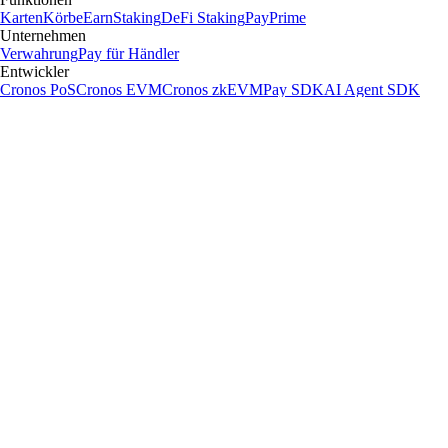
Karten
Körbe
Earn
Staking
DeFi Staking
Pay
Prime
Unternehmen
Verwahrung
Pay für Händler
Entwickler
Cronos PoS
Cronos EVM
Cronos zkEVM
Pay SDK
AI Agent SDK
Ressourcen
Forschung
Markt-Updates
Lernen
BTC/USD Konverter
Glossar
Kurs-
Widgets
Telegram Bot
Beschwerdepolitik
Support
Kryptooversigt
Unternehmen
Über uns
Roadmap
Karriere
Partner
Sicherheit
Nachweis der
Reserven
Affiliate
Lizenzen & Registrierungen
Krypto-Asset
Exploration Hub
Klima
Capital
Verifizieren
Richtlinie zu
Interessenkonflikten
Updates
X
Produktneuheiten
Events
Reddit
Discord
Instagram
Facebook
Linkedin
TradingView
Cryptocurrency in Every Wallet™
Copyright © 2018 - 2026 Crypto.com. Alle Rechte vorbehalten.
EEA Allgemeine Geschäftsbedingungen
Datenschutzerklärung
Fees &
Limits
Status
Cookie-Einstellungen