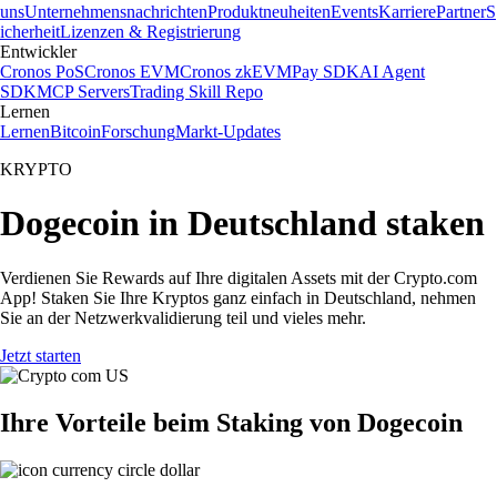
uns
Unternehmensnachrichten
Produktneuheiten
Events
Karriere
Partner
S
icherheit
Lizenzen & Registrierung
Entwickler
Cronos PoS
Cronos EVM
Cronos zkEVM
Pay SDK
AI Agent
SDK
MCP Servers
Trading Skill Repo
Lernen
Lernen
Bitcoin
Forschung
Markt-Updates
KRYPTO
Dogecoin in Deutschland staken
Verdienen Sie Rewards auf Ihre digitalen Assets mit der Crypto.com
App! Staken Sie Ihre Kryptos ganz einfach in Deutschland, nehmen
Sie an der Netzwerkvalidierung teil und vieles mehr.
Jetzt starten
Ihre Vorteile beim Staking von Dogecoin