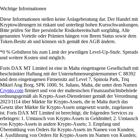
Wichtige Informationen
Diese Informationen stellen keine Anlageberatung dar. Der Handel mit
Kryptowährungen ist riskant und unterliegt hohen Kursschwankungen.
Bitte prüfen Sie Ihre persönliche Risikobereitschaft sorgfältig. Alle
genannten Vorteile oder Prämien hängen von Ihrem Status sowie dem
Token-Besitz ab und können sich gemäß den AGB ändern.
*0 % Gebühren bis zum Limit der jeweiligen Level-Up-Stufe. Spreads
und weitere Kosten sind möglich.
Foris DAX MT Limited ist eine in Malta eingetragene Gesellschaft mit
beschränkter Haftung mit der Unternehmensregisternummer C 88392
und dem eingetragenen Firmensitz auf Level 7, Spinola Park, Triq
Mikiel Ang Borg, SPK 1000, St. Julians, Malta, die unter dem Namen
Crypto.com
firmiert und von der maltesischen Finanzaufsichtsbehörde
ordnungsgemäß als Krypto-Asset-Dienstleister gemäß der Verordnung
2023/1114 über Märkte für Krypto-Assets, die in Malta durch das
Gesetz über Märkte für Krypto-Assets umgesetzt wurde, zugelassen
ist. Foris DAX MT Limited ist berechtigt, die folgenden Services zu
erbringen: 1. Umtausch von Krypto-Assets in Geldmittel; 2. Umtausch
von Krypto-Assets in andere Krypto-Assets; 3. Empfang und
Übermittlung von Orders für Krypto-Assets im Namen von Kunden;
4. Ausführung von Orders für Krypto-Assets im Namen von Kunden;