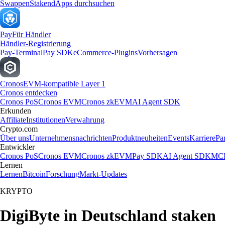
Swappen
Staken
dApps durchsuchen
Pay
Für Händler
Händler-Registrierung
Pay-Terminal
Pay SDK
eCommerce-Plugins
Vorhersagen
Cronos
EVM-kompatible Layer 1
Cronos entdecken
Cronos PoS
Cronos EVM
Cronos zkEVM
AI Agent SDK
Erkunden
Affiliate
Institutionen
Verwahrung
Crypto.com
Über uns
Unternehmensnachrichten
Produktneuheiten
Events
Karriere
Pa
Entwickler
Cronos PoS
Cronos EVM
Cronos zkEVM
Pay SDK
AI Agent SDK
MCP
Lernen
Lernen
Bitcoin
Forschung
Markt-Updates
KRYPTO
DigiByte in Deutschland staken