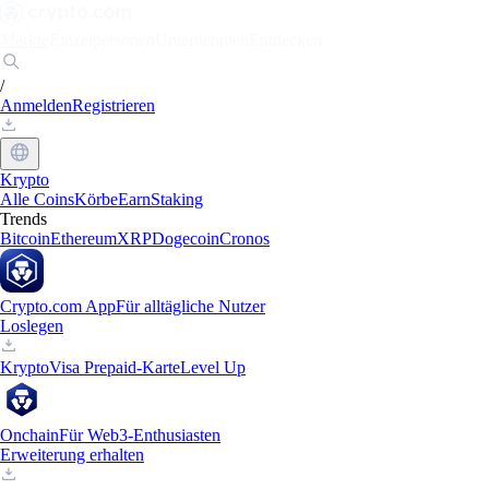
Märkte
Einzelpersonen
Unternehmen
Entdecken
/
Anmelden
Registrieren
Krypto
Alle Coins
Körbe
Earn
Staking
Trends
Bitcoin
Ethereum
XRP
Dogecoin
Cronos
Crypto.com App
Für alltägliche Nutzer
Loslegen
Krypto
Visa Prepaid-Karte
Level Up
Onchain
Für Web3-Enthusiasten
Erweiterung erhalten