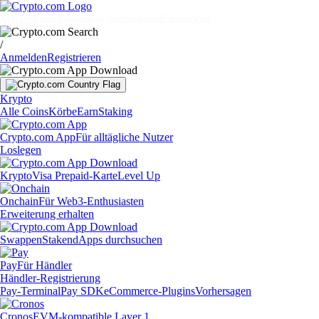
Märkte
Einzelpersonen
Unternehmen
Entdecken
/
Anmelden
Registrieren
Krypto
Alle Coins
Körbe
Earn
Staking
Crypto.com App
Für alltägliche Nutzer
Loslegen
Krypto
Visa Prepaid-Karte
Level Up
Onchain
Für Web3-Enthusiasten
Erweiterung erhalten
Swappen
Staken
dApps durchsuchen
Pay
Für Händler
Händler-Registrierung
Pay-Terminal
Pay SDK
eCommerce-Plugins
Vorhersagen
Cronos
EVM-kompatible Layer 1