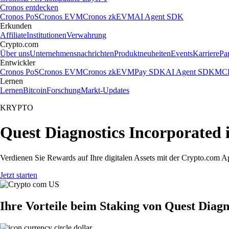
Cronos entdecken
Cronos PoS
Cronos EVM
Cronos zkEVM
AI Agent SDK
Erkunden
Affiliate
Institutionen
Verwahrung
Crypto.com
Über uns
Unternehmensnachrichten
Produktneuheiten
Events
Karriere
Pa
Entwickler
Cronos PoS
Cronos EVM
Cronos zkEVM
Pay SDK
AI Agent SDK
MCP
Lernen
Lernen
Bitcoin
Forschung
Markt-Updates
KRYPTO
Quest Diagnostics Incorporated 
Verdienen Sie Rewards auf Ihre digitalen Assets mit der Crypto.com A
Jetzt starten
Ihre Vorteile beim Staking von Quest Diagn