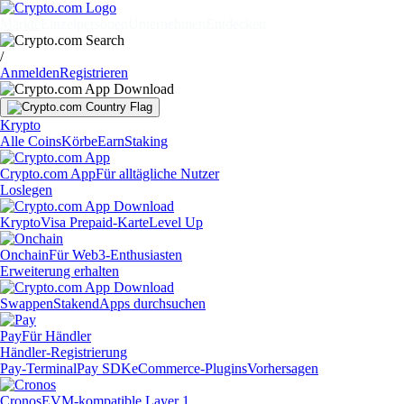
Märkte
Einzelpersonen
Unternehmen
Entdecken
/
Anmelden
Registrieren
Krypto
Alle Coins
Körbe
Earn
Staking
Crypto.com App
Für alltägliche Nutzer
Loslegen
Krypto
Visa Prepaid-Karte
Level Up
Onchain
Für Web3-Enthusiasten
Erweiterung erhalten
Swappen
Staken
dApps durchsuchen
Pay
Für Händler
Händler-Registrierung
Pay-Terminal
Pay SDK
eCommerce-Plugins
Vorhersagen
Cronos
EVM-kompatible Layer 1