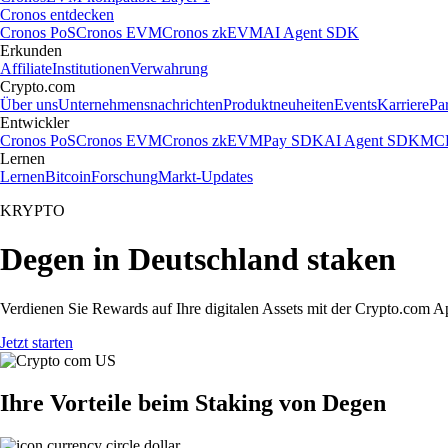
Cronos entdecken
Cronos PoS
Cronos EVM
Cronos zkEVM
AI Agent SDK
Erkunden
Affiliate
Institutionen
Verwahrung
Crypto.com
Über uns
Unternehmensnachrichten
Produktneuheiten
Events
Karriere
Pa
Entwickler
Cronos PoS
Cronos EVM
Cronos zkEVM
Pay SDK
AI Agent SDK
MCP
Lernen
Lernen
Bitcoin
Forschung
Markt-Updates
KRYPTO
Degen in Deutschland staken
Verdienen Sie Rewards auf Ihre digitalen Assets mit der Crypto.com A
Jetzt starten
Ihre Vorteile beim Staking von Degen