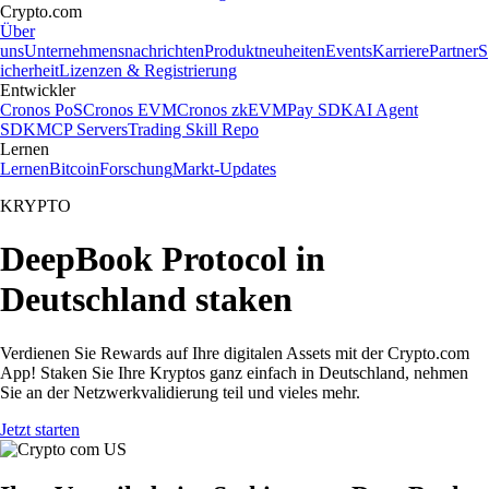
Crypto.com
Über
uns
Unternehmensnachrichten
Produktneuheiten
Events
Karriere
Partner
S
icherheit
Lizenzen & Registrierung
Entwickler
Cronos PoS
Cronos EVM
Cronos zkEVM
Pay SDK
AI Agent
SDK
MCP Servers
Trading Skill Repo
Lernen
Lernen
Bitcoin
Forschung
Markt-Updates
KRYPTO
DeepBook Protocol in
Deutschland staken
Verdienen Sie Rewards auf Ihre digitalen Assets mit der Crypto.com
App! Staken Sie Ihre Kryptos ganz einfach in Deutschland, nehmen
Sie an der Netzwerkvalidierung teil und vieles mehr.
Jetzt starten