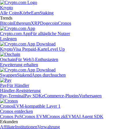
Krypto
Alle Coins
Körbe
Earn
Staking
Trends
Bitcoin
Ethereum
XRP
Dogecoin
Cronos
Crypto.com App
Für alltägliche Nutzer
Loslegen
Krypto
Visa Prepaid-Karte
Level Up
Onchain
Für Web3-Enthusiasten
Erweiterung erhalten
Swappen
Staken
dApps durchsuchen
Pay
Für Händler
Händler-Registrierung
Pay-Terminal
Pay SDK
eCommerce-Plugins
Vorhersagen
Cronos
EVM-kompatible Layer 1
Cronos entdecken
Cronos PoS
Cronos EVM
Cronos zkEVM
AI Agent SDK
Erkunden
Affiliate
Institutionen
Verwahrung