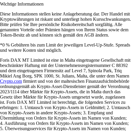
Wichtige Informationen
Diese Informationen stellen keine Anlageberatung dar. Der Handel mit
Kryptowährungen ist riskant und unterliegt hohen Kursschwankungen.
Bitte prüfen Sie Ihre persönliche Risikobereitschaft sorgfältig. Alle
genannten Vorteile oder Prämien hängen von Ihrem Status sowie dem
Token-Besitz ab und können sich gemäß den AGB ändern.
*0 % Gebühren bis zum Limit der jeweiligen Level-Up-Stufe. Spreads
und weitere Kosten sind möglich.
Foris DAX MT Limited ist eine in Malta eingetragene Gesellschaft mit
beschränkter Haftung mit der Unternehmensregisternummer C 88392
und dem eingetragenen Firmensitz auf Level 7, Spinola Park, Triq
Mikiel Ang Borg, SPK 1000, St. Julians, Malta, die unter dem Namen
Crypto.com
firmiert und von der maltesischen Finanzaufsichtsbehörde
ordnungsgemäß als Krypto-Asset-Dienstleister gemäß der Verordnung
2023/1114 über Märkte für Krypto-Assets, die in Malta durch das
Gesetz über Märkte für Krypto-Assets umgesetzt wurde, zugelassen
ist. Foris DAX MT Limited ist berechtigt, die folgenden Services zu
erbringen: 1. Umtausch von Krypto-Assets in Geldmittel; 2. Umtausch
von Krypto-Assets in andere Krypto-Assets; 3. Empfang und
Übermittlung von Orders für Krypto-Assets im Namen von Kunden;
4. Ausführung von Orders für Krypto-Assets im Namen von Kunden;
5. Überweisungsservices für Krypto-Assets im Namen von Kunden;