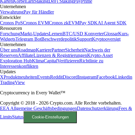
Karten
Körbe
Earn
Staking
DeFi Staking
Pay
Prime
Unternehmen
Verwahrung
Pay für Händler
Entwickler
Cronos PoS
Cronos EVM
Cronos zkEVM
Pay SDK
AI Agent SDK
Ressourcen
Forschung
Markt-Updates
Lernen
BTC/USD Konverter
Glossar
Kurs-
Widgets
Telegram Bot
Beschwerdepolitik
Support
Kryptooversigt
Unternehmen
Über uns
Roadmap
Karriere
Partner
Sicherheit
Nachweis der
Reserven
Affiliate
Lizenzen & Registrierungen
Krypto-Asset
Exploration Hub
Klima
Capital
Verifizieren
Richtlinie zu
Interessenkonflikten
Updates
X
Produktneuheiten
Events
Reddit
Discord
Instagram
Facebook
Linkedin
TradingView
Cryptocurrency in Every Wallet™
Copyright © 2018 - 2026 Crypto.com. Alle Rechte vorbehalten.
EEA Allgemeine Geschäftsbedingungen
Datenschutzerklärung
Fees &
Limits
Status
Cookie-Einstellungen