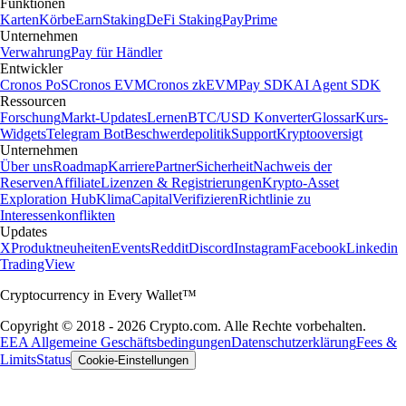
Funktionen
Karten
Körbe
Earn
Staking
DeFi Staking
Pay
Prime
Unternehmen
Verwahrung
Pay für Händler
Entwickler
Cronos PoS
Cronos EVM
Cronos zkEVM
Pay SDK
AI Agent SDK
Ressourcen
Forschung
Markt-Updates
Lernen
BTC/USD Konverter
Glossar
Kurs-
Widgets
Telegram Bot
Beschwerdepolitik
Support
Kryptooversigt
Unternehmen
Über uns
Roadmap
Karriere
Partner
Sicherheit
Nachweis der
Reserven
Affiliate
Lizenzen & Registrierungen
Krypto-Asset
Exploration Hub
Klima
Capital
Verifizieren
Richtlinie zu
Interessenkonflikten
Updates
X
Produktneuheiten
Events
Reddit
Discord
Instagram
Facebook
Linkedin
TradingView
Cryptocurrency in Every Wallet™
Copyright © 2018 - 2026 Crypto.com. Alle Rechte vorbehalten.
EEA Allgemeine Geschäftsbedingungen
Datenschutzerklärung
Fees &
Limits
Status
Cookie-Einstellungen