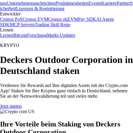
uns
Unternehmensnachrichten
Produktneuheiten
Events
Karriere
Partner
S
icherheit
Lizenzen & Registrierung
Entwickler
Cronos PoS
Cronos EVM
Cronos zkEVM
Pay SDK
AI Agent
SDK
MCP Servers
Trading Skill Repo
Lernen
Lernen
Bitcoin
Forschung
Markt-Updates
KRYPTO
Deckers Outdoor Corporation in
Deutschland staken
Verdienen Sie Rewards auf Ihre digitalen Assets mit der Crypto.com
App! Staken Sie Ihre Kryptos ganz einfach in Deutschland, nehmen
Sie an der Netzwerkvalidierung teil und vieles mehr.
Jetzt starten
Ihre Vorteile beim Staking von Deckers
Outdoor Corporation