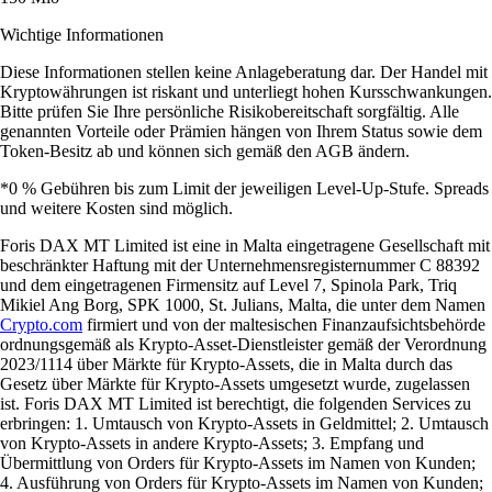
Wichtige Informationen
Diese Informationen stellen keine Anlageberatung dar. Der Handel mit
Kryptowährungen ist riskant und unterliegt hohen Kursschwankungen.
Bitte prüfen Sie Ihre persönliche Risikobereitschaft sorgfältig. Alle
genannten Vorteile oder Prämien hängen von Ihrem Status sowie dem
Token-Besitz ab und können sich gemäß den AGB ändern.
*0 % Gebühren bis zum Limit der jeweiligen Level-Up-Stufe. Spreads
und weitere Kosten sind möglich.
Foris DAX MT Limited ist eine in Malta eingetragene Gesellschaft mit
beschränkter Haftung mit der Unternehmensregisternummer C 88392
und dem eingetragenen Firmensitz auf Level 7, Spinola Park, Triq
Mikiel Ang Borg, SPK 1000, St. Julians, Malta, die unter dem Namen
Crypto.com
firmiert und von der maltesischen Finanzaufsichtsbehörde
ordnungsgemäß als Krypto-Asset-Dienstleister gemäß der Verordnung
2023/1114 über Märkte für Krypto-Assets, die in Malta durch das
Gesetz über Märkte für Krypto-Assets umgesetzt wurde, zugelassen
ist. Foris DAX MT Limited ist berechtigt, die folgenden Services zu
erbringen: 1. Umtausch von Krypto-Assets in Geldmittel; 2. Umtausch
von Krypto-Assets in andere Krypto-Assets; 3. Empfang und
Übermittlung von Orders für Krypto-Assets im Namen von Kunden;
4. Ausführung von Orders für Krypto-Assets im Namen von Kunden;