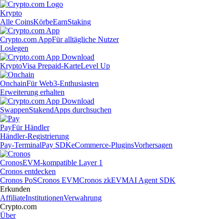
Krypto
Alle Coins
Körbe
Earn
Staking
Crypto.com App
Für alltägliche Nutzer
Loslegen
Krypto
Visa Prepaid-Karte
Level Up
Onchain
Für Web3-Enthusiasten
Erweiterung erhalten
Swappen
Staken
dApps durchsuchen
Pay
Für Händler
Händler-Registrierung
Pay-Terminal
Pay SDK
eCommerce-Plugins
Vorhersagen
Cronos
EVM-kompatible Layer 1
Cronos entdecken
Cronos PoS
Cronos EVM
Cronos zkEVM
AI Agent SDK
Erkunden
Affiliate
Institutionen
Verwahrung
Crypto.com
Über