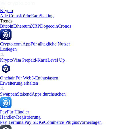
Krypto
Alle Coins
Körbe
Earn
Staking
Trends
Bitcoin
Ethereum
XRP
Dogecoin
Cronos
Crypto.com App
Für alltägliche Nutzer
Loslegen
Krypto
Visa Prepaid-Karte
Level Up
Onchain
Für Web3-Enthusiasten
Erweiterung erhalten
Swappen
Staken
dApps durchsuchen
Pay
Für Händler
Händler-Registrierung
Pay-Terminal
Pay SDK
eCommerce-Plugins
Vorhersagen