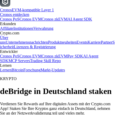
Cronos
EVM-kompatible Layer 1
Cronos entdecken
Cronos PoS
Cronos EVM
Cronos zkEVM
AI Agent SDK
Erkunden
Affiliate
Institutionen
Verwahrung
Crypto.com
Über
uns
Unternehmensnachrichten
Produktneuheiten
Events
Karriere
Partner
S
icherheit
Lizenzen & Registrierung
Entwickler
Cronos PoS
Cronos EVM
Cronos zkEVM
Pay SDK
AI Agent
SDK
MCP Servers
Trading Skill Repo
Lernen
Lernen
Bitcoin
Forschung
Markt-Updates
KRYPTO
deBridge in Deutschland staken
Verdienen Sie Rewards auf Ihre digitalen Assets mit der Crypto.com
App! Staken Sie Ihre Kryptos ganz einfach in Deutschland, nehmen
Sie an der Netzwerkvalidierung teil und vieles mehr.