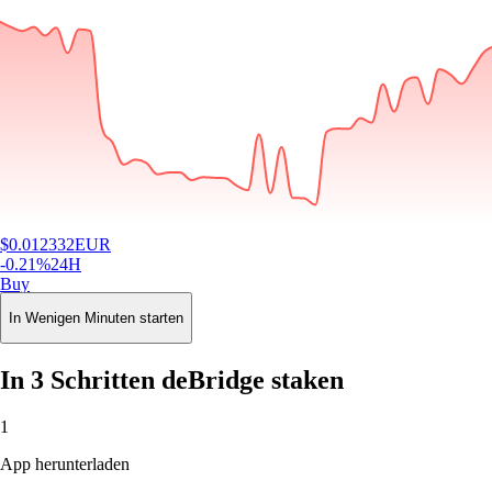
$
0.012332
EUR
-0.21
%
24H
Buy
In Wenigen Minuten starten
In 3 Schritten deBridge staken
1
App herunterladen