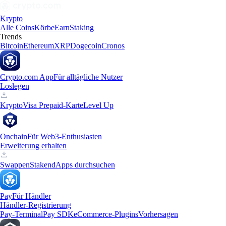
Krypto
Alle Coins
Körbe
Earn
Staking
Trends
Bitcoin
Ethereum
XRP
Dogecoin
Cronos
Crypto.com App
Für alltägliche Nutzer
Loslegen
Krypto
Visa Prepaid-Karte
Level Up
Onchain
Für Web3-Enthusiasten
Erweiterung erhalten
Swappen
Staken
dApps durchsuchen
Pay
Für Händler
Händler-Registrierung
Pay-Terminal
Pay SDK
eCommerce-Plugins
Vorhersagen