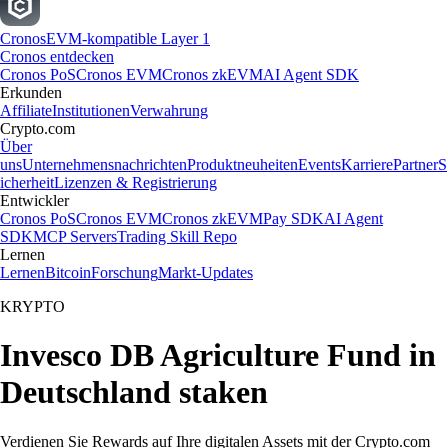
Cronos
EVM-kompatible Layer 1
Cronos entdecken
Cronos PoS
Cronos EVM
Cronos zkEVM
AI Agent SDK
Erkunden
Affiliate
Institutionen
Verwahrung
Crypto.com
Über
uns
Unternehmensnachrichten
Produktneuheiten
Events
Karriere
Partner
S
icherheit
Lizenzen & Registrierung
Entwickler
Cronos PoS
Cronos EVM
Cronos zkEVM
Pay SDK
AI Agent
SDK
MCP Servers
Trading Skill Repo
Lernen
Lernen
Bitcoin
Forschung
Markt-Updates
KRYPTO
Invesco DB Agriculture Fund in
Deutschland staken
Verdienen Sie Rewards auf Ihre digitalen Assets mit der Crypto.com