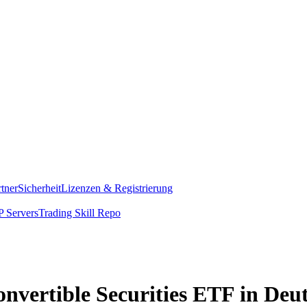
rtner
Sicherheit
Lizenzen & Registrierung
 Servers
Trading Skill Repo
nvertible Securities ETF in Deu