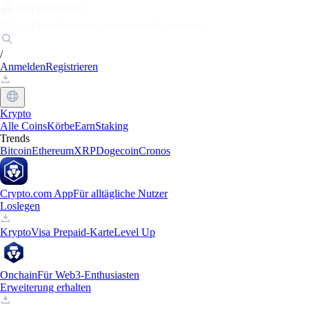
Märkte
Einzelpersonen
Unternehmen
Entdecken
/
Anmelden
Registrieren
Krypto
Alle Coins
Körbe
Earn
Staking
Trends
Bitcoin
Ethereum
XRP
Dogecoin
Cronos
Crypto.com App
Für alltägliche Nutzer
Loslegen
Krypto
Visa Prepaid-Karte
Level Up
Onchain
Für Web3-Enthusiasten
Erweiterung erhalten