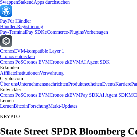
Swappen
Staken
dApps durchsuchen
Pay
Für Händler
Händler-Registrierung
Pay-Terminal
Pay SDK
eCommerce-Plugins
Vorhersagen
Cronos
EVM-kompatible Layer 1
Cronos entdecken
Cronos PoS
Cronos EVM
Cronos zkEVM
AI Agent SDK
Erkunden
Affiliate
Institutionen
Verwahrung
Crypto.com
Über uns
Unternehmensnachrichten
Produktneuheiten
Events
Karriere
Pa
Entwickler
Cronos PoS
Cronos EVM
Cronos zkEVM
Pay SDK
AI Agent SDK
MCP
Lernen
Lernen
Bitcoin
Forschung
Markt-Updates
KRYPTO
State Street SPDR Bloomberg Co